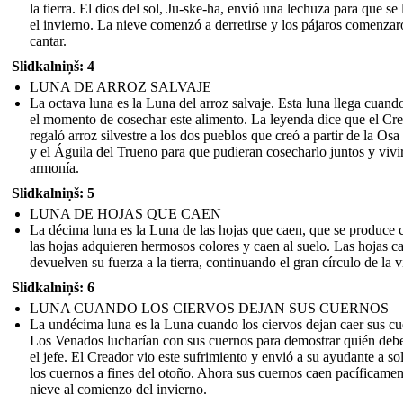
la tierra. El dios del sol, Ju-ske-ha, envió una lechuza para que se 
el invierno. La nieve comenzó a derretirse y los pájaros comenzar
cantar.
Slidkalniņš: 4
LUNA DE ARROZ SALVAJE
La octava luna es la Luna del arroz salvaje. Esta luna llega cuando
el momento de cosechar este alimento. La leyenda dice que el Cr
regaló arroz silvestre a los dos pueblos que creó a partir de la Os
y el Águila del Trueno para que pudieran cosecharlo juntos y vivi
armonía.
Slidkalniņš: 5
LUNA DE HOJAS QUE CAEN
La décima luna es la Luna de las hojas que caen, que se produce
las hojas adquieren hermosos colores y caen al suelo. Las hojas c
devuelven su fuerza a la tierra, continuando el gran círculo de la v
Slidkalniņš: 6
LUNA CUANDO LOS CIERVOS DEJAN SUS CUERNOS
La undécima luna es la Luna cuando los ciervos dejan caer sus cu
Los Venados lucharían con sus cuernos para demostrar quién debe
el jefe. El Creador vio este sufrimiento y envió a su ayudante a sol
los cuernos a fines del otoño. Ahora sus cuernos caen pacíficamen
nieve al comienzo del invierno.