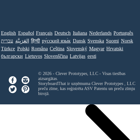
English
Español
Français
Deutsch
Italiana
Nederlands
Português
עברית
العَرَبِيَّة
हिन्दी
ру́сский язы́к
Dansk
Svenska
Suomi
Norsk
Türkçe
Polski
Româna
Ceština
Slovenský
Magyar
Hrvatski
български
Lietuvos
Slovenščina
Latvijas
eesti
© 2026 - Clever Prototypes, LLC - Visas tiesības
aizsargātas.
StoryboardThat ir uzņēmuma
Clever Prototypes , LLC
preču zīme, kas reģistrēta ASV Patentu un preču zīmju
birojā.