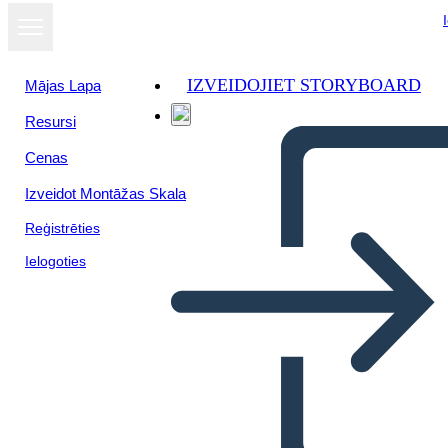
IZVEIDOJIET STORYBOARD
Mājas Lapa
Resursi
Cenas
Izveidot Montāžas Skala
Reģistrēties
Ielogoties