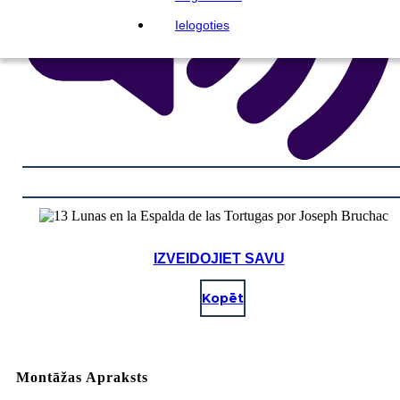
Ielogoties
IZVEIDOJIET SAVU
Kopēt
Montāžas Apraksts