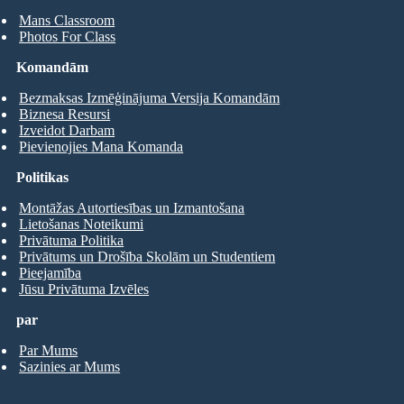
Mans Classroom
Photos For Class
Komandām
Bezmaksas Izmēģinājuma Versija Komandām
Biznesa Resursi
Izveidot Darbam
Pievienojies Mana Komanda
Politikas
Montāžas Autortiesības un Izmantošana
Lietošanas Noteikumi
Privātuma Politika
Privātums un Drošība Skolām un Studentiem
Pieejamība
Jūsu Privātuma Izvēles
par
Par Mums
Sazinies ar Mums