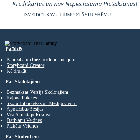
Kredītkartes un nav Nepieciešama Pieteikšanās!
IZVEIDOT SAVU PIRMO STĀSTU SHĒMU
Palīdzēt
Palīdzība un bieži uzdotie jautājumi
Storyboard Creator
Kā drukāt
Par Skolotājiem
Bezmaksas Versija Skolotājiem
Rajona Paketes
Skolu Bibliotēkas un Mediju Centri
Apmācības Sesijas
Visi Skolotāju Resursi
Darblapu Veidnes
Plakātu Veidnes
Par Studentiem