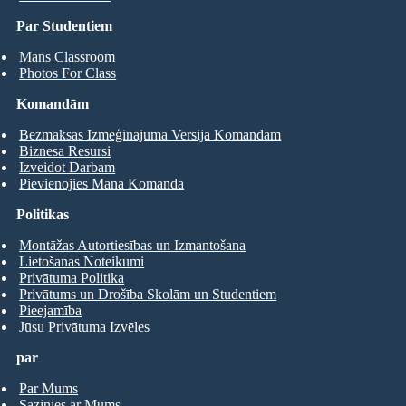
Par Studentiem
Mans Classroom
Photos For Class
Komandām
Bezmaksas Izmēģinājuma Versija Komandām
Biznesa Resursi
Izveidot Darbam
Pievienojies Mana Komanda
Politikas
Montāžas Autortiesības un Izmantošana
Lietošanas Noteikumi
Privātuma Politika
Privātums un Drošība Skolām un Studentiem
Pieejamība
Jūsu Privātuma Izvēles
par
Par Mums
Sazinies ar Mums