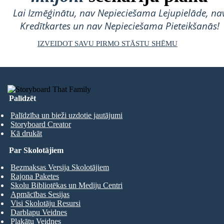
Lai Izmēģinātu, nav Nepieciešama Lejupielāde, na
Kredītkartes un nav Nepieciešama Pieteikšanās!
IZVEIDOT SAVU PIRMO STĀSTU SHĒMU
Palīdzēt
Palīdzība un bieži uzdotie jautājumi
Storyboard Creator
Kā drukāt
Par Skolotājiem
Bezmaksas Versija Skolotājiem
Rajona Paketes
Skolu Bibliotēkas un Mediju Centri
Apmācības Sesijas
Visi Skolotāju Resursi
Darblapu Veidnes
Plakātu Veidnes