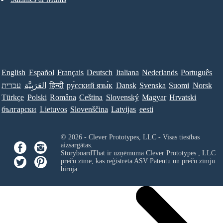
English
Español
Français
Deutsch
Italiana
Nederlands
Português
עברית
العَرَبِيَّة
हिन्दी
ру́сский язы́к
Dansk
Svenska
Suomi
Norsk
Türkçe
Polski
Româna
Ceština
Slovenský
Magyar
Hrvatski
български
Lietuvos
Slovenščina
Latvijas
eesti
© 2026 - Clever Prototypes, LLC - Visas tiesības
aizsargātas.
StoryboardThat ir uzņēmuma
Clever Prototypes , LLC
preču zīme, kas reģistrēta ASV Patentu un preču zīmju
birojā.