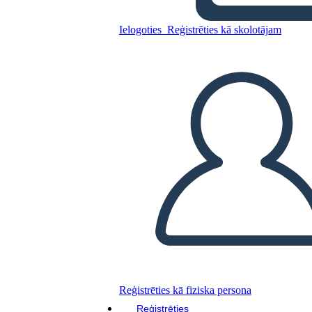
Summer
Ielogoties
Reģistrēties kā skolotājam
Kopējiet šo stāstu tabulu
IZVEIDOT STĀSTU SHĒMU
ATSKAŅOT SLAIDRĀDI
IZLASI MAN
Reģistrēties kā fiziska persona
Reģistrēties