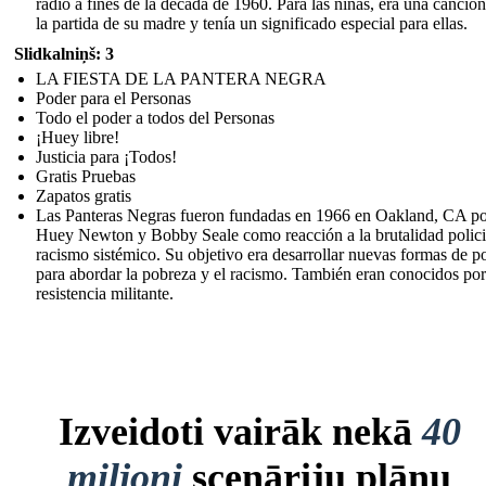
radio a fines de la década de 1960. Para las niñas, era una canció
la partida de su madre y tenía un significado especial para ellas.
Slidkalniņš: 3
LA FIESTA DE LA PANTERA NEGRA
Poder para el Personas
Todo el poder a todos del Personas
¡Huey libre!
Justicia para ¡Todos!
Gratis Pruebas
Zapatos gratis
Las Panteras Negras fueron fundadas en 1966 en Oakland, CA p
Huey Newton y Bobby Seale como reacción a la brutalidad policia
racismo sistémico. Su objetivo era desarrollar nuevas formas de po
para abordar la pobreza y el racismo. También eran conocidos por
resistencia militante.
Izveidoti vairāk nekā
40
miljoni
scenāriju plānu