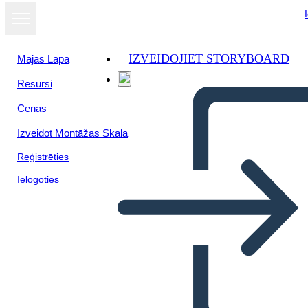
IZVEIDOJIET STORYBOARD
Mājas Lapa
Resursi
Cenas
Izveidot Montāžas Skala
Reģistrēties
Ielogoties
Alusiones de One Crazy