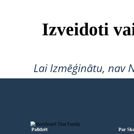
Izveidoti v
Lai Izmēģinātu, nav 
IZVEIDOT SAVU PIRMO STĀSTU
Palīdzēt
Par Sko