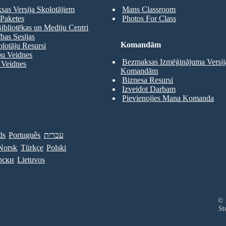
as Versija Skolotājiem
Mans Classroom
Paketes
Photos For Class
ibliotēkas un Mediju Centri
as Sesijas
Komandām
olotāju Resursi
pu Veidnes
Bezmaksas Izmēģinājuma Versij
 Veidnes
Komandām
Biznesa Resursi
Izveidot Darbam
Pievienojies Mana Komanda
ds
Português
עברית
Norsk
Türkçe
Polski
рски
Lietuvos
© 
St