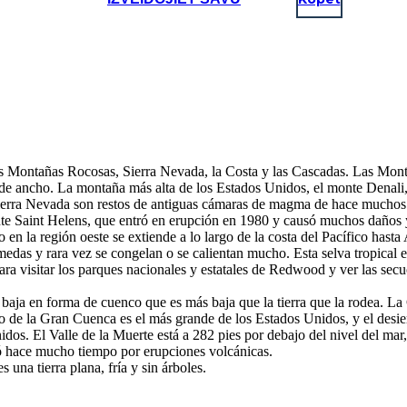
s Montañas Rocosas, Sierra Nevada, la Costa y las Cascadas. Las Mon
s de ancho. La montaña más alta de los Estados Unidos, el monte Denali,
a Sierra Nevada son restos de antiguas cámaras de magma de hace muchos
te Saint Helens, que entró en erupción en 1980 y causó muchos daños 
 en la región oeste se extiende a lo largo de la costa del Pacífico hast
das y rara vez se congelan o se calientan mucho. Esta selva tropical es
ara visitar los parques nacionales y estatales de Redwood y ver las sec
aja en forma de cuenco que es más baja que la tierra que la rodea. La 
rto de la Gran Cuenca es el más grande de los Estados Unidos, y el desi
idos. El Valle de la Muerte está a 282 pies por debajo del nivel del mar,
mó hace mucho tiempo por erupciones volcánicas.
 una tierra plana, fría y sin árboles.