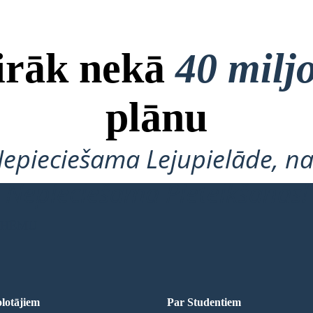
airāk nekā
40 milj
plānu
Nepieciešama Lejupielāde, na
Nepieciešama Pieteikšanās!
 SHĒMU
lotājiem
Par Studentiem