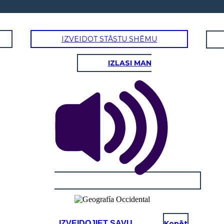
IZVEIDOT STĀSTU SHĒMU
IZLASI MAN
IZVEIDOJIET SAVU
Kopēt