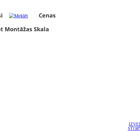
i
Cenas
ot Montāžas Skala
IZVE
STOR