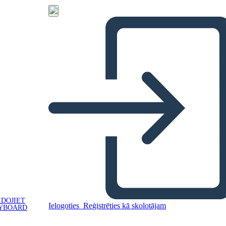
IDOJIET
Ielogoties
Reģistrēties kā skolotājam
YBOARD