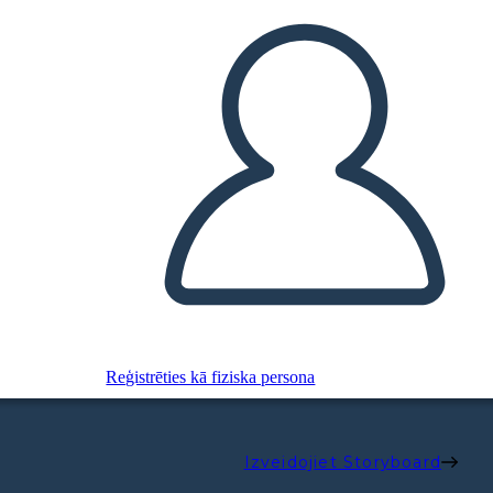
Reģistrēties kā fiziska persona
Izveidojiet Storyboard