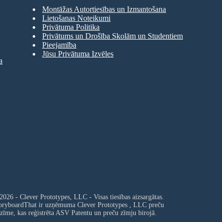
Montāžas Autortiesības un Izmantošana
Lietošanas Noteikumi
Privātuma Politika
Privātums un Drošība Skolām un Studentiem
Pieejamība
Jūsu Privātuma Izvēles
a
2026 - Clever Prototypes, LLC - Visas tiesības aizsargātas.
oryboardThat ir uzņēmuma
Clever Prototypes , LLC
preču
zīme, kas reģistrēta ASV Patentu un preču zīmju birojā.