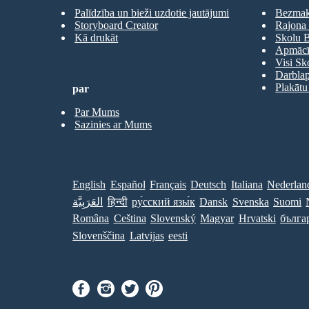
Palīdzība un bieži uzdotie jautājumi
Bezmaks
Storyboard Creator
Rajona 
Kā drukāt
Skolu B
Apmācīb
Visi Sk
Darbla
Plakātu
par
Par Mums
Sazinies ar Mums
English
Español
Français
Deutsch
Italiana
Nederlan
العَرَبِيَّة
हिन्दी
ру́сский язы́к
Dansk
Svenska
Suomi
Româna
Ceština
Slovenský
Magyar
Hrvatski
бълга
Slovenščina
Latvijas
eesti