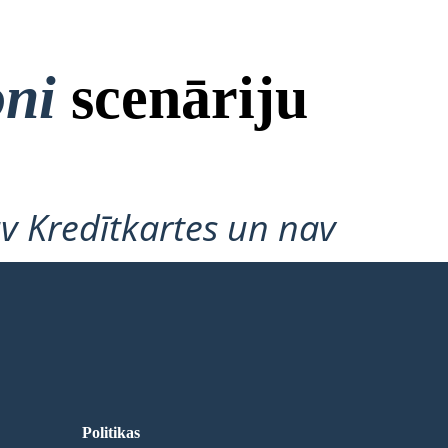
oni
scenāriju
v Kredītkartes un nav
Politikas