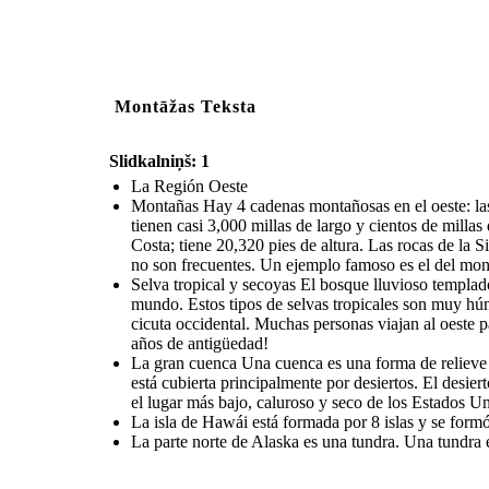
Montāžas Teksta
Slidkalniņš: 1
La Región Oeste
Montañas Hay 4 cadenas montañosas en el oeste: la
tienen casi 3,000 millas de largo y cientos de milla
Costa; tiene 20,320 pies de altura. Las rocas de l
no son frecuentes. Un ejemplo famoso es el del mon
Selva tropical y secoyas El bosque lluvioso templado
mundo. Estos tipos de selvas tropicales son muy húme
cicuta occidental. Muchas personas viajan al oeste p
años de antigüedad!
La gran cuenca Una cuenca es una forma de relieve b
está cubierta principalmente por desiertos. El desie
el lugar más bajo, caluroso y seco de los Estados Un
La isla de Hawái está formada por 8 islas y se for
La parte norte de Alaska es una tundra. Una tundra es