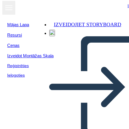
IZVEIDOJIET STORYBOARD
Mājas Lapa
Resursi
Cenas
Izveidot Montāžas Skala
Reģistrēties
Ielogoties
Información del Estudio de
Caso 1