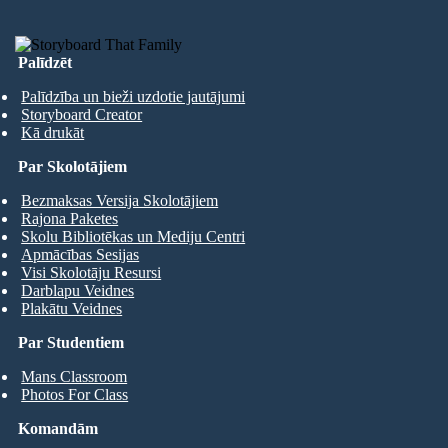
Palīdzēt
Palīdzība un bieži uzdotie jautājumi
Storyboard Creator
Kā drukāt
Par Skolotājiem
Bezmaksas Versija Skolotājiem
Rajona Paketes
Skolu Bibliotēkas un Mediju Centri
Apmācības Sesijas
Visi Skolotāju Resursi
Darblapu Veidnes
Plakātu Veidnes
Par Studentiem
Mans Classroom
Photos For Class
Komandām