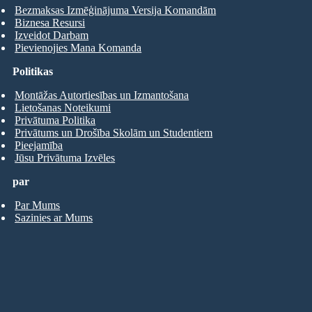
Bezmaksas Izmēģinājuma Versija Komandām
Biznesa Resursi
Izveidot Darbam
Pievienojies Mana Komanda
Politikas
Montāžas Autortiesības un Izmantošana
Lietošanas Noteikumi
Privātuma Politika
Privātums un Drošība Skolām un Studentiem
Pieejamība
Jūsu Privātuma Izvēles
par
Par Mums
Sazinies ar Mums