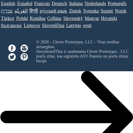
English
Español
Français
Deutsch
Italiana
Nederlands
Português
עברית
العَرَبِيَّة
हिन्दी
ру́сский язы́к
Dansk
Svenska
Suomi
Norsk
Türkçe
Polski
Româna
Ceština
Slovenský
Magyar
Hrvatski
български
Lietuvos
Slovenščina
Latvijas
eesti
© 2026 - Clever Prototypes, LLC - Visas tiesības
aizsargātas.
StoryboardThat ir uzņēmuma
Clever Prototypes , LLC
preču zīme, kas reģistrēta ASV Patentu un preču zīmju
birojā.