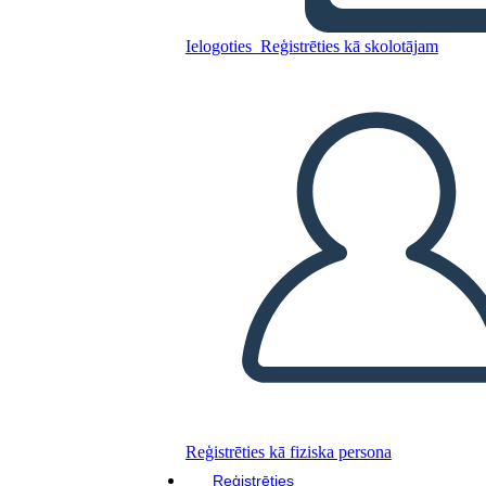
Ielogoties
Reģistrēties kā skolotājam
Kopējiet šo stāstu tabulu
IZVEIDOT STĀSTU SHĒMU
ATSKAŅOT SLAIDRĀDI
IZLASI MAN
Reģistrēties kā fiziska persona
Reģistrēties