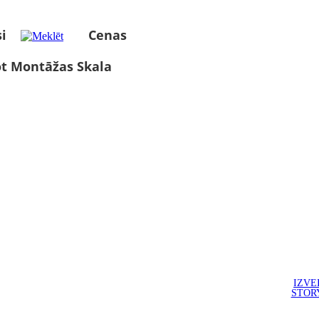
i
Cenas
ot Montāžas Skala
IZVE
STOR