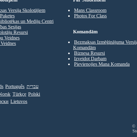
as Versija Skolotājiem
Mans Classroom
Paketes
Photos For Class
ibliotēkas un Mediju Centri
as Sesijas
Komandām
olotāju Resursi
pu Veidnes
Bezmaksas Izmēģinājuma Versij
 Veidnes
Komandām
Biznesa Resursi
Izveidot Darbam
Pievienojies Mana Komanda
ds
Português
עברית
Norsk
Türkçe
Polski
рски
Lietuvos
© 
St