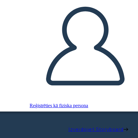
Reģistrēties kā fiziska persona
Izveidojiet Storyboard