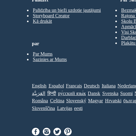
Palīdzība un bieži uzdotie jautājumi
Bezmaks
Storyboard Creator
Rajona 
Kā drukāt
Skolu B
Apmācīb
Visi Sk
Darbla
Plakātu
par
Par Mums
Sazinies ar Mums
English
Español
Français
Deutsch
Italiana
Nederlan
العَرَبِيَّة
हिन्दी
ру́сский язы́к
Dansk
Svenska
Suomi
Româna
Ceština
Slovenský
Magyar
Hrvatski
бълга
Slovenščina
Latvijas
eesti