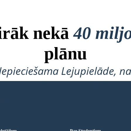
airāk nekā
40 milj
plānu
Nepieciešama Lejupielāde, na
Nepieciešama Pieteikšanās!
 SHĒMU
lotājiem
Par Studentiem