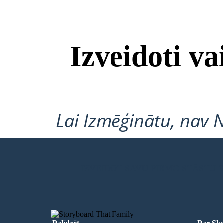
Izveidoti v
Lai Izmēģinātu, nav 
IZVEIDOT SAVU PIRMO STĀSTU
Palīdzēt
Par Sko