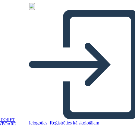
IDOJIET
Ielogoties
Reģistrēties kā skolotājam
YBOARD