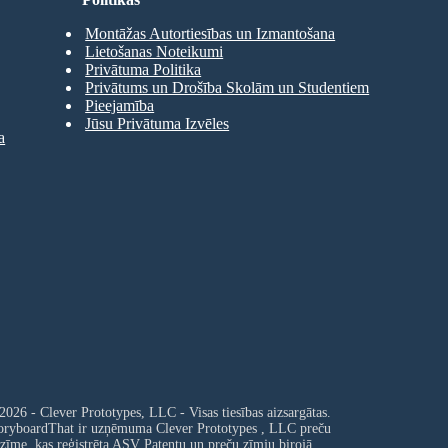
Montāžas Autortiesības un Izmantošana
Lietošanas Noteikumi
Privātuma Politika
Privātums un Drošība Skolām un Studentiem
Pieejamība
Jūsu Privātuma Izvēles
a
2026 - Clever Prototypes, LLC - Visas tiesības aizsargātas.
oryboardThat ir uzņēmuma
Clever Prototypes , LLC
preču
zīme, kas reģistrēta ASV Patentu un preču zīmju birojā.