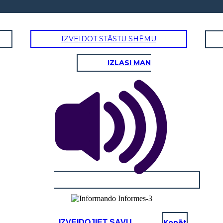
IZVEIDOT STĀSTU SHĒMU
IZLASI MAN
IZVEIDOJIET SAVU
Kopēt