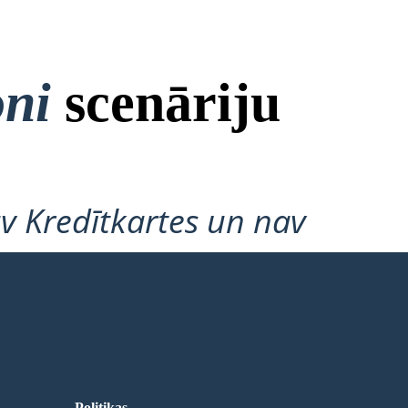
oni
scenāriju
v Kredītkartes un nav
Politikas