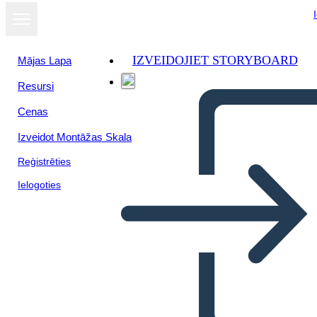
IZVEIDOJIET STORYBOARD
Mājas Lapa
Resursi
Cenas
Izveidot Montāžas Skala
Reģistrēties
Ielogoties