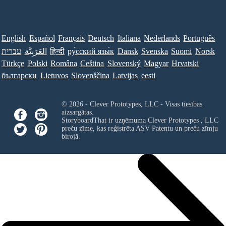
English
Español
Français
Deutsch
Italiana
Nederlands
Português
עברית
العَرَبِيَّة
हिन्दी
ру́сский язы́к
Dansk
Svenska
Suomi
Norsk
Türkçe
Polski
Româna
Ceština
Slovenský
Magyar
Hrvatski
български
Lietuvos
Slovenščina
Latvijas
eesti
© 2026 - Clever Prototypes, LLC - Visas tiesības
aizsargātas.
StoryboardThat ir uzņēmuma
Clever Prototypes , LLC
preču zīme, kas reģistrēta ASV Patentu un preču zīmju
birojā.