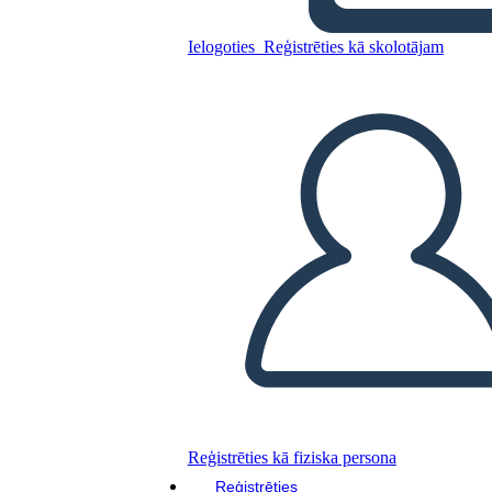
Pitch Deck Info-2
Ielogoties
Reģistrēties kā skolotājam
Kopējiet šo stāstu tabulu
IZVEIDOT STĀSTU SHĒMU
ATSKAŅOT SLAIDRĀDI
IZLASI MAN
Reģistrēties kā fiziska persona
Reģistrēties