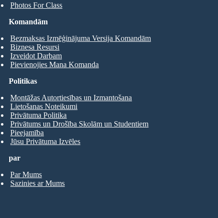
Photos For Class
Komandām
Bezmaksas Izmēģinājuma Versija Komandām
Biznesa Resursi
Izveidot Darbam
Pievienojies Mana Komanda
Politikas
Montāžas Autortiesības un Izmantošana
Lietošanas Noteikumi
Privātuma Politika
Privātums un Drošība Skolām un Studentiem
Pieejamība
Jūsu Privātuma Izvēles
par
Par Mums
Sazinies ar Mums