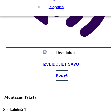
Ielogoties
IZVEIDOJIET SAVU
Kopēt
Montāžas Teksta
Slidkalniņš: 1