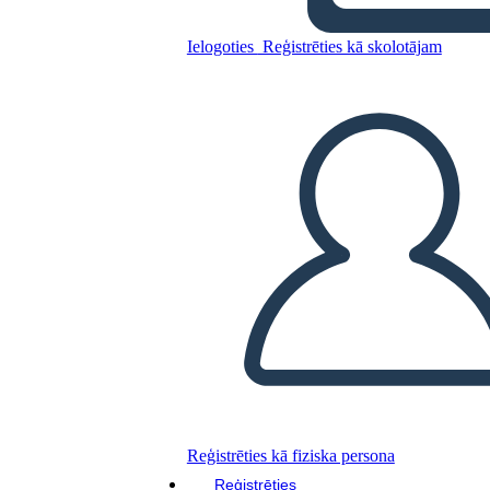
Ielogoties
Reģistrēties kā skolotājam
Kopējiet šo stāstu tabulu
IZVEIDOT STĀSTU SHĒMU
ATSKAŅOT SLAIDRĀDI
IZLASI MAN
Reģistrēties kā fiziska persona
Reģistrēties