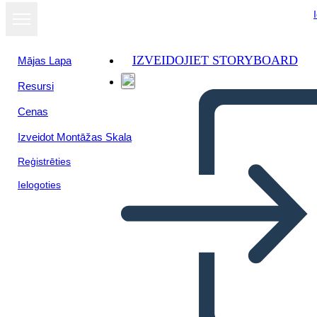
IZVEIDOJIET STORYBOARD
Mājas Lapa
Resursi
Cenas
Izveidot Montāžas Skala
Reģistrēties
Ielogoties
Pitch Deck Info-3