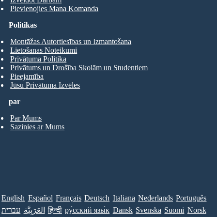
Pievienojies Mana Komanda
Politikas
Montāžas Autortiesības un Izmantošana
Lietošanas Noteikumi
Privātuma Politika
Privātums un Drošība Skolām un Studentiem
Pieejamība
Jūsu Privātuma Izvēles
par
Par Mums
Sazinies ar Mums
English
Español
Français
Deutsch
Italiana
Nederlands
Português
עברית
العَرَبِيَّة
हिन्दी
ру́сский язы́к
Dansk
Svenska
Suomi
Norsk