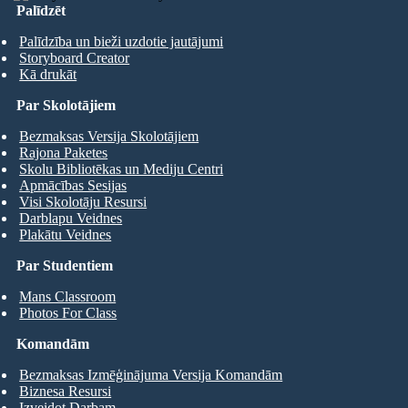
Palīdzēt
Palīdzība un bieži uzdotie jautājumi
Storyboard Creator
Kā drukāt
Par Skolotājiem
Bezmaksas Versija Skolotājiem
Rajona Paketes
Skolu Bibliotēkas un Mediju Centri
Apmācības Sesijas
Visi Skolotāju Resursi
Darblapu Veidnes
Plakātu Veidnes
Par Studentiem
Mans Classroom
Photos For Class
Komandām
Bezmaksas Izmēģinājuma Versija Komandām
Biznesa Resursi
Izveidot Darbam