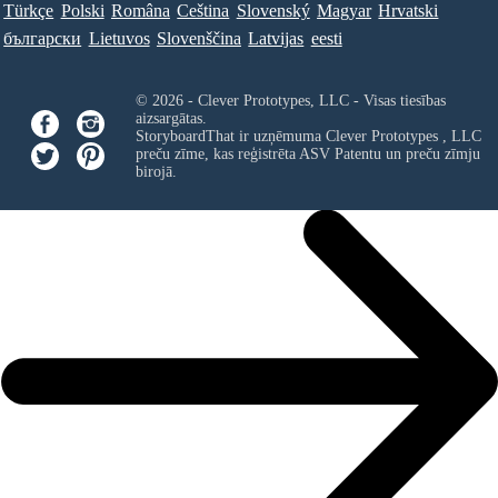
Türkçe
Polski
Româna
Ceština
Slovenský
Magyar
Hrvatski
български
Lietuvos
Slovenščina
Latvijas
eesti
© 2026 - Clever Prototypes, LLC - Visas tiesības
aizsargātas.
StoryboardThat ir uzņēmuma
Clever Prototypes , LLC
preču zīme, kas reģistrēta ASV Patentu un preču zīmju
birojā.