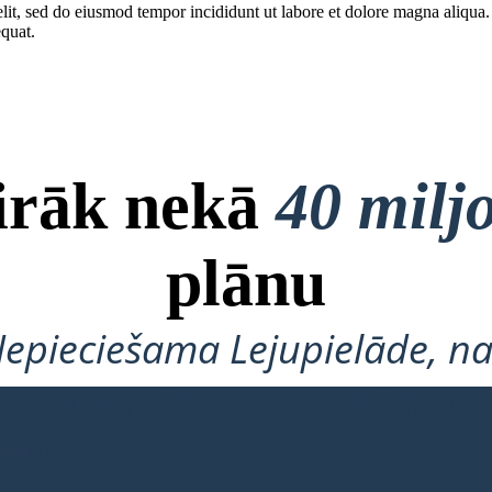
elit, sed do eiusmod tempor incididunt ut labore et dolore magna aliqua
quat.
airāk nekā
40 milj
plānu
Nepieciešama Lejupielāde, na
Nepieciešama Pieteikšanās!
 SHĒMU