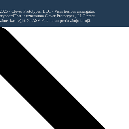
2026 - Clever Prototypes, LLC - Visas tiesības aizsargātas.
oryboardThat ir uzņēmuma
Clever Prototypes , LLC
preču
zīme, kas reģistrēta ASV Patentu un preču zīmju birojā.