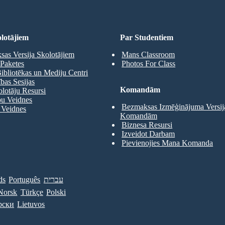
lotājiem
Par Studentiem
as Versija Skolotājiem
Mans Classroom
Paketes
Photos For Class
ibliotēkas un Mediju Centri
as Sesijas
Komandām
olotāju Resursi
pu Veidnes
Bezmaksas Izmēģinājuma Versij
 Veidnes
Komandām
Biznesa Resursi
Izveidot Darbam
Pievienojies Mana Komanda
ds
Português
עברית
Norsk
Türkçe
Polski
рски
Lietuvos