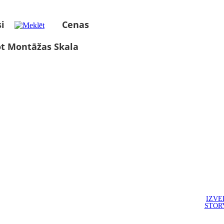
i
Cenas
ot Montāžas Skala
IZVE
STOR