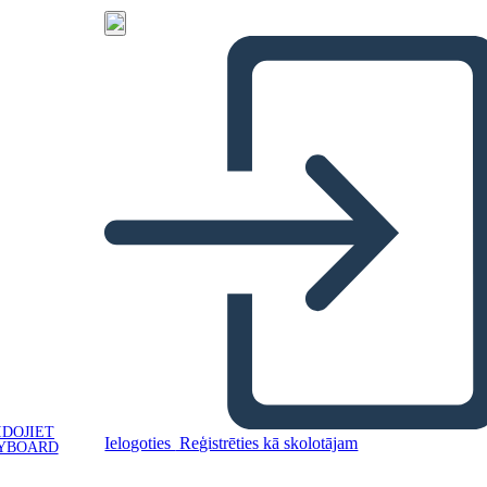
IDOJIET
Ielogoties
Reģistrēties kā skolotājam
YBOARD