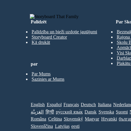
Palīdzēt
Par Sko
Palīdzība un bieži uzdotie jautājumi
Bezmaks
Storyboard Creator
Rajona 
Kā drukāt
Skolu B
Apmācīb
Visi Sk
Darbla
Plakātu
par
Par Mums
Sazinies ar Mums
English
Español
Français
Deutsch
Italiana
Nederlan
العَرَبِيَّة
हिन्दी
ру́сский язы́к
Dansk
Svenska
Suomi
Româna
Ceština
Slovenský
Magyar
Hrvatski
бълга
Slovenščina
Latvijas
eesti