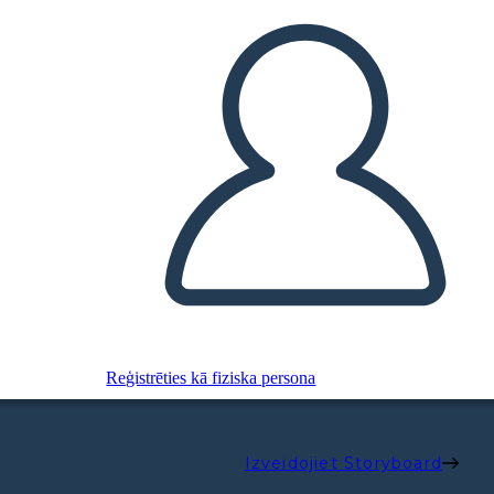
Reģistrēties kā fiziska persona
Izveidojiet Storyboard