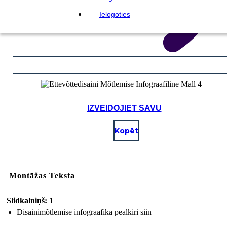
Ielogoties
IZVEIDOJIET SAVU
Kopēt
Montāžas Teksta
Slidkalniņš: 1
Disainimõtlemise infograafika pealkiri siin