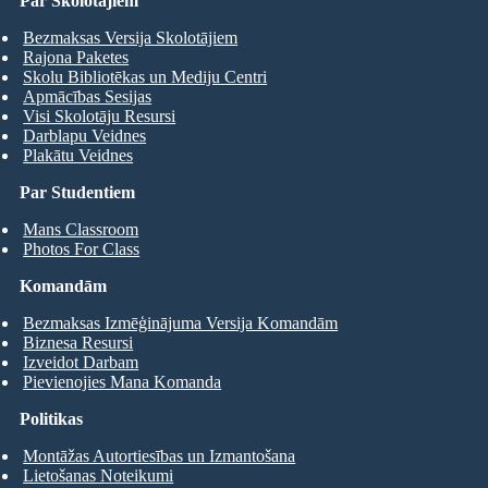
Par Skolotājiem
Bezmaksas Versija Skolotājiem
Rajona Paketes
Skolu Bibliotēkas un Mediju Centri
Apmācības Sesijas
Visi Skolotāju Resursi
Darblapu Veidnes
Plakātu Veidnes
Par Studentiem
Mans Classroom
Photos For Class
Komandām
Bezmaksas Izmēģinājuma Versija Komandām
Biznesa Resursi
Izveidot Darbam
Pievienojies Mana Komanda
Politikas
Montāžas Autortiesības un Izmantošana
Lietošanas Noteikumi