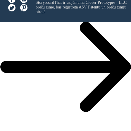
StoryboardThat ir uzņēmuma
Clever Prototypes , LLC
preču zīme, kas reģistrēta ASV Patentu un preču zīmju
birojā.