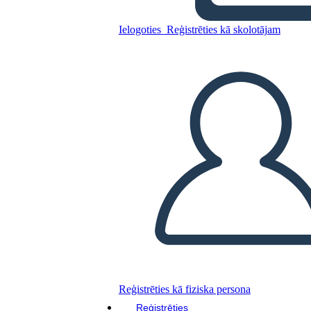
Kopējiet šo stāstu tabulu
Ielogoties
Reģistrēties kā skolotājam
IZVEIDOT STĀSTU SHĒMU
ATSKAŅOT SLAIDRĀDI
IZLASI MAN
Reģistrēties kā fiziska persona
Reģistrēties