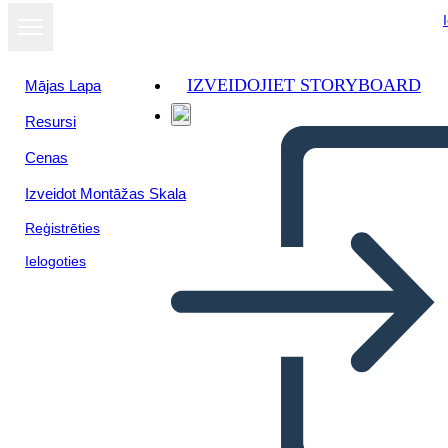
IZVEIDOJIET STORYBOARD
Mājas Lapa
Resursi
Cenas
Izveidot Montāžas Skala
Reģistrēties
Ielogoties
Ettevõttedisaini Mõtlemise
Infograafiline Mall 4