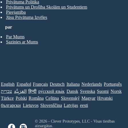
Privātuma Politika
Privātums un Drošība Skolām un Studentiem
Pieejamība
Jūsu Privātuma Izvēles
par
Par Mums
Sazinies ar Mums
English
Español
Français
Deutsch
Italiana
Nederlands
Português
עברית
العَرَبِيَّة
हिन्दी
ру́сский язы́к
Dansk
Svenska
Suomi
Norsk
Türkçe
Polski
Româna
Ceština
Slovenský
Magyar
Hrvatski
български
Lietuvos
Slovenščina
Latvijas
eesti
© 2026 - Clever Prototypes, LLC - Visas tiesības
aizsargātas.