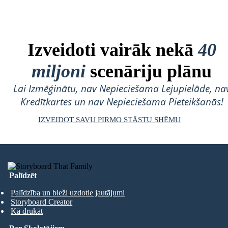
Izveidoti vairāk nekā
40
miljoni
scenāriju plānu
Lai Izmēģinātu, nav Nepieciešama Lejupielāde, na
Kredītkartes un nav Nepieciešama Pieteikšanās!
IZVEIDOT SAVU PIRMO STĀSTU SHĒMU
Palīdzēt
Palīdzība un bieži uzdotie jautājumi
Storyboard Creator
Kā drukāt