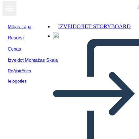
IZVEIDOJIET STORYBOARD
Mājas Lapa
Resursi
Cenas
Izveidot Montāžas Skala
Reģistrēties
Ielogoties