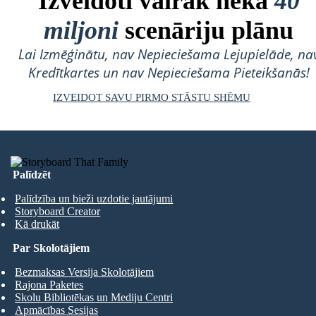
Izveidoti vairāk nekā
40
miljoni
scenāriju plānu
Lai Izmēģinātu, nav Nepieciešama Lejupielāde, na
Kredītkartes un nav Nepieciešama Pieteikšanās!
IZVEIDOT SAVU PIRMO STĀSTU SHĒMU
Palīdzēt
Palīdzība un bieži uzdotie jautājumi
Storyboard Creator
Kā drukāt
Par Skolotājiem
Bezmaksas Versija Skolotājiem
Rajona Paketes
Skolu Bibliotēkas un Mediju Centri
Apmācības Sesijas