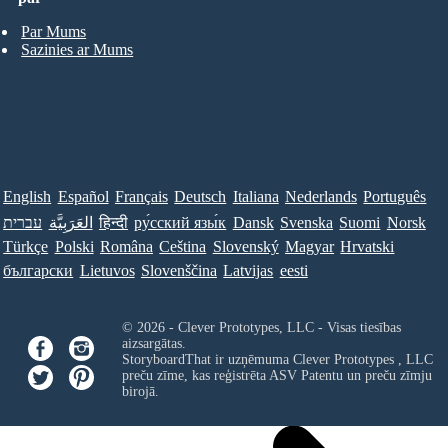
Par Mums
Sazinies ar Mums
English
Español
Français
Deutsch
Italiana
Nederlands
Português
עברית
العَرَبِيَّة
हिन्दी
ру́сский язы́к
Dansk
Svenska
Suomi
Norsk
Türkçe
Polski
Româna
Ceština
Slovenský
Magyar
Hrvatski
български
Lietuvos
Slovenščina
Latvijas
eesti
© 2026 - Clever Prototypes, LLC - Visas tiesības
aizsargātas.
StoryboardThat ir uzņēmuma
Clever Prototypes , LLC
preču zīme, kas reģistrēta ASV Patentu un preču zīmju
birojā.