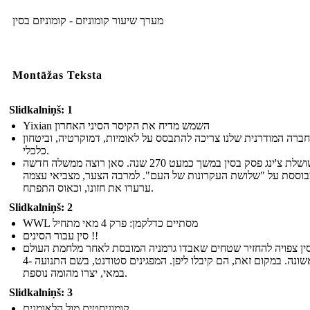
מערך שיעור קומוניזם - קומוניזם בסין
Montāžas Teksta
Slidkalniņš: 1
Yixian השמש מדיח את הקיסר הסיני האחרון
ברה המודרנית שלנו צריכה להתבסס על לאומיות, דמוקרטיה, וביטחון
כלכלי.
שושלת צ'ינג פסק בסין במשך כמעט 270 שנה. סאן רוצה ממשלה חדשה
וססת על "שלושת העקרונות של העם". למרבה הצער, מצביאי עצמה
ערערו את חזונו, וכאוס התפתח.
Slidkalniņš: 2
WWL מסתיים כדלקמן: פרק 4 מאי מתחיל
סין עבור הסינים !!
ין צפויה להחזיר שטחים שאבדו גרמניה המובסת לאחר מלחמת העולם
הראשונה. במקום זאת, הם קיבלו ליפן. המפגינים סטודנט, בשם התנועה -4
במאי, יצרו מהומה נוספת.
Slidkalniņš: 3
קומוניסטים מול הלאומנים