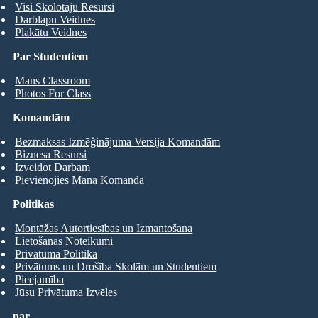
Visi Skolotāju Resursi
Darblapu Veidnes
Plakātu Veidnes
Par Studentiem
Mans Classroom
Photos For Class
Komandām
Bezmaksas Izmēģinājuma Versija Komandām
Biznesa Resursi
Izveidot Darbam
Pievienojies Mana Komanda
Politikas
Montāžas Autortiesības un Izmantošana
Lietošanas Noteikumi
Privātuma Politika
Privātums un Drošība Skolām un Studentiem
Pieejamība
Jūsu Privātuma Izvēles
par