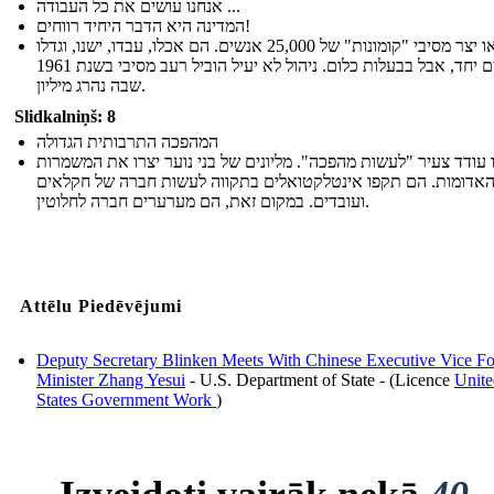
אנחנו עושים את כל העבודה ...
המדינה היא הדבר היחיד רווחים!
מאו יצר מסיבי "קומונות" של 25,000 אנשים. הם אכלו, עבדו, ישנו, וגדלו
ילדים יחד, אבל בבעלות כלום. ניהול לא יעיל הוביל רעב מסיבי בשנת 1961
שבה נהרג מיליון.
Slidkalniņš: 8
המהפכה התרבותית הגדולה
 עודד צעיר "לעשות מהפכה". מליונים של בני נוער יצרו את המשמרות
אדומות. הם תקפו אינטלקטואלים בתקווה לעשות חברה של חקלאים
ועובדים. במקום זאת, הם מערערים חברה לחלוטין.
Attēlu Piedēvējumi
Deputy Secretary Blinken Meets With Chinese Executive Vice Fo
Minister Zhang Yesui
- U.S. Department of State - (Licence
Unite
States Government Work
)