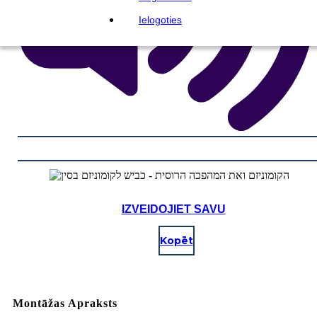
Ielogoties
IZVEIDOJIET SAVU
Kopēt
Montāžas Apraksts