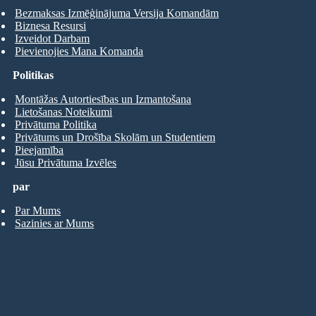
Bezmaksas Izmēģinājuma Versija Komandām
Biznesa Resursi
Izveidot Darbam
Pievienojies Mana Komanda
Politikas
Montāžas Autortiesības un Izmantošana
Lietošanas Noteikumi
Privātuma Politika
Privātums un Drošība Skolām un Studentiem
Pieejamība
Jūsu Privātuma Izvēles
par
Par Mums
Sazinies ar Mums