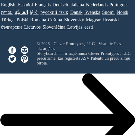
English
Español
Français
Deutsch
Italiana
Nederlands
Português
Norsk
Suomi
Svenska
Dansk
ру́сский язы́к
हिन्दी
العَرَبِيَّة
עברית
Türkçe
Polski
Româna
Ceština
Slovenský
Magyar
Hrvatski
български
Lietuvos
Slovenščina
Latvijas
eesti
© 2026 - Clever Prototypes, LLC - Visas tiesības
aizsargātas.
StoryboardThat ir uzņēmuma
Clever Prototypes , LLC
preču zīme, kas reģistrēta ASV Patentu un preču zīmju
birojā.