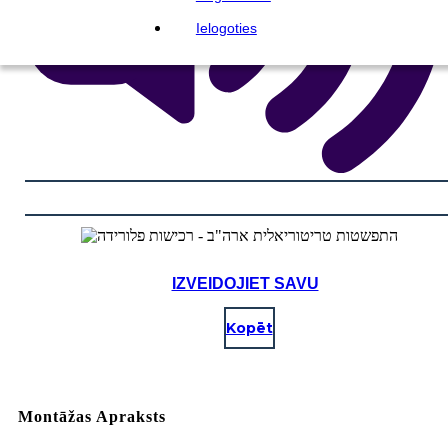
Ielogoties
IZVEIDOJIET SAVU
Kopēt
Montāžas Apraksts