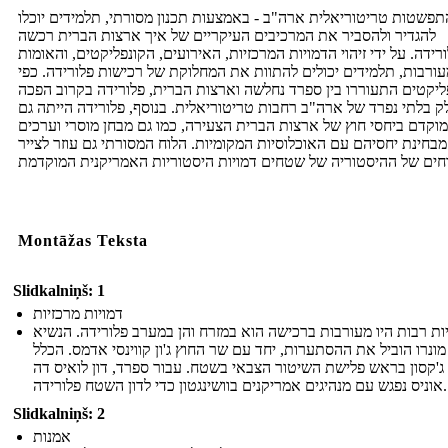
תפשטות טריטוריאלית ארה"ב - באמצעות תכנון מסורתי, תלמידים יוכלו
להגדיר ולהסביר את המרכיבים העיקריים של איך ארצות הברית רכשה
רידה. על ידי זיהוי הדמויות המרכזיות, האירועים, הקונפליקטים, והאומות
ורבות, תלמידים יכולים להתוות את המחלוקת של רכישות פלורידה. כפי
ליקטים התעוררו בין ספרד נחלשה וארצות הברית, פלורידה בקרוב הפכה
ק בלתי נפרד של ארה"ב רחבות טריטוריאלית. בנוסף, פלורידה הייתה גם
מוקדם ביחסי חוץ של ארצות הברית הצעירה, כמו גם מבחן מוסרי וערכים
מבחינת יחסיהם עם האוכלוסיות המקומיות. הלוח המסורתי גם עוזר לצייר
Montāžas Teksta
Slidkalniņš: 1
דמויות מרכזיות
ות רבות היו מעורבות ברכישה הוא במזרח והן במערב פלורידה. הנשיא
 מונרו הוביל את ההסתערות, יחד עם שר החוץ ג'ון קווינסי אדמס. הכלל
ג'קסון בראש פלישת השיטור הצבאי בשטח. עבור ספרד, דון לואיס דה
אוניס נפגש עם מנהיגים אמריקנים בוושינגטון כדי לדון השטח פלורידה.
Slidkalniņš: 2
אמנות