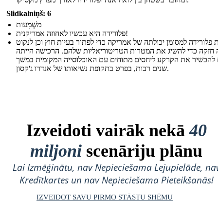
Slidkalniņš: 6
מַשְׁמָעוּת
פלורידה היא עכשיו לאחוזה אמריקנית!
 פלורידה למסומן יכולתה של אמריקה כדי לפתור בעיות חוץ וכן לנקוט
חזקה כדי להשיג את המטרות הטריטוריאליות שלהם. הרכישה הייתה
 להכשיר את הקרקע ליחסים מתוחים עם האוכלוסייה המקומית במשך
שנים רבות, בפרט בתקופת נשיאותו של אנדרו ג'קסון.
Izveidoti vairāk nekā
40
miljoni
scenāriju plānu
Lai Izmēģinātu, nav Nepieciešama Lejupielāde, na
Kredītkartes un nav Nepieciešama Pieteikšanās!
IZVEIDOT SAVU PIRMO STĀSTU SHĒMU