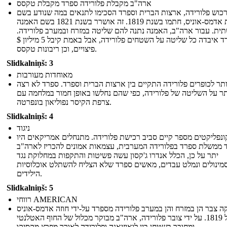
ארה"ב מקבלת פלורידה ספרד מקבלת טקסס
רכוש פלורידה, ארצות הברית וספרד הסכימו לתנאים במה שנודע בשם
אמנת אדמס-אוניס, חתמו בשנת 1819. זה אושרר בשנת 1821 בשם האמנה
ית. עבור ארה"ב, האמנה נתנה להם שליטה במזרח ובמערב פלורידה.
ספרד איבדה כל שליטה על השטחים פלורידה, אבל באמת קיבל 5 מיליון $
פיצויים, וכן ריבונות טקסס.
Slidkalniņš: 3
מאוחדות מעורבות
ותר לכופרים פלורידה התקיים בין ארצות הברית וספרד. ספרד לא רצה
תר על השליטה של ​​פלורידה, כפי שהם נחלשו באופן חמור במלחמה עם
צרפת הקיסר נפוליאון בונפרטה.
Slidkalniņš: 4
ניגוד
ונפליקטים מספר קיים סביב רכישת פלורידה. מתנחלים אמריקאים היו
 ממשלת ספרד בפלורידה המערבית, עצמאות אמונים להכריז לארה"ב
יתר על כן, הכלל אנדרו ג'קסון עשה פשיטות והתקפות במחלוקת נגד
מינולים ונמלט עבדים, מאשים ספרד שלא הצליח להשתלט אוכלוסיות
הילידים.
Slidkalniņš: 5
רווחי AMERICAN
ה צבר הן במזרח והן במערב פלורידה מספרד על-ידי חוזה אדמס-אוניס
של 1819. על ידי צובר פלורידה, ארה"ב מבוקר מכלול של החוף האטלנטי
ומחובר בשטחן בין לואיזיאנה ופלורידה לאורך מפרץ מקסיקו.