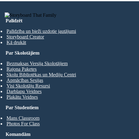
Palīdzēt
Palīdzība un bieži uzdotie jautājumi
Storyboard Creator
Kā drukāt
Par Skolotājiem
Bezmaksas Versija Skolotājiem
Rajona Paketes
Skolu Bibliotēkas un Mediju Centri
Apmācības Sesijas
Visi Skolotāju Resursi
Darblapu Veidnes
Plakātu Veidnes
Par Studentiem
Mans Classroom
Photos For Class
Komandām