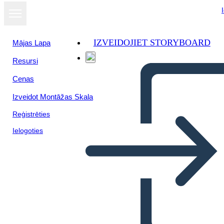
IZVEIDOJIET STORYBOARD
Mājas Lapa
Resursi
Cenas
Izveidot Montāžas Skala
Reģistrēties
Ielogoties
התפשטות טריטוריאלית ארה"ב -