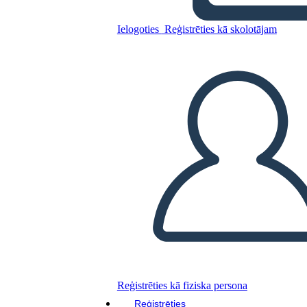
רכישות פלורידה
Ielogoties
Reģistrēties kā skolotājam
Kopējiet šo stāstu tabulu
IZVEIDOT STĀSTU SHĒMU
ATSKAŅOT SLAIDRĀDI
IZLASI MAN
Reģistrēties kā fiziska persona
Reģistrēties