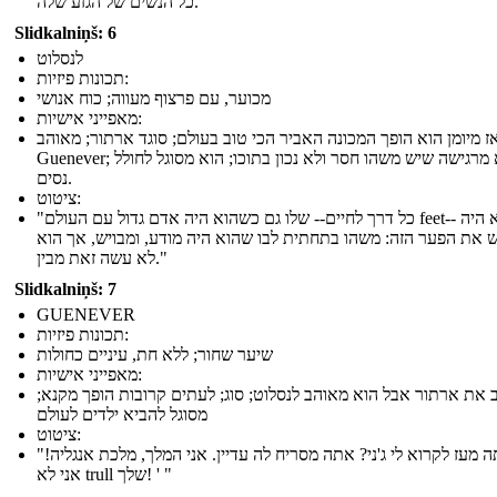
כל הנשים של הגזע שלה."
Slidkalniņš: 6
לנסלוט
תכונות פיזיות:
מכוער, עם פרצוף מעווה; כוח אנושי
מאפייני אישיות:
ז מיומן הוא הופך המכונה האביר הכי טוב בעולם; סוגד ארתור; מאוהב
Guenever; היא מרגישה שיש משהו חסר ולא נכון בתוכו; הוא מסוגל לחולל
נסים.
ציטוט:
"כל דרך לחיים-- שלו גם כשהוא היה אדם גדול עם העולם feet-- שלו הוא היה
 את הפער הזה: משהו בתחתית לבו שהוא היה מודע, ומבויש, אך הוא
לא עשה זאת מבין."
Slidkalniņš: 7
GUENEVER
תכונות פיזיות:
שיער שחור; ללא חת, עיניים כחולות
מאפייני אישיות:
 את ארתור אבל הוא מאוהב לנסלוט; סוג; לעתים קרובות הופך מקנא;
מסוגל להביא ילדים לעולם
ציטוט:
"איך אתה מעז לקרוא לי ג'ני? אתה מסריח לה עדיין. אני המלך, מלכת אנגליה!
אני לא trull שלך! ' "