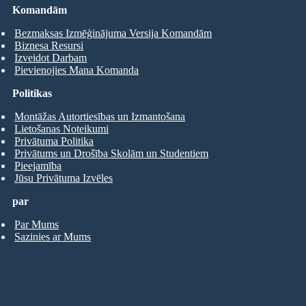
Komandām
Bezmaksas Izmēģinājuma Versija Komandām
Biznesa Resursi
Izveidot Darbam
Pievienojies Mana Komanda
Politikas
Montāžas Autortiesības un Izmantošana
Lietošanas Noteikumi
Privātuma Politika
Privātums un Drošība Skolām un Studentiem
Pieejamība
Jūsu Privātuma Izvēles
par
Par Mums
Sazinies ar Mums