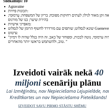
Slidkalniņš: 10
Agravaine
תכונות פיזיות:
ה זקן מאוד לגילו; לעתים רחוקות מפוכח; בריון של המשפחה; עַרמוּמִי;
בהירת שיער; בנו של מורגוס
מאפייני אישיות:
א לנסלוט; שותפים עם מורדרד לחשוף הרומן של לנסלוט Guenever
ציטוט:
"הוא היה ערמומי, נוטה לבכות, ומפוחד של כאב. זה היה בגלל שהיה לו דמיון
טוב, ולהשתמש בראשו יותר מהאחרים. "
Izveidoti vairāk nekā
40
miljoni
scenāriju plānu
Lai Izmēģinātu, nav Nepieciešama Lejupielāde, na
Kredītkartes un nav Nepieciešama Pieteikšanās!
IZVEIDOT SAVU PIRMO STĀSTU SHĒMU