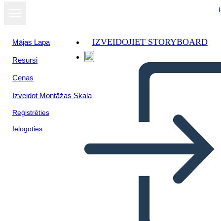
IZVEIDOJIET STORYBOARD
Mājas Lapa
Resursi
Cenas
Izveidot Montāžas Skala
Reģistrēties
Ielogoties