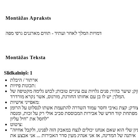
Montāžas Apraksts
דמויות המלך לאחר ועתיד - תווים מארגנים גרפי מפה
Montāžas Teksta
Slidkalniņš: 1
ארתור / היבלת
תכונות פיזיות:
זָק; שיער בהיר; פנים גלויות עם עיניים טובות; לבוש גלימה מקטיפה של
המלך; יש לו בן עם אחותו החורגת, מורגוס, אשר נקרא מורדרד.
מאפייני אישיות:
וצודק; קצת נאיבי וחסר עמוד השדרה להתעמת אשתו לנסלוט על הרומן
מפתחת קוד חדש של אבירות המבוססת סביב אולי רק על זכות, ומנסה
לחסל את "חיל עליון"
ציטוט:
"הרעיון שלי הוא שאם אנחנו יכולים לנצח במאבק הזה לפנינו, ולקבל אחיזה
איתנה של המדינה, אז אני אנהיג מעין סדר האבירות ... אני אבצע את