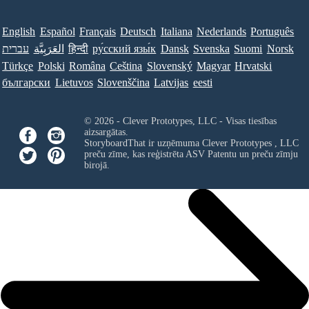
English
Español
Français
Deutsch
Italiana
Nederlands
Português
Norsk
Suomi
Svenska
Dansk
ру́сский язы́к
हिन्दी
العَرَبِيَّة
עברית
Türkçe
Polski
Româna
Ceština
Slovenský
Magyar
Hrvatski
български
Lietuvos
Slovenščina
Latvijas
eesti
© 2026 - Clever Prototypes, LLC - Visas tiesības
aizsargātas.
StoryboardThat ir uzņēmuma
Clever Prototypes , LLC
preču zīme, kas reģistrēta ASV Patentu un preču zīmju
birojā.