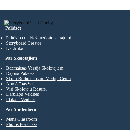
Palīdzēt
Palīdzība un bieži uzdotie jautājumi
Storyboard Creator
Kā drukāt
Par Skolotājiem
Bezmaksas Versija Skolotājiem
Rajona Paketes
Skolu Bibliotēkas un Mediju Centri
Apmācības Sesijas
Visi Skolotāju Resursi
Darblapu Veidnes
Plakātu Veidnes
Par Studentiem
Mans Classroom
Photos For Class