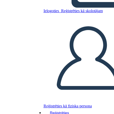
Ielogoties
Reģistrēties kā skolotājam
פעם אחת והמלך לעתיד לבוא -
מפת התווים
Kopējiet šo stāstu tabulu
IZVEIDOT STĀSTU SHĒMU
ATSKAŅOT SLAIDRĀDI
IZLASI MAN
Reģistrēties kā fiziska persona
Reģistrēties