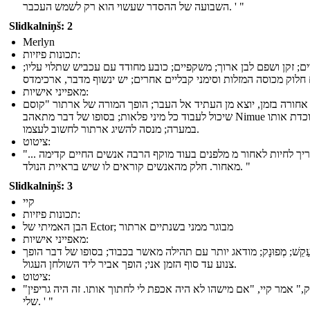
השבועה של ההסדר שעשוי הוא רק לשמש העכבר. ' "
Slidkalniņš: 2
Merlyn
תכונות פיזיות:
ם; זקן ושפם לבן ארוך; משקפיים; כובע מחודד עם עכביש שתלוי עליו;
 חלוק מכוסה המזלות וסימני קבליים אחרים; יש ינשוף מדבר, ארכימדס
מאפייני אישיות:
אחורה בזמן, יוצא מן העתיד אל העבר; הופך המורה של ארתור "קוסם
שיכול לעבוד כל מיני פלאות; בסופו של דבר מתאהב Nimue אשר לוכדת אותו
במערה; מנסה להשיג ארתור לחשוב לעצמו.
ציטוט:
"... אני צריך לחיות לאחור מ מלפנים בעוד מוקף הרבה אנשים החיים קדימה
מאחור. חלק מהאנשים קוראים לו שיש בראיית הנולד. "
Slidkalniņš: 3
קיי
תכונות פיזיות:
הבן האמיתי של Ector; מבוגר ממני בשנתיים ארתור
מאפייני אישיות:
ַקֵשׁ; מְפוּנָק; מודאג יותר עם תהילה מאשר בכבוד; בסופו של דבר הופך
צנוע עד סוף הזמן אני; הופך אביר ליד השולחן העגול.
ציטוט:
"זה יספיק," אמר קיי, "אם מישהו לא היה אכפת לי לחתוך אותו. זה היה גריפין
שלי. ' "