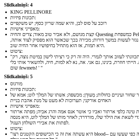
Slidkalniņš: 4
KING PELLINORE
תכונות פיזיות:
רוכב על סוס לבן, והיא שמה שריון כסף; יש משקפיים
מאפייני אישיות:
קצת מגושם, ולא אביר טוב מאוד; צדים והחיה Questing כמשפחת Pellinore
נגזר לעשות במשך דורות; מכירה בכך שכאשר הוא מפסיק לצוד אותה,
היא תמות, אז הוא מתחיל בחיפושיו אחר החיה שוב.
ציטוט:
"לא התכוונתי לעזוב אותך לגמרי. היה זה רק כי רציתי לישון במיטת נוצה, רק
הייתי חוזרת, בינינו, גם אני. אה, נא לא למות, חיה, ולהשאיר אותי בלי
שום fewmets! ' "
Slidkalniņš: 5
מורגוס
תכונות פיזיות:
 שחור ועיניים כחולות; מְעוּדָן; מכשפה; אשתו של המלך לוט; אמא של
האחים אורקני; תערוכות לא מעט על מנת אהבת בניית
מאפייני אישיות:
 טינה כלפי ארתור ואביו כי אוטר אנס אמה והרג אביה; מפתה ארתור
די לשאת את הילד שלו, מורדרד; לאחר מותו של המלך לוט, היא מנסה
לפתות את אבירי השולחן העגול.
ציטוט:
"היא עשתה את זה כי הכישופים הקטנים רצו blood-- אותה כפי שעשו עם