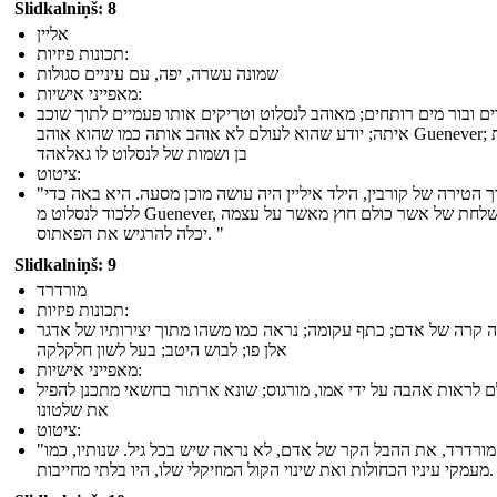
Slidkalniņš: 8
אליין
תכונות פיזיות:
שמונה עשרה, יפה, עם עיניים סגולות
מאפייני אישיות:
ים ובור מים רותחים; מאוהב לנסלוט וטריקים אותו פעמיים לתוך שוכב
איתה; יודע שהוא לעולם לא אוהב אותה כמו שהוא אוהב Guenever; נושאת
בן ושמות של לנסלוט לו גאלאהד
ציטוט:
"בתוך הטירה של קורבין, הילד איליין היה עושה מוכן מסעה. היא באה כדי
ללכוד לנסלוט מ Guenever, משלחת של אשר כולם חוץ מאשר על עצמה
יכלה להרגיש את הפאתוס. "
Slidkalniņš: 9
מורדרד
תכונות פיזיות:
ה קרה של אדם; כתף עקומה; נראה כמו משהו מתוך יצירותיו של אדגר
אלן פו; לבוש היטב; בעל לשון חלקלקה
מאפייני אישיות:
ם לראות אהבה על ידי אמו, מורגוס; שונא ארתור בחשאי מתכנן להפיל
את שלטונו
ציטוט:
"מורדרד, את ההבל הקר של אדם, לא נראה שיש בכל גיל. שנותיו, כמו
וזיקלי שלו, היו בלתי מחייבות. "