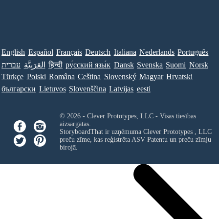
English
Español
Français
Deutsch
Italiana
Nederlands
Português
Norsk
Suomi
Svenska
Dansk
ру́сский язы́к
हिन्दी
العَرَبِيَّة
עברית
Türkçe
Polski
Româna
Ceština
Slovenský
Magyar
Hrvatski
български
Lietuvos
Slovenščina
Latvijas
eesti
© 2026 - Clever Prototypes, LLC - Visas tiesības
aizsargātas.
StoryboardThat ir uzņēmuma
Clever Prototypes , LLC
preču zīme, kas reģistrēta ASV Patentu un preču zīmju
birojā.