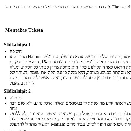
סיכום שמשות נהדרות תרשים אלף שמשות זוהרות מגרש / A Thousand
Montāžas Teksta
Slidkalniņš: 1
חשיפה
מרים הוא Harami, ממזר, התוצר של הרומן של אמא ננה שלה עם ג'ליל
עסקים עשירים. מרים אוהב ג'ליל, אבל ביום הולדתה ה -15, הוא מסרב לקחת
ה הראט לאחד הקולנוע שלו. היא מחכה מחוץ לביתו כל הלילה, ומגלה
 מסתתר בפנים. בשובה, היא מגלה כי ננה תלה את עצמה. נשותיו של
 להתחתן מרים מחוץ ל סנדלר בשם רשיד, ואת ראשיד לוקח מרים משם
לחיות בקאבול.
Slidkalniņš: 2
סְתִירָה
שיו אתה יודע מה שנתת לי בנישואים האלה. אוכל גרוע, ולא שום דבר
אחר.
לה, מרים הוא עצבני, אבל תוכן נישואיה ראשיד. הוא גורם לה ללבוש
קה, אבל הוא נחמד אליה אחר. לאחר מכן, מריאם לא יכול לשאת ילד.