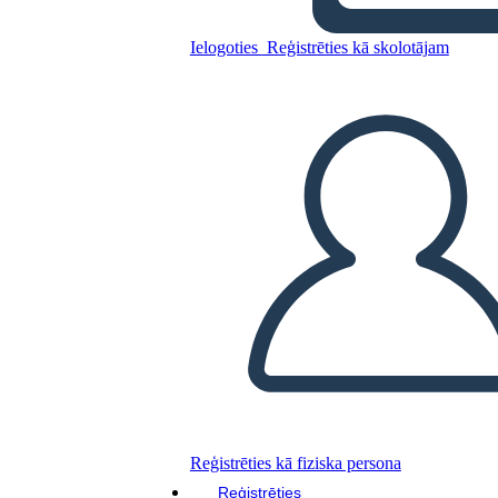
דיאגרמה מגרש אלף שמשות
זוהרות
Ielogoties
Reģistrēties kā skolotājam
Kopējiet šo stāstu tabulu
IZVEIDOT STĀSTU SHĒMU
ATSKAŅOT SLAIDRĀDI
IZLASI MAN
Reģistrēties kā fiziska persona
Reģistrēties