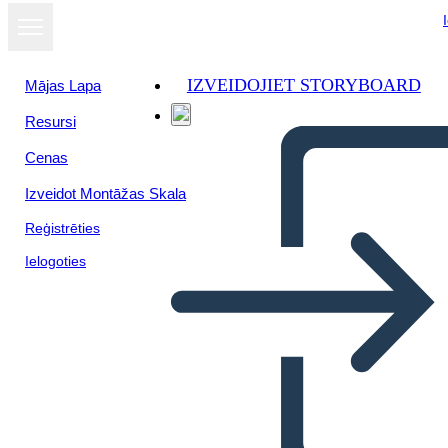
IZVEIDOJIET STORYBOARD
Mājas Lapa
Resursi
Cenas
Izveidot Montāžas Skala
Reģistrēties
Ielogoties