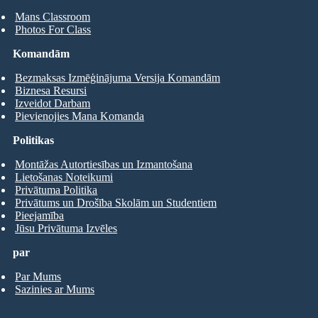
Mans Classroom
Photos For Class
Komandām
Bezmaksas Izmēģinājuma Versija Komandām
Biznesa Resursi
Izveidot Darbam
Pievienojies Mana Komanda
Politikas
Montāžas Autortiesības un Izmantošana
Lietošanas Noteikumi
Privātuma Politika
Privātums un Drošība Skolām un Studentiem
Pieejamība
Jūsu Privātuma Izvēles
par
Par Mums
Sazinies ar Mums