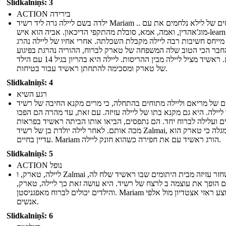
Slidkalniņš: 3
ACTION בירידה
ילדה בשם ליילה גרה ליד רשיד Mariam .. האחים של לילא נלחמים את עם
מוג'אהדין, ואמה, אמא, סובלת מהתקפי הדיכאון. אביה הוא איש-learning
מייחס חשיבות רבה ליילה מקבלת השכלתה. אחרי אחיו של ליילה נהרג
חבר הכי הטוב שלה המשפחה של טארק לברוח, ההוריה נהרגת בפיגוע
ביתם. ראשיד מציל ליילה מבין ההריסות. ליילה היא בהריון בגיל 14 עם הילד
של טארק ומסכימה להתחתן ראשיד עבור בטיחות.
Slidkalniņš: 4
רגע השיא
ם של מריאם וליילה מתוחים בהתחלה, כי מרים מקנא החיבה של רשיד
ליילה. היא גם מקנא בתו של ליילה עזיזה. עם זאת, עד מהרה הם הפכו
ם ועלילה לברוח יחד. הם נתפסים, הביאו אותו הביתה ראשיד בפראות
מכה אותם. לאחר לילה יולדת בן של רשיד Zalmai, היא מגלה כי טארק הוא
עדיין בחיים. Mariam הורג ראשיד עם את חפירה כשהוא חונק ליילה.
Slidkalniņš: 5
ACTION נופל
ליילה, טארק, ו Zalmai לשחזר עזיזה מבית היתומים שבו ראשיד שלח לה,
ם הופך את עוצמה ב לרצח של רשיד. היא עושה זאת כך ליילה, טארק,
והילדים יכולים לברוח מאפגניסטן. Mariam מבוצע ראזי אצטדיון מול אלפי
אנשים.
Slidkalniņš: 6