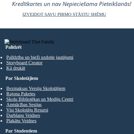
Kredītkartes un nav Nepieciešama Pieteikšanās!
IZVEIDOT SAVU PIRMO STĀSTU SHĒMU
Palīdzēt
Palīdzība un bieži uzdotie jautājumi
Storyboard Creator
Kā drukāt
Par Skolotājiem
Bezmaksas Versija Skolotājiem
Rajona Paketes
Skolu Bibliotēkas un Mediju Centri
Apmācības Sesijas
Visi Skolotāju Resursi
Darblapu Veidnes
Plakātu Veidnes
Par Studentiem