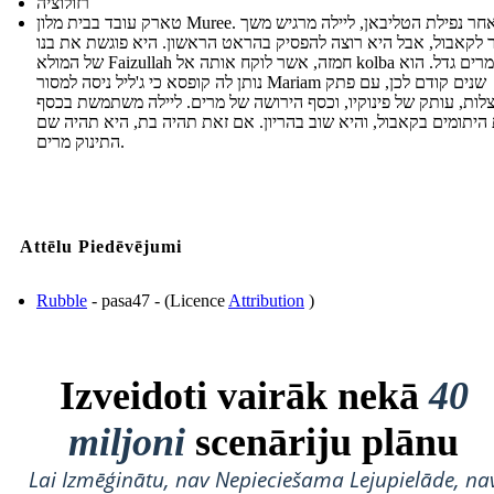
רזולוציה
טארק עובד בבית מלון Muree. לאחר נפילת הטליבאן, ליילה מרגיש משך
ר לקאבול, אבל היא רוצה להפסיק בהראט הראשון. היא פוגשת את בנו
של המולא Faizullah חמזה, אשר לוקח אותה אל kolba שבו מרים גדל. הוא
נותן לה קופסא כי ג'ליל ניסה למסור Mariam שנים קודם לכן, עם פתק
לות, עותק של פינוקיו, וכסף הירושה של מרים. ליילה משתמשת בכסף
 היתומים בקאבול, והיא שוב בהריון. אם זאת תהיה בת, היא תהיה שם
התינוק מרים.
Attēlu Piedēvējumi
Rubble
- pasa47 - (Licence
Attribution
)
Izveidoti vairāk nekā
40
miljoni
scenāriju plānu
Lai Izmēģinātu, nav Nepieciešama Lejupielāde, na