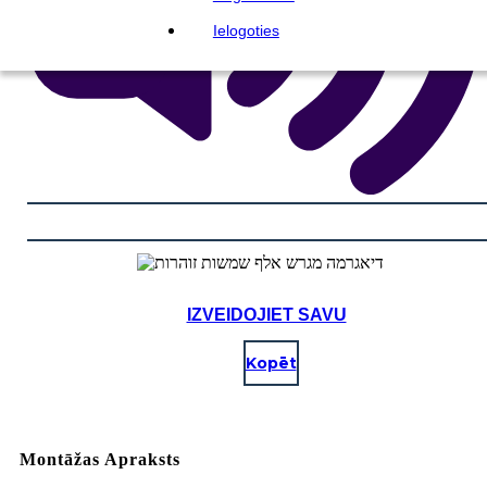
Ielogoties
IZVEIDOJIET SAVU
Kopēt
Montāžas Apraksts