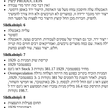
קיצוץ PRODUCTION
אין דבר כזה יותר מדי עבודה!
האבטלה עלה וחיסכון נמחו מעל פני האדמה, הייצור ירד באופן דרמטי.
ייצור יתר מוגבר ירידה זו, כמוצרים לא הנרכשים ולא היה צורך להמשיך
להפיק. חברות מכן החל קיצוץ הייצור כדי לפצות על הפער הזה.
Slidkalniņš: 6
עלייה באבטלה
פוטר!!
 ייצור ירד, וכך גם הצורך של עסקים לעבודות. חתכים נעשו, והאבטלה
לה מאוד. עם כמה מוצרים נרכשים, ואמריקאים רבים חווים כוח קנייה
חלש, ייצור נעצר, עוד לפגוע במשק.
Slidkalniņš: 7
קריסת שוק המניות ב- 1929
בספטמבר 1929
דאו ג'ונס Stock 3 מחיר בספטמבר, 1929 381.17 נקודות
Overspeculation במחירי המניות הוכיח בקרוב כפוגע מה הייתה הצלחה גדולה
בשוק. לאחר השגת כל הזמנים של 381 נקודות ב -3 בספטמבר, 1929,
הממוצע דאו ג 'ונס החל לרדת. לבסוף, ב -29 באוקטובר, או חמישי השחור,
השוק התרסק כמו 16.4 מיליון מניות נמכרו ואת הממוצע דאו ג'ונס ירד ל
198.7 נקודות.
Slidkalniņš: 8
תחום פעילות התנפצות
באוקטובר 1929