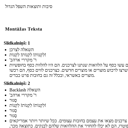
סיבות ותוצאות השפל הגדול
Montāžas Teksta
Slidkalniņš: 1
השאלה לצרכן
לִקְנוֹת! לִקְנוֹת! לִקְנוֹת!
'ר' מקררי ארהב
 עשו כסף על הלוואות שנתנו לצרכנים. הם היו להלוות כסף בחופשיות
רצו לרכוש מוצרים או מוצרים חדשים. כצרכנים לווים כסף, הם רכשו
מוצרים באשראי, ובכלל זה גם בחובות פרט כבדים.
Slidkalniņš: 2
Backlash השאלה
'ר' מקררי ארהב
סָגוּר
לִקְנוֹת! לִקְנוֹת! לִקְנוֹת!
סָגוּר
סָגוּר
 צרכנים מצאו את עצמם בחובות עצומים. ככל שיותר ויותר אמריקאים
וטרו, הם לא יכלו להחזיר את ההלוואות שלהם לבנקים. כתוצאה מכך,