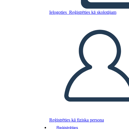
סיבות ותוצאות של השפל הגדול
Ielogoties
Reģistrēties kā skolotājam
Kopējiet šo stāstu tabulu
IZVEIDOT STĀSTU SHĒMU
ATSKAŅOT SLAIDRĀDI
IZLASI MAN
Reģistrēties kā fiziska persona
Reģistrēties