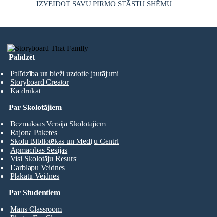
IZVEIDOT SAVU PIRMO STĀSTU SHĒMU
Palīdzēt
Palīdzība un bieži uzdotie jautājumi
Storyboard Creator
Kā drukāt
Par Skolotājiem
Bezmaksas Versija Skolotājiem
Rajona Paketes
Skolu Bibliotēkas un Mediju Centri
Apmācības Sesijas
Visi Skolotāju Resursi
Darblapu Veidnes
Plakātu Veidnes
Par Studentiem
Mans Classroom