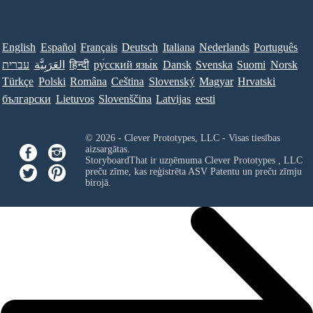
English
Español
Français
Deutsch
Italiana
Nederlands
Português
Norsk
Suomi
Svenska
Dansk
ру́сский язы́к
हिन्दी
العَرَبِيَّة
עברית
Türkçe
Polski
Româna
Ceština
Slovenský
Magyar
Hrvatski
български
Lietuvos
Slovenščina
Latvijas
eesti
© 2026 - Clever Prototypes, LLC - Visas tiesības
aizsargātas.
StoryboardThat ir uzņēmuma
Clever Prototypes , LLC
preču zīme, kas reģistrēta ASV Patentu un preču zīmju
birojā.