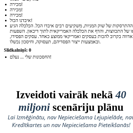
מכירה!
מכירה!
מכירה!
איבדנו הכול!
התרסקות של שוק המניות, משקיעים רבים איבדו הכל. הכלכלה הגיע
ו של התכווצות, והדף את הכלכלה האמריקאית לתוך דיכאון. השפעות
דווה בקרוב להכות בעסקים ואמריקאי ממוצע כאחד. עסקים הפסידו,
ובאמצעות ייצור הפסדיהם, תעסוקה, וחיסכון נכשלו.
Slidkalniņš: 0
החסכונות שלי ... נעלם!
Izveidoti vairāk nekā
40
miljoni
scenāriju plānu
Lai Izmēģinātu, nav Nepieciešama Lejupielāde, na
Kredītkartes un nav Nepieciešama Pieteikšanās!