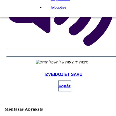
Ielogoties
IZVEIDOJIET SAVU
Kopēt
Montāžas Apraksts