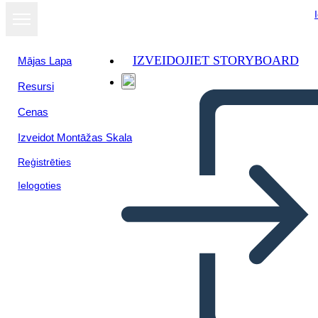
IZVEIDOJIET STORYBOARD
Mājas Lapa
Resursi
Cenas
Izveidot Montāžas Skala
Reģistrēties
Ielogoties