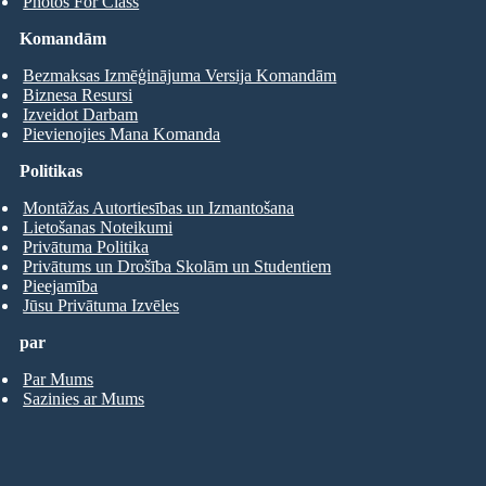
Photos For Class
Komandām
Bezmaksas Izmēģinājuma Versija Komandām
Biznesa Resursi
Izveidot Darbam
Pievienojies Mana Komanda
Politikas
Montāžas Autortiesības un Izmantošana
Lietošanas Noteikumi
Privātuma Politika
Privātums un Drošība Skolām un Studentiem
Pieejamība
Jūsu Privātuma Izvēles
par
Par Mums
Sazinies ar Mums