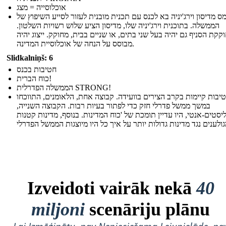
אוכלוסייה = מצג
ימס מדיסון וירג'יניה בא לכנס עם תכנית מובנית לעזור לסייע השיפוץ של
הממשלה. בתוכנית וירג'יניה שלו, מדיסון הציע שלוש רשויות השלטון.
קקת הסניף גם יהיה בעל שני בתים, או שניים בבית, מחוקק. ייצוג יהיה
מבוסס על הנחה של אוכלוסיית המדינה.
Slidkalniņš: 6
חטיבות בכנס
כוח הברית!
הממשלה הפדרלית STRONG!
יבות קיימות בקרב הצירים בוועידה. קבוצה אחת, הלאומנים, התווכחו
במשך ממשל פדרלי חזק כדי לפתור בעיות רבות. הקבוצה השנייה,
סטים-אנטי, היו עדיין תומכת של 'כוח המדינות. בנוסף, מדינות קטנות
Izveidoti vairāk nekā
40
miljoni
scenāriju plānu