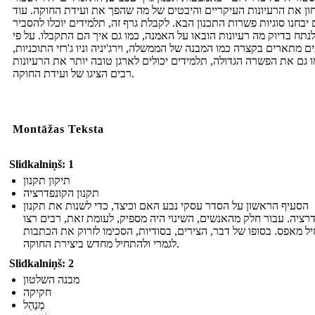
ון את הרעיונות העיקריים והיבטים של מה שהפך את ועידת החוקה. עוד
יבחנו סוגיות פשרות התכנון הבא. לקבלת גרף זה, תלמידים יוכלו להסביר
לנתח בדיוק מה רעיונות הובאו על האמנה, כמו גם איך הם התקבלו. על פי
ם מתארים בקצרה כמו המבנה של הממשלה, וירג'יניה וניו ג'רזי התוכניות,
 גם את הפשרה הגדולה, תלמידים יכולים לארגן טובה יותר את הרעיונות
רבים הציגו של ועידת החוקה.
Montāžas Teksta
Slidkalniņš: 1
תיקון תקנון
תקנון הקונפדרציה
הסעיף הראשון על הסדר עסקי נבע האם וכיצד, כדי לשנות את תקנון
רציה. עבור חלק מהאנשים, השינוי היה מספיק, לעומת זאת, רבים רצו
ל מאפס. בסופו של דבר, הצירים, בסודיות, הסכימו לזרוק את הכתבות
לגמרי ולהתחיל מחדש ביצירת החוקה.
Slidkalniņš: 2
מבנה השלטון
חקיקה
מְנַהֵל