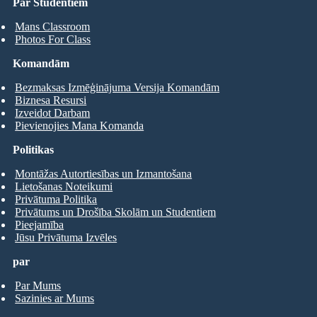
Par Studentiem
Mans Classroom
Photos For Class
Komandām
Bezmaksas Izmēģinājuma Versija Komandām
Biznesa Resursi
Izveidot Darbam
Pievienojies Mana Komanda
Politikas
Montāžas Autortiesības un Izmantošana
Lietošanas Noteikumi
Privātuma Politika
Privātums un Drošība Skolām un Studentiem
Pieejamība
Jūsu Privātuma Izvēles
par
Par Mums
Sazinies ar Mums