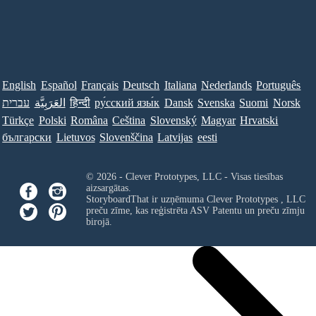
English
Español
Français
Deutsch
Italiana
Nederlands
Português
Norsk
Suomi
Svenska
Dansk
ру́сский язы́к
हिन्दी
العَرَبِيَّة
עברית
Türkçe
Polski
Româna
Ceština
Slovenský
Magyar
Hrvatski
български
Lietuvos
Slovenščina
Latvijas
eesti
© 2026 - Clever Prototypes, LLC - Visas tiesības
aizsargātas.
StoryboardThat ir uzņēmuma
Clever Prototypes , LLC
preču zīme, kas reģistrēta ASV Patentu un preču zīmju
birojā.