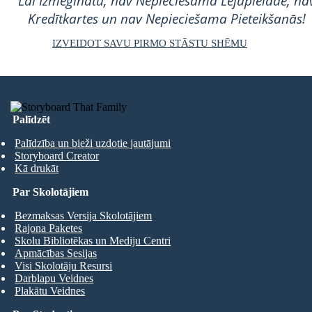
Lai Izmēģinātu, nav Nepieciešama Lejupielāde, na
Kredītkartes un nav Nepieciešama Pieteikšanās!
IZVEIDOT SAVU PIRMO STĀSTU SHĒMU
Palīdzēt
Palīdzība un bieži uzdotie jautājumi
Storyboard Creator
Kā drukāt
Par Skolotājiem
Bezmaksas Versija Skolotājiem
Rajona Paketes
Skolu Bibliotēkas un Mediju Centri
Apmācības Sesijas
Visi Skolotāju Resursi
Darblapu Veidnes
Plakātu Veidnes