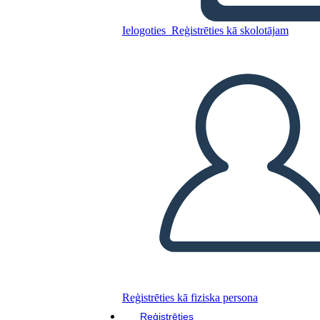
פדרליזם - ועידת החוקה
Ielogoties
Reģistrēties kā skolotājam
Kopējiet šo stāstu tabulu
IZVEIDOT STĀSTU SHĒMU
ATSKAŅOT SLAIDRĀDI
IZLASI MAN
Reģistrēties kā fiziska persona
Reģistrēties