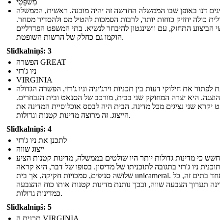
מִשׁפָּטִי
גים דנו באופן שבו הממשלה החדשה זה יהיה מובנה. ראשית, הממשלה
ית כולה יחזיק כוחות יותר, לרבות הסמכות להטיל מס ולהסדיר מסחר.
 הביצוע התחזק, עם וושינגטון להיבחר לנשיא. בתי המשפט הפדרליים
הוקמו גם כחלק של הרשות השופטת.
Slidkalniņš: 3
הפשרה GREAT
ניו ג'רזי
VIRGINIA
 לפתור את חילוקי דעות בין תכניות וירג'יניה וניו ג'רזי, הפשרה הגדולה
הוצגה. היא יצרה המחוקק שני בבית, מורכב של הסנאט ובית הנבחרים.
 יקרא שני נציגים מכל מדינה. הבית היה לבסס אוכלוסיית המדינה את
הייצוג. זה מרוצה מדינות קטנות וגדולות.
Slidkalniņš: 4
לתכנן את ניו ג'רזי
ייצוג שווה
שש כי מדינות גדולות יותר היו שולטים בממשלה, מדינות קטנות הציע
וכנית ניו ג'רזי בתגובה לתוכניתו של מדיסון. בסופו של דבר, היא קראה
שלושה סניפים, סמכויות חקיקה, אך בית unicameral. באחד בתים זה, כל
נה תערוך הצבעה שווה, ובכך נותנת מדינות קטנות אותו כוח ההצבעה
כמדינות גדולות.
Slidkalniņš: 5
תכנית ה VIRGINIA