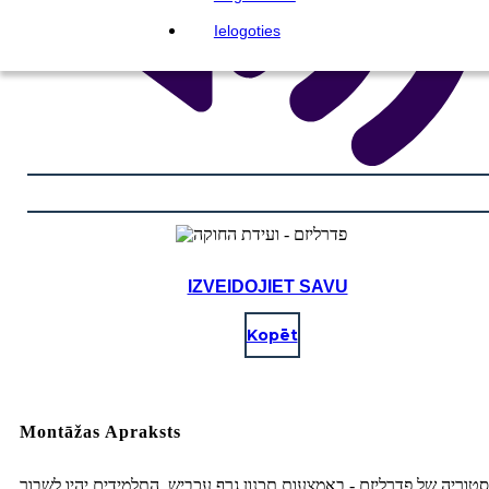
Ielogoties
IZVEIDOJIET SAVU
Kopēt
Montāžas Apraksts
טוריה של פדרליזם - באמצעות תכנון גרף עכביש, התלמידים יהיו לשבור