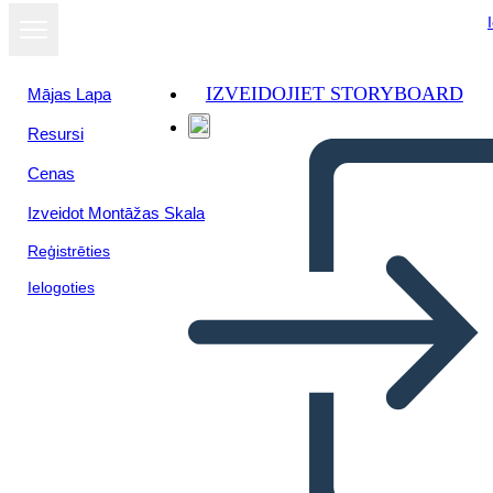
IZVEIDOJIET STORYBOARD
Mājas Lapa
Resursi
Cenas
Izveidot Montāžas Skala
Reģistrēties
Ielogoties