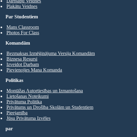
Darblapu Veidnes
Plakātu Veidnes
Par Studentiem
Mans Classroom
Photos For Class
Komandām
Bezmaksas Izmēģinājuma Versija Komandām
Biznesa Resursi
Izveidot Darbam
Pievienojies Mana Komanda
Politikas
Montāžas Autortiesības un Izmantošana
Lietošanas Noteikumi
Privātuma Politika
Privātums un Drošība Skolām un Studentiem
Pieejamība
Jūsu Privātuma Izvēles
par