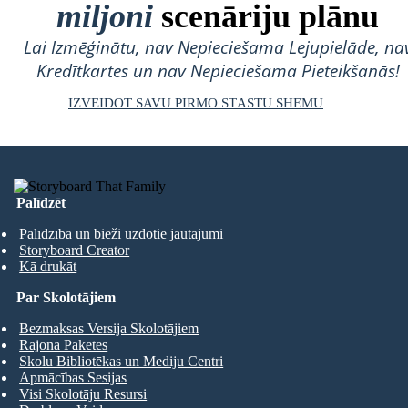
miljoni
scenāriju plānu
Lai Izmēģinātu, nav Nepieciešama Lejupielāde, na
Kredītkartes un nav Nepieciešama Pieteikšanās!
IZVEIDOT SAVU PIRMO STĀSTU SHĒMU
Palīdzēt
Palīdzība un bieži uzdotie jautājumi
Storyboard Creator
Kā drukāt
Par Skolotājiem
Bezmaksas Versija Skolotājiem
Rajona Paketes
Skolu Bibliotēkas un Mediju Centri
Apmācības Sesijas
Visi Skolotāju Resursi