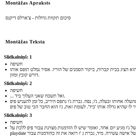
Montāžas Apraksts
סיכום תקוות גדולות - צ'ארלס דיקנס
Montāžas Teksta
Slidkalniņš: 1
חשיפה
הוא הציג בבית קברות, ביקור הסמנים של הוריו. אסיר נמלט תופס אותו
דורש קובץ ומזון.
Slidkalniņš: 2
חשיפה
... ואל תשכח שאני העלוך ביד.
העלה אחותו ובעלה, ג'ו, נפח. גברת ג'ו נתפס היריב, כל זמן להעניש פיפ
Slidkalniņš: 3
חשיפה
של ג'ו מגיע יום אחד, ואומר שיש לו הזדמנות מצוינת עבור פיפ ללכת על
playdate בבית של אישה עשירה. מיד, גברת ג 'ו רואה את זה כהזדמנות עבור