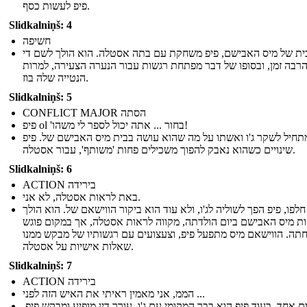
פיפ לעשות כסף.
Slidkalniņš: 4
חשיפה
ית של מיס האבישם, פיפ משחקת עם בתה אסטלה. הוא הולך לשם די
רבה זמן, ובסופו של דבר מפתחת רגשות עבור הנערה הצעירה, למרות
הנטייה שלה בוז.
Slidkalniņš: 5
CONFLICT MAJOR הסתה
פיפ ol 'בחור ... אתה יכול לספר לי משהו!
תחיל לשקר ג'ו ואשתו על מה שהוא עושה בבית מיס האבישם של. פיפ
שינויים כשהוא נאבק להפוך משכילים פחות 'משותף', עבור אסטלה.
Slidkalniņš: 6
ACTION בירידה
באת לראות אסטלה, לא אני.
לפו, פיפ הפך לשוליה לג'ו, ולא עוד הוא ביקור הווישאם של. הוא הולך
ת מיס האבישם ביום הולדתה, מקווה לראות אסטלה, אך במקום פוגש
ה. הווישאם מיס מתפעל פיפ, וצעצועים עם רגשותיו של מבקש ממנו
שאלות אישיות על אסטלה.
Slidkalniņš: 7
ACTION בירידה
הממ, אני מאמין ראיתי את האיש הזה לפני ...
ום אחד, בעוד פיפ הוא בבר המקומי עם ג'ו, עורך דין מופיע ומבקש פיפ.