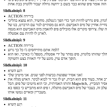
Slidkalniņš: 8
ACTION בירידה
נדון, פיפ נדרש להיות חנך כדי הפך ג'נטלמן. מחשיד, הוא נמצא בהליכי
חיית אחיין של מיס האבישם. הוא גם מסתיים לגור עם הרברט, בנו של
 שלו. צירופי מקרים אלו מובילים פיפ להאמין מיס האבישם הוא מנסה
לארגן לו להיות עם אסטלה.
Slidkalniņš: 9
ACTION בירידה
למה אתם מתייחסים ג'ו כל כך גרוע?
לך שהותו בלונדון, פיפ נסתר על ידי אסטלה, מטפל ג'ו כאיכר, ואז הוא
הופך אדם עוין, מונע על ידי תאוות בצע ותשוקה.
Slidkalniņš: 10
רגע השיא
אני אסיר שפגשת בביצות לפני שנים. אני מיטיב שלך!
רב אחד, בעוד פיפ הוא הבית, יש לו גבר זר לבוא לבקר. האיש מגלה את
זהותו האמיתית, וכי הוא מיטיבו של פיפ; הבל Magwitch, והאסיר המבייץ.
לב זה, בעבר של מיס האבישם מתגלה, ו פיפ הוא מתבייש כי כספו בא
מעבריין ומאיים נטשו אותו.
Slidkalniņš: 11
רגע השיא