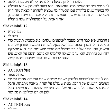
הזהרתי אותך, פיפ! היא גרמה לי לא מסוגלת לאהוב.
לך סטיס בית להתעמת מיס. הווישאם. הוא כועס להאמין שהיא הובילה
יו במשך שנים בלהיות עם אסטלה מי שמצא לאחרונה לצאת מזה היא
נשא לגבר אחר. ברגע שיש, האסטלה תתחיל קטטה עם מיס האבישם,
ואת האמת על המניפולציה שלה מתגלה.
Slidkalniņš: 12
רגע השיא
סלח לי
 הרברט פיפ כבר חיים מעבר לאמצעים שלהם. פיפ ממציא תוכנית כדי
ו, אבל הוא יצטרך סכום נכבד של כסף. למרות המפגש האחרון שלו עם
בישם, הוא הולך אליה כדי להציל את חברו מפשיטת רגל. הוא מתמקח
חתו על עזרתה. הוא עוזב, שמלה של מיס האבישם תופס על האש. פיפ
מנסה לכבות אותו, עוזב שניהם נפצעו קשה.
Slidkalniņš: 13
ACTION נופל
אתה עצור.
סה לעזור הבל לברוח בלונדון כשהם מבינים שהם עוקבים אחריו על ידי
ויבים הישנים של ההבל. בעת שנמלט על הנהר, מאבק מתפתח, והבל
 נפצע אנושות. על ערש דווי של הבל, פיפ יש התגלות. הוא משקר הבל
ולכן האדם יכול למות מאושר.
Slidkalniņš: 14
ACTION נופל
אוי לא...