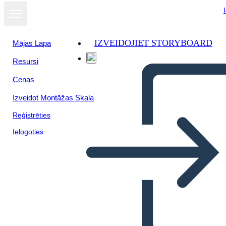
IZVEIDOJIET STORYBOARD
Mājas Lapa
Resursi
Cenas
Izveidot Montāžas Skala
Reģistrēties
Ielogoties