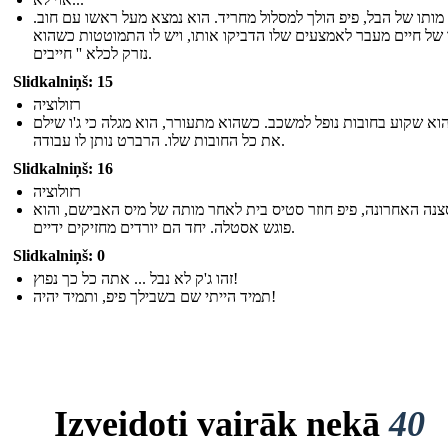
מותו של הבל, פיפ הולך למסלול מחריד. הוא נמצא מעל ראשו עם חוב.
 של חיים מעבר לאמצעים שלו הדביקו אותו, ויש לו התמוטטות כשהוא
נזרק לכלא '' חייבים.
Slidkalniņš: 15
רזולוציה
הוא שקוע בחובות נופל למשכב. כשהוא מתעורר, הוא מגלה כי ג'ו שילם
את כל החובות שלו. הרברט נותן לו עבודה.
Slidkalniņš: 16
רזולוציה
נה האחרונה, פיפ חוזר סטיס בית לאחר מותה של מיס האבישם, והוא
פוגש אסטלה. יחד הם יורדים מחזיקים ידיים.
Slidkalniņš: 0
זהו ג'ק לא נבל ... אתה כל כך נפוץ!
תמיד הייתי שם בשבילך פיפ, ותמיד יהיה!
Izveidoti vairāk nekā
40