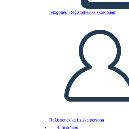
Ielogoties
Reģistrēties kā skolotājam
סיכום תקוות גדולות
Kopējiet šo stāstu tabulu
IZVEIDOT STĀSTU SHĒMU
ATSKAŅOT SLAIDRĀDI
IZLASI MAN
Reģistrēties kā fiziska persona
Reģistrēties