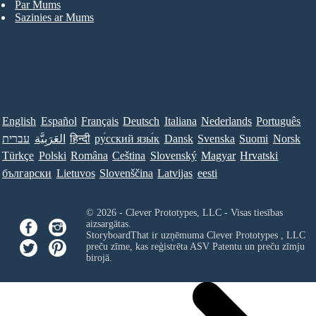
Par Mums
Sazinies ar Mums
English
Español
Français
Deutsch
Italiana
Nederlands
Português
Norsk
Suomi
Svenska
Dansk
ру́сский язы́к
हिन्दी
العَرَبِيَّة
עברית
Türkçe
Polski
Româna
Ceština
Slovenský
Magyar
Hrvatski
български
Lietuvos
Slovenščina
Latvijas
eesti
© 2026 - Clever Prototypes, LLC - Visas tiesības
aizsargātas.
StoryboardThat ir uzņēmuma
Clever Prototypes , LLC
preču zīme, kas reģistrēta ASV Patentu un preču zīmju
birojā.