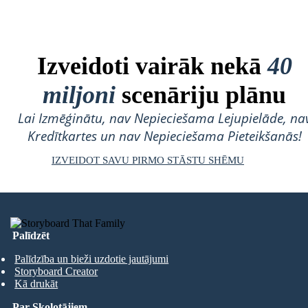
Izveidoti vairāk nekā
40
miljoni
scenāriju plānu
Lai Izmēģinātu, nav Nepieciešama Lejupielāde, na
Kredītkartes un nav Nepieciešama Pieteikšanās!
IZVEIDOT SAVU PIRMO STĀSTU SHĒMU
Palīdzēt
Palīdzība un bieži uzdotie jautājumi
Storyboard Creator
Kā drukāt
Par Skolotājiem