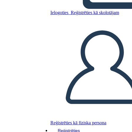
Ielogoties
Reģistrēties kā skolotājam
חורים - מפת תווים
Kopējiet šo stāstu tabulu
IZVEIDOT STĀSTU SHĒMU
ATSKAŅOT SLAIDRĀDI
IZLASI MAN
Reģistrēties kā fiziska persona
Reģistrēties