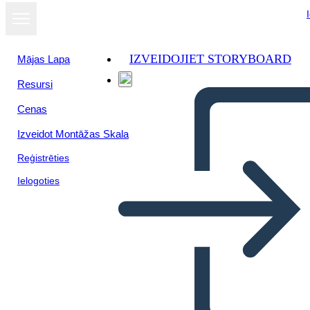
IZVEIDOJIET STORYBOARD
Mājas Lapa
Resursi
Cenas
Izveidot Montāžas Skala
Reģistrēties
Ielogoties