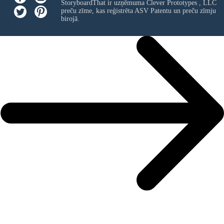
StoryboardThat ir uzņēmuma
Clever Prototypes , LLC
preču zīme, kas reģistrēta ASV Patentu un preču zīmju
birojā.