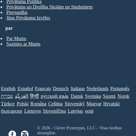
Privātuma Politika
Privātums un Drošība Skolām un Studentiem
Pieejamība
Jūsu Privātuma Izvēles
par
Par Mums
Sazinies ar Mums
English
Español
Français
Deutsch
Italiana
Nederlands
Português
עברית
العَرَبِيَّة
हिन्दी
ру́сский язы́к
Dansk
Svenska
Suomi
Norsk
Türkçe
Polski
Româna
Ceština
Slovenský
Magyar
Hrvatski
български
Lietuvos
Slovenščina
Latvijas
eesti
© 2026 - Clever Prototypes, LLC - Visas tiesības
aizsargātas.