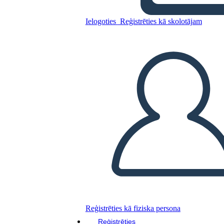
הקיר הצהוב"
Ielogoties
Reģistrēties kā skolotājam
Kopējiet šo stāstu tabulu
IZVEIDOT STĀSTU SHĒMU
ATSKAŅOT SLAIDRĀDI
IZLASI MAN
Reģistrēties kā fiziska persona
Reģistrēties