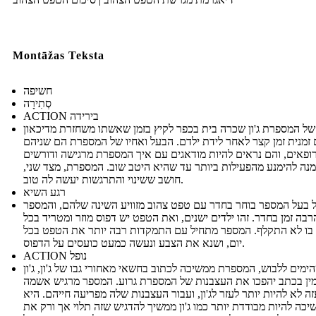
Montāžas Teksta
חשיפה
סְתִירָה
ACTION בירידה
ל המספרת ג'ון שכרה בית בכפר לקיץ בזמן שאשתו משחזרת מדיכאון
זמנית זמן קצר לאחר לידת ילדם. הבעל ואחיו של המספרת הם שניהם
ופאים, והם נראים להיות מודאגים עם איך המספרת מרגישה ודורשים
נה להימנע מהפעילות ביותר עד שהיא היטב שוב. המספרת, מצד שני,
חושב ששינוי והתרגשות יעשה לה טוב.
רגע השיא
 בעל המספר בוחר בחדר עם טפט צהוב מזוויע השינה שלהם, והמספר
בה זמן בחדר. זהו ילדים ישנים, ואת הטפט יש דפוס מוזר ומטריד בכל
בו לא התקלף. המספר מתחיל עם התמקדות רבה יותר את הטפט בכל
יום, ושנא את הצבע ונעשה כמעט כועסים על הדפוס.
ACTION נופל
ימים ללבוש, המספרת ממשיכה לכתוב בחשאי מאחורי גבו של ג'ון, ג'ון
ין בכתב יהפכו את העצבנות של המספרת גרוע. המספר מרגיש אשמה
זה לא להיות יותר לעזר לג'ון, ועבור העצבנות שלה מפריעה חייהם. היא
יכה להיות מבודדת יותר כמו ג'ון ממשיך להדגיש שזה תלוי אך ורק את