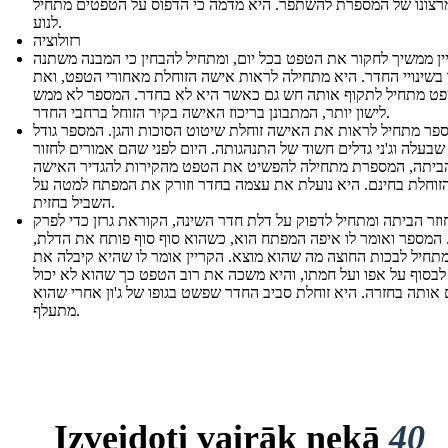
רצונו של המספרת להשתפר. היא מדמה כי הדפוס על הטפטים מתחיל
לנוע.
רזולוציה
ין ממשיך לחקור את הטפט בכל יום, ומתחיל להבחין כי המבנה משתנה
בשינויי החדר. היא מתחילה לראות אישה הזוחלת מאחורי הטפט, ואת
ט מתחיל לתקוף אותה חש גם כאשר היא לא בחדר. המספר לא ממש
לישון יותר, המתבונן בריכוז האישה בקיר הזוחל ברחבי החדר.
פר מתחיל לראות את האישה זוחלת שיטוט הסוכות והגן. המספר גודל
שבעלה וג'ני גדלים חשוד של התנהגותה. היום לפני שהם אמורים לחזור
ביתה, המספרת מתחילה להפשיט את הטפט מהקירות להגדיר האישה
זוחלת בחינם. היא נועלת את עצמה בחדר וזורק את המפתח למטה על
השביל בחזית.
 חוזר הביתה ומתחיל לדפוק על דלת חדר השינה, הקוראת גרזן כדי לפרק
 המספר ואומר לו איפה המפתח הוא, כשהוא סוף סוף פותח את הדלת,
תחיל לבכות החוצה מה שהוא מוצא. הקריין אומר לו שהיא קיבלה את
בסוף על אפו ועל חמתו, והיא משכה את רוב הטפט כך שהוא לא יכול
אותה בחזרה. היא זוחלת סביב החדר שפשט בגופו של ג'ון אחרי שהוא
מתעלף.
Izveidoti vairāk nekā
40