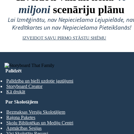
miljoni
scenāriju plānu
Lai Izmēģinātu, nav Nepieciešama Lejupielāde, na
Kredītkartes un nav Nepieciešama Pieteikšanās!
IZVEIDOT SAVU PIRMO STĀSTU SHĒMU
Palīdzēt
Palīdzība un bieži uzdotie jautājumi
Storyboard Creator
Kā drukāt
Par Skolotājiem
Bezmaksas Versija Skolotājiem
Rajona Paketes
Skolu Bibliotēkas un Mediju Centri
Apmācības Sesijas
Visi Skolotāju Resursi