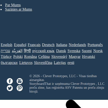
Par Mums
Sazinies ar Mums
English
Español
Français
Deutsch
Italiana
Nederlands
Português
Norsk
Suomi
Svenska
Dansk
ру́сский язы́к
हिन्दी
العَرَبِيَّة
עברית
Türkçe
Polski
Româna
Ceština
Slovenský
Magyar
Hrvatski
български
Lietuvos
Slovenščina
Latvijas
eesti
© 2026 - Clever Prototypes, LLC - Visas tiesības
aizsargātas.
StoryboardThat ir uzņēmuma
Clever Prototypes , LLC
preču zīme, kas reģistrēta ASV Patentu un preču zīmju
birojā.