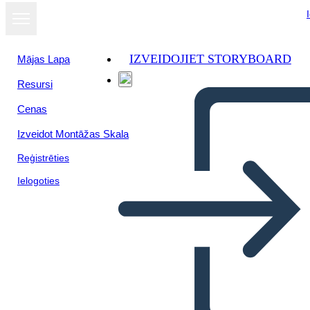
IZVEIDOJIET STORYBOARD
Mājas Lapa
Resursi
Cenas
Izveidot Montāžas Skala
Reģistrēties
Ielogoties
מגרש תרשים עבור "The-נייר