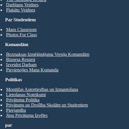
Darblapu Veidnes
Plakātu Veidnes
Par Studentiem
Mans Classroom
Photos For Class
Komandām
Bezmaksas Izmēģinājuma Versija Komandām
Biznesa Resursi
Izveidot Darbam
Pievienojies Mana Komanda
Politikas
Montāžas Autortiesības un Izmantošana
Lietošanas Noteikumi
Privātuma Politika
Privātums un Drošība Skolām un Studentiem
Pieejamība
Jūsu Privātuma Izvēles
par