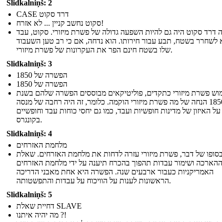
Slidkalniņš: 2
CASE דרד סקוט
סקוט נחשב קניין ... לא אזרח!
 דרד סקוט היה גם להיות השפעה גדולה של פשרת מיזורי. סקוט, עבד
לשחרר בשטח, תבע עבור חירותו. הוא נדחה, אם כי רב טען השעבוד
שלו בשטח חינם הפר את העקרונות של פשרת מיזורי.
Slidkalniņš: 3
הפשרה של 1850
הפשרה של 1850
וש פשרת מיזורי כתקדים, פוליטיקאים מבוססים הפשרה שלהם בשנת
1850 הנחה של מה פשרת מיזורי הוקמה. כלומר, זה היה רחבה של מנסה
ל האיזון של מדינות חופשיות ועבד, כמו גם יחסי כוחות עבד וחופשיים
בקונגרס.
Slidkalniņš: 4
מלחמת האזרחים
סופו של דבר, פשרת מיזורי עזרה לדחות את מלחמת האזרחים. שאלת
הארכה ושימור עבדות תהפוך בהכרח תיענה על ידי מלחמת האזרחים
האמריקניות כעבור ארבעים שנה. הפשרה היא אחת מאבני הדריכה
הראשונות לענות על הוויכוח על עבדות והתפשטותה.
Slidkalniņš: 5
דחיית שאלת SLAVE
מה יהיה איתנו ?!