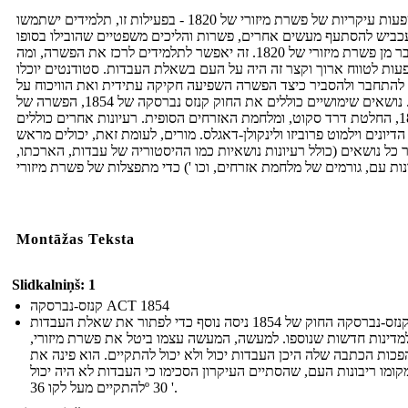
השפעות עיקריות של פשרת מיזורי של 1820 - בפעילות זו, תלמידים ישתמשו
כביש להסתעף מעשים אחרים, פשרות והליכים משפטיים שהובילו בסופו
של דבר מן פשרת מיזורי של 1820. זה יאפשר לתלמידים לרכז את הפשרה, ומה
ות לטווח ארוך וקצר זה היה על העם בשאלת העבדות. סטודנטים יוכלו
להתחבר ולהסביר כיצד הפשרה השפיעה חקיקה עתידית ואת הוויכוח על
עבדות. נושאים שימושיים כוללים את החוק קנזס נברסקה של 1854, הפשרה של
1850, החלטת דרד סקוט, ומלחמת האזרחים הסופית. רעיונות אחרים כוללים
דיונים וילמוט פרוביזו ולינקולן-דאגלס. מורים, לעומת זאת, יכולים מראש
 כל נושאים (כולל רעיונות נושאיות כמו ההיסטוריה של עבדות, הארכתו,
Montāžas Teksta
Slidkalniņš: 1
קנזס-נברסקה ACT 1854
קנזס-נברסקה החוק של 1854 ניסה נוסף כדי לפתור את שאלת העבדות
מדינות חדשות שנוספו. למעשה, המעשה עצמו ביטל את פשרת מיזורי,
כות הכתבה שלה היכן העבדות יכול ולא יכול להתקיים. הוא פינה את
קומו ריבונות העם, שהסתיים העיקרון הסכימו כי העבדות לא היה יכול
להתקיים מעל לקו 36º 30 '.