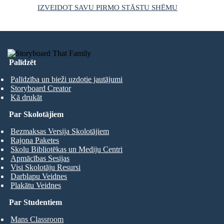
IZVEIDOT SAVU PIRMO STĀSTU SHĒMU
Palīdzēt
Palīdzība un bieži uzdotie jautājumi
Storyboard Creator
Kā drukāt
Par Skolotājiem
Bezmaksas Versija Skolotājiem
Rajona Paketes
Skolu Bibliotēkas un Mediju Centri
Apmācības Sesijas
Visi Skolotāju Resursi
Darblapu Veidnes
Plakātu Veidnes
Par Studentiem
Mans Classroom