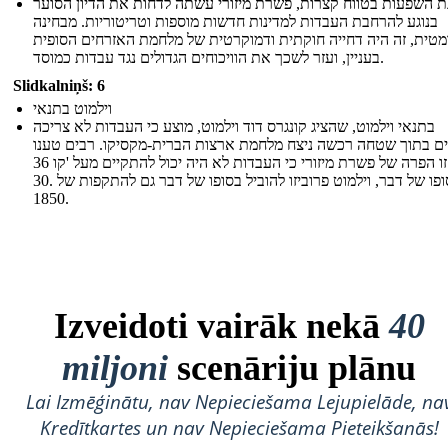
ת השפעות בטווח קצרות, פשרת מיזורי עשתה לדחות את הדיון הסוער
בנוגע להרחבת העבדות למדינות חדשות מוספות וטריטוריות. מבחינה
מטית, זה היה דחייה חוקתית ודמוקרטית של מלחמת האזרחים הסופית
בעניין, ועזר לשכך את הוויכוחים הגדולים נגד עבדות כמוסד.
Slidkalniņš: 6
וילמוט בתנאי
בתנאי וילמוט, שהציג קונגרס דוד וילמוט, מוצע כי העבדות לא צריכה
ם בתוך שטחה רכשה ניצח מלחמת ארצות הברית-מקסיקו. רבים טענו
כי זו הפרה של פשרת מיזורי כי העבדות לא היה יכול להתקיים מעל 'קו 36º
30. בסופו של דבר, וילמוט פרוביזו להוביל בסופו של דבר גם להתקפות של
1850.
Izveidoti vairāk nekā
40
miljoni
scenāriju plānu
Lai Izmēģinātu, nav Nepieciešama Lejupielāde, na
Kredītkartes un nav Nepieciešama Pieteikšanās!