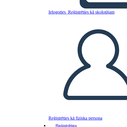
השפעות עיקריות
Ielogoties
Reģistrēties kā skolotājam
Kopējiet šo stāstu tabulu
IZVEIDOT STĀSTU SHĒMU
ATSKAŅOT SLAIDRĀDI
IZLASI MAN
Reģistrēties kā fiziska persona
Reģistrēties