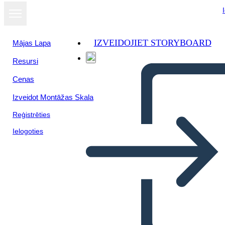
IZVEIDOJIET STORYBOARD
Mājas Lapa
Resursi
Cenas
Izveidot Montāžas Skala
Reģistrēties
Ielogoties
הפשרה מיזורי של 1820 -