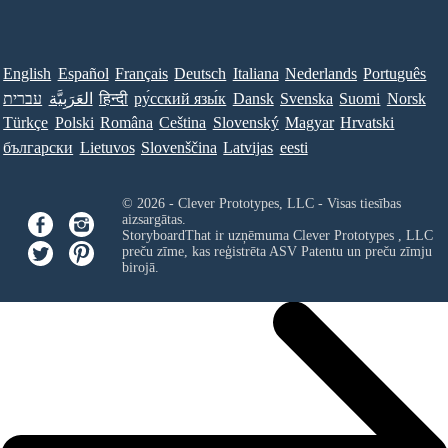
English
Español
Français
Deutsch
Italiana
Nederlands
Português
Norsk
Suomi
Svenska
Dansk
ру́сский язы́к
हिन्दी
العَرَبِيَّة
עברית
Türkçe
Polski
Româna
Ceština
Slovenský
Magyar
Hrvatski
български
Lietuvos
Slovenščina
Latvijas
eesti
© 2026 - Clever Prototypes, LLC - Visas tiesības
aizsargātas.
StoryboardThat ir uzņēmuma
Clever Prototypes , LLC
preču zīme, kas reģistrēta ASV Patentu un preču zīmju
birojā.