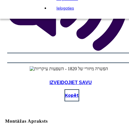
Ielogoties
IZVEIDOJIET SAVU
Kopēt
Montāžas Apraksts