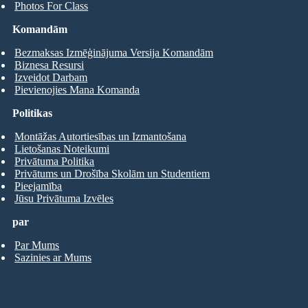
Photos For Class
Komandām
Bezmaksas Izmēģinājuma Versija Komandām
Biznesa Resursi
Izveidot Darbam
Pievienojies Mana Komanda
Politikas
Montāžas Autortiesības un Izmantošana
Lietošanas Noteikumi
Privātuma Politika
Privātums un Drošība Skolām un Studentiem
Pieejamība
Jūsu Privātuma Izvēles
par
Par Mums
Sazinies ar Mums