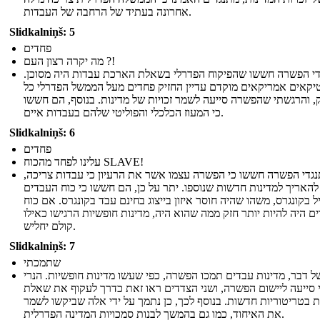
אחרונה בעתיד של הרחבה של העבדות.
Slidkalniņš: 5
פחדים
מה יקרה רצון העם ?!
י הפשרה חששו שהפיקוח הפדרלי בשאלת הארכת עבדות היה מסוכן.
טיקאים אמריקאים מוקדם עדיין החזיק פחדים מעל הממשל הפדרלי כל
, והרגשתי שהפשרה סייעה לשמר זכויות של מדינות. בנוסף, הם חששו
כי המעוז הכלכלי והפוליטי שלהם בעבדות איים.
Slidkalniņš: 6
פחדים
עלינו לפחד מהכוח SLAVE!
גדי הפשרה חששו כי הפשרה עצמו אשר את הרעיון כי עבדות צריכה,
 להאריך למדינות חדשות שנוספו. יתר על כן, הם חששו כי כוח העבדים
יל בקונגרס, משהו שהיה חוסר איזון בייצוג בחינם עבד בקונגרס. אם כוח
ם היה להיות יותר חזק ממה שהוא היה, מדינות חופשיות הרגישו כאילו
קולם יחליש.
Slidkalniņš: 7
שתמכתי
ל דבר, מדינות עבדים תמכו הפשרה, כפי שעשו מדינות חופשיות. הנרי
 סייעה ליישום הפשרה, ושני הצדדים ראו זאת כדרך לעקוף את שאלת
 בטריטוריות חדשות. בנוסף לכך, כן נתמך על ידי אלה שביקשו לשמר
את האיחוד, כמו גם בהמשך לבנות סמכויות המדינה הפדרלית.