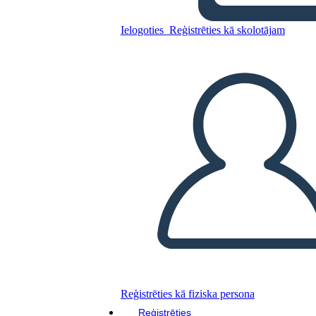
הפשרה מיזורי של 1820 - חסידי
Ielogoties
Reģistrēties kā skolotājam
ומתנגדי
Kopējiet šo stāstu tabulu
IZVEIDOT STĀSTU SHĒMU
ATSKAŅOT SLAIDRĀDI
IZLASI MAN
Reģistrēties kā fiziska persona
Reģistrēties