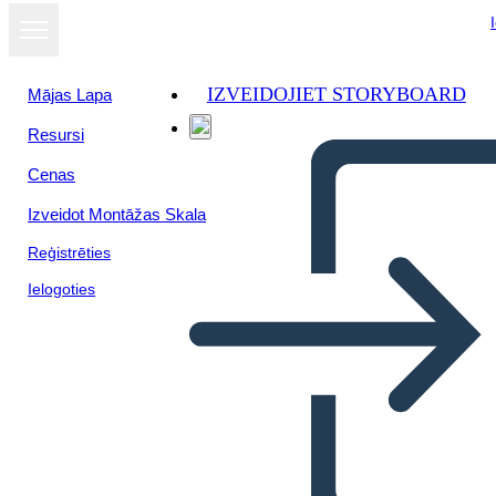
IZVEIDOJIET STORYBOARD
Mājas Lapa
Resursi
Cenas
Izveidot Montāžas Skala
Reģistrēties
Ielogoties