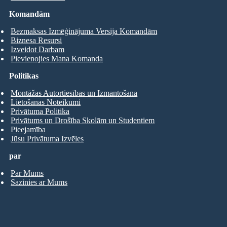
Komandām
Bezmaksas Izmēģinājuma Versija Komandām
Biznesa Resursi
Izveidot Darbam
Pievienojies Mana Komanda
Politikas
Montāžas Autortiesības un Izmantošana
Lietošanas Noteikumi
Privātuma Politika
Privātums un Drošība Skolām un Studentiem
Pieejamība
Jūsu Privātuma Izvēles
par
Par Mums
Sazinies ar Mums