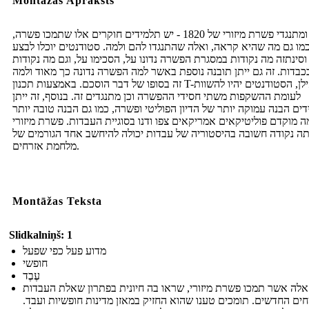
Montāžas Apraksts
חסידי ומתנגדי פשרת מיזורי של 1820 - יש תלמידים חוקרים אלו שתמכו פשרה,
מו גם מה שהיא קראה, ואלה שהתנגדו להם ולמה. סטודנטים יוכלו לבצע
וסינתזה מה נקודות במסגרת הפשרה נדונו על, הסכימו על, וגם מה נקודות
בכבדות. זה גם ייתן תובנה נוספת באשר למה הפשרה נדונה כך מאוד ולמה
זה בסופו של דבר הוסכם. באמצעות תכנון T-אילן, הסטודנטים יהיו להשוות
לעומת ההשקפות משתי חסידי ההפשרה וכן מתנגדים זה. בנוסף, זה ייתן
ים הבנה עמוקה יותר של הדיון הפוליטי ופשרה, כמו גם הבנה טובה יותר
 מוקדם פוליטיקאים אמריקאים צפו ודנו בסוגיית העבדות. פשרת מיזורי
תה נקודה חשובה בהיסטוריה של עבדות יכולה להיחשב אחד הגורמים של
מלחמת אזרחים.
Montāžas Teksta
Slidkalniņš: 1
מדוע פעל כפי שפעל
חופשי
עֶבֶד
אלה אשר תמכו פשרת מיזורי, שראו בה חיונית בפתרון שאלת העבדות
ם החדשים. תומכים טענו שהוא החזיק במאזן מדינות חופשיות ועבד.