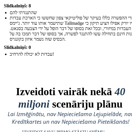
Slidkalniņš: 8
שהתנגדתי להם
די ההפשרה כללו בעיקר של פוליטיקאי צפון שחששו כי הארכת עבדות
שתישמר אותו עוד יותר. ג'יימס Tallmadge של ניו יורק אפילו הציע תיקון כי
העבדות במיזורי, ובכל זאת בסופו של דבר הופל על ידי הצבעה בסנאט.
נות חינם בתחילה עשו להתנגד לפשרה, אך בסופו של דבר תמכו בה על
הבסיס שזה נשמר איזון בקונגרס.
Slidkalniņš: 0
עבדות לא יכולה להרחיב!
Izveidoti vairāk nekā
40
miljoni
scenāriju plānu
Lai Izmēģinātu, nav Nepieciešama Lejupielāde, na
Kredītkartes un nav Nepieciešama Pieteikšanās!
IZVEIDOT SAVU PIRMO STĀSTU SHĒMU