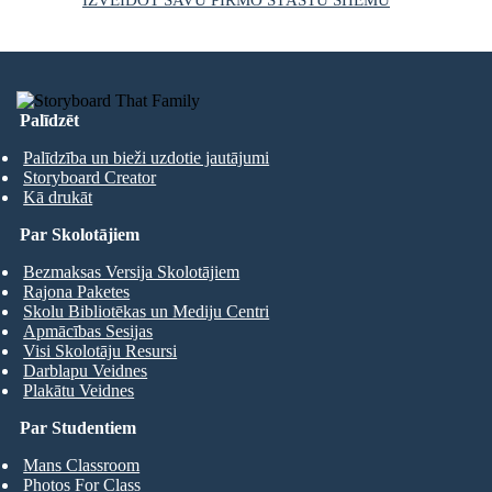
Palīdzēt
Palīdzība un bieži uzdotie jautājumi
Storyboard Creator
Kā drukāt
Par Skolotājiem
Bezmaksas Versija Skolotājiem
Rajona Paketes
Skolu Bibliotēkas un Mediju Centri
Apmācības Sesijas
Visi Skolotāju Resursi
Darblapu Veidnes
Plakātu Veidnes
Par Studentiem
Mans Classroom
Photos For Class