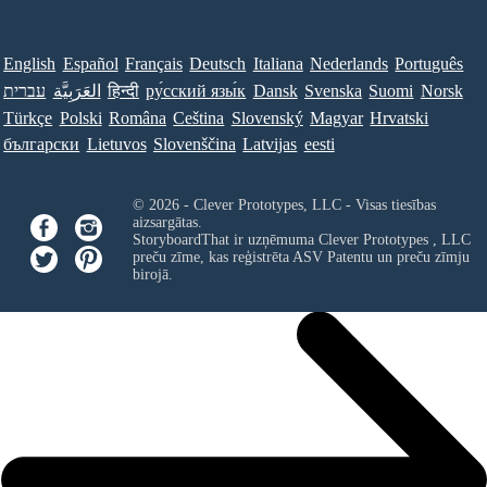
English
Español
Français
Deutsch
Italiana
Nederlands
Português
Norsk
Suomi
Svenska
Dansk
ру́сский язы́к
हिन्दी
العَرَبِيَّة
עברית
Türkçe
Polski
Româna
Ceština
Slovenský
Magyar
Hrvatski
български
Lietuvos
Slovenščina
Latvijas
eesti
© 2026 - Clever Prototypes, LLC - Visas tiesības
aizsargātas.
StoryboardThat ir uzņēmuma
Clever Prototypes , LLC
preču zīme, kas reģistrēta ASV Patentu un preču zīmju
birojā.