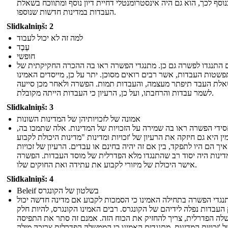
נוסף לכך, הוא גם היה אינסטרומנטלי דחיית דיון נוסף ומתווכח בשאלת
העבדות במדינות חדשות שנוספו.
Slidkalniņš: 2
למה זה לא יכול לעבוד
עֶבֶד
חופשי
 התנגדו לפשרה גם כן. מתנגדי הפשרה ראו בה ההכרה החקיקתית של
שטות העבדות, אשר רבים רואים מסוכן. יתר על כן, מייסדים האמינו
לת העבד תיפתר מעצמה, והעבדות תמות. הפשרה ולאחר מכן סייעה
לשמר עבדות והרחבתו, ועל כן, הרעיון כי העבדות הייתה מקובלת.
Slidkalniņš: 3
אמונה של לזכויותיהן של המדינות השונות
ידי הפשרה ראו בה שמירה על הזכויות של המדינות. אלה שתמכו בה,
ן היא גם חיזקה את הרעיון של 'זכויות ומדינות "מדינות היכולת לקבוע
איך הם היו לתפקד, בין אם זה יהיה בחינם או עבדים. הרעיון של זכויות
דינות היה יסוד רב שהתנגדו מלא הפדרלית של מוסד העבדות. הפשרה
אישר היכולת של מיזורי לקבוע את עתידה ואת החוקים שלו.
Slidkalniņš: 4
Beleif בשלטון של הקונגרס
נגדי הפשרה בתחילה האמינו כי הסמכות לקבוע אם מדינה חדשה יכול
 העבדות נפלה לידיהם של הקונגרס. רבים האמינו הקונגרס, להיות חלק
ה הפדרלית, צריך להחזיק את הכוח הזה. אמנם זה סתר את התפיסה
 'זכויות המדינות, מתנגדים האמינו כי הממשלה הפדרלית צריכה מילה