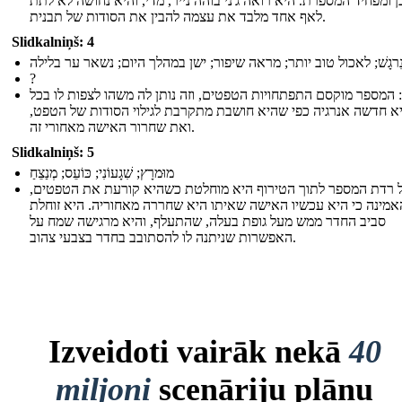
 ומפחיד המספרת. היא רואה ג'ני בוהה נייר, מדי, והיא נחושה לא לתת
לאף אחד מלבד את עצמה להבין את הסודות של תבנית.
Slidkalniņš: 4
ִרגָשׁ; לאכול טוב יותר; מראה שיפור; ישן במהלך היום; נשאר ער בלילה
?
 המספר מוקסם התפתחויות הטפטים, וזה נותן לה משהו לצפות לו בכל
היא חדשה אנרגיה כפי שהיא חושבת מתקרבת לגילוי הסודות של הטפט
ואת שחרור האישה מאחורי זה.
Slidkalniņš: 5
מוּמרָץ; שִׁגָעוֹנִי; כּוֹעֵס; מְנַצֵחַ
ל רדת המספר לתוך הטירוף היא מוחלטת כשהיא קורעת את הטפטים
אמינה כי היא עכשיו האישה שאיתו היא שחררה מאחוריה. היא זוחלת
סביב החדר ממש מעל גופת בעלה, שהתעלף, והיא מרגישה שמח על
האפשרות שניתנה לו להסתובב בחדר בצבעי צהוב.
Izveidoti vairāk nekā
40
miljoni
scenāriju plānu