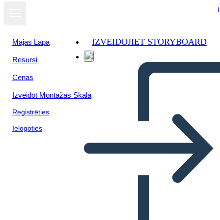
IZVEIDOJIET STORYBOARD
Mājas Lapa
Resursi
Cenas
Izveidot Montāžas Skala
Reģistrēties
Ielogoties
תווי אבולוציה "The-נייר הקיר