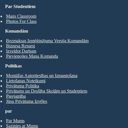
Par Studentiem
Mans Classroom
Photos For Class
Komandām
Bezmaksas Izmēģinājuma Versija Komandām
Biznesa Resursi
Izveidot Darbam
Pievienojies Mana Komanda
Politikas
Montāžas Autortiesības un Izmantošana
Lietošanas Noteikumi
Privātuma Politika
Privātums un Drošība Skolām un Studentiem
Pieejamība
Jūsu Privātuma Izvēles
par
Par Mums
Sazinies ar Mums