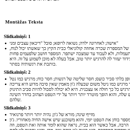
Montāžas Teksta
Slidkalniņš: 1
אישה; לאחרונה ילדה; נשואה לרופא; סובל "דיכאון עצבים זמני"
 של המספרת שכרה אחוזה קולוניאלי כבית הקיץ כך שאשתו יכול לנוח
עמלות, ולא לעבוד עד שמצבה ישתפר. המספר חושב שלפעמים פחות
ידוד יעזור לה להרגיש יותר טוב, אבל בעלה לא מוכן לשמוע על זה. היא
כותבת את רגשותיה בסתר.
Slidkalniņš: 2
פן בלתי סביר כועס; חסר שליטה של ​​רגשות; חסר כוח; מרגיש כמו נטל
מרגיש כמו ניטל משום שבעלה ג'ון מאמין שאין סיבה מדוע היא צריכה
רגיש כל כך חולה או עצבנית. היא לא יכולה לסבול להיות סביב התינוק
שלה, והוא הופך מוטרד יותר ויותר על ידי הטפט הצהוב בחדר השינה
שלהם.
Slidkalniņš: 3
מזייף שינה; מורא של ג'ון; נהיה יותר ויותר פרנואיד
ספר בוחן את הטפט יומי, והוא משוכנע שיש אישה החיה מאחוריו. ג'ון
הרבה, אבל כאשר הוא בבית, נראה שהוא לומד אותה ואת הטפט, וזה