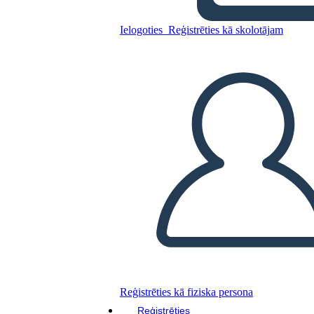
הצהוב"
Ielogoties
Reģistrēties kā skolotājam
Kopējiet šo stāstu tabulu
IZVEIDOT STĀSTU SHĒMU
ATSKAŅOT SLAIDRĀDI
IZLASI MAN
Reģistrēties kā fiziska persona
Reģistrēties