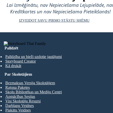
Lai Izmēģinātu, nav Nepieciešama Lejupielāde, na
Kredītkartes un nav Nepieciešama Pieteikšanās!
IZVEIDOT SAVU PIRMO STĀSTU SHĒMU
Palīdzēt
Palīdzība un bieži uzdotie jautājumi
Storyboard Creator
Kā drukāt
Par Skolotājiem
Bezmaksas Versija Skolotājiem
Rajona Paketes
Skolu Bibliotēkas un Mediju Centri
Apmācības Sesijas
Visi Skolotāju Resursi
Darblapu Veidnes
Plakātu Veidnes