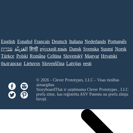
English
Español
Français
Deutsch
Italiana
Nederlands
Português
עברית
العَرَبِيَّة
हिन्दी
ру́сский язы́к
Dansk
Svenska
Suomi
Norsk
Türkçe
Polski
Româna
Ceština
Slovenský
Magyar
Hrvatski
български
Lietuvos
Slovenščina
Latvijas
eesti
© 2026 - Clever Prototypes, LLC - Visas tiesības
aizsargātas.
StoryboardThat ir uzņēmuma
Clever Prototypes , LLC
preču zīme, kas reģistrēta ASV Patentu un preču zīmju
birojā.