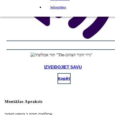
Ielogoties
IZVEIDOJIET SAVU
Kopēt
Montāžas Apraksts
אבולוצית תווים ב הטפט הצהוב