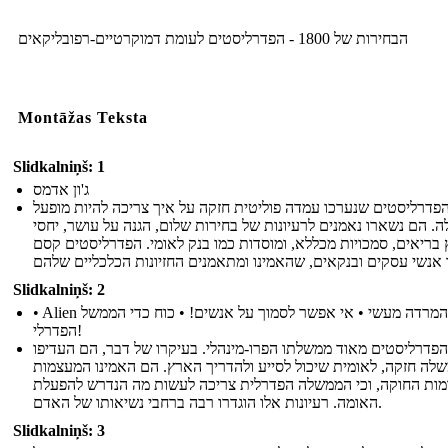
הבחירות של 1800 - הפדרליסטים לעומת דמוקרטיים-רפובליקאים
Montāžas Teksta
Slidkalniņš: 1
ג'ון אדמס
פדרליסטים שנערכו עמדה פוליטית חזקה על איך צריכה להיות מופעל
 הם נשארו נאמנים לרעיונות של בחירות שלום, הגנה על עושר, יחסי
 בריאים, סמכויות מכללא, ומוסדות כמו בנק לאומי. הפדרליסטים קסם
Slidkalniņš: 2
• Alien והמרדה מעשי • אי אפשר לסמוך על אנשים! • כוח כדי הממשל
הפדרלי!
הפדרליסטים מאוד ממשלתו הפרו-מינהלי. בעיקרו של דבר, הם העדיפו
לה חזקה, לאומית שיכול לסייע ולהדריך הארץ. הם האמינו המעצמות
מות החוקה, וכי הממשלה הפדרלית צריכה לעשות מה הנדרש להפעלת
האומה. רעיונות אלו הוגדרו רבה ברחבי נשיאותו של האדם.
Slidkalniņš: 3