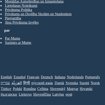
Montāžas Autortiesības un Izmantošana
Lietošanas Noteikumi
Privātuma Politika
Privātums un Drošība Skolām un Studentiem
Pieejamība
Jūsu Privātuma Izvēles
par
Par Mums
Sazinies ar Mums
English
Español
Français
Deutsch
Italiana
Nederlands
Português
Norsk
Suomi
Svenska
Dansk
ру́сский язы́к
हिन्दी
العَرَبِيَّة
עברית
Türkçe
Polski
Româna
Ceština
Slovenský
Magyar
Hrvatski
български
Lietuvos
Slovenščina
Latvijas
eesti