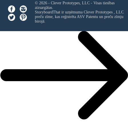
© 2026 - Clever Prototypes, LLC - Visas tiesības
aizsargātas.
StoryboardThat ir uzņēmuma
Clever Prototypes , LLC
preču zīme, kas reģistrēta ASV Patentu un preču zīmju
birojā.