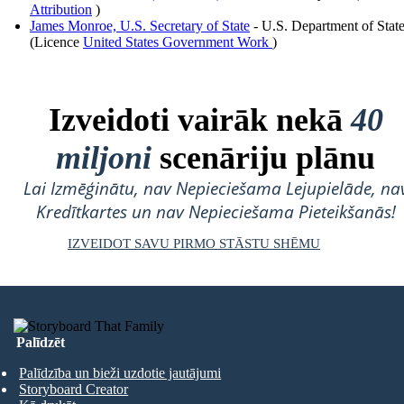
Attribution
)
James Monroe, U.S. Secretary of State
- U.S. Department of State
(Licence
United States Government Work
)
Izveidoti vairāk nekā
40
miljoni
scenāriju plānu
Lai Izmēģinātu, nav Nepieciešama Lejupielāde, na
Kredītkartes un nav Nepieciešama Pieteikšanās!
IZVEIDOT SAVU PIRMO STĀSTU SHĒMU
Palīdzēt
Palīdzība un bieži uzdotie jautājumi
Storyboard Creator