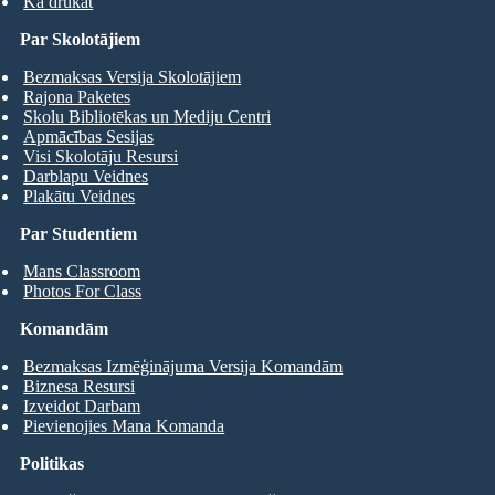
Kā drukāt
Par Skolotājiem
Bezmaksas Versija Skolotājiem
Rajona Paketes
Skolu Bibliotēkas un Mediju Centri
Apmācības Sesijas
Visi Skolotāju Resursi
Darblapu Veidnes
Plakātu Veidnes
Par Studentiem
Mans Classroom
Photos For Class
Komandām
Bezmaksas Izmēģinājuma Versija Komandām
Biznesa Resursi
Izveidot Darbam
Pievienojies Mana Komanda
Politikas