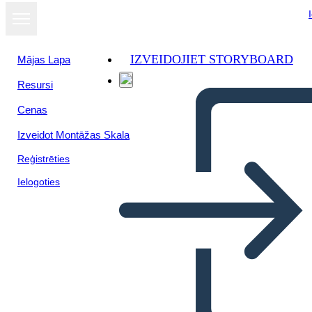
IZVEIDOJIET STORYBOARD
Mājas Lapa
Resursi
Cenas
Izveidot Montāžas Skala
Reģistrēties
Ielogoties