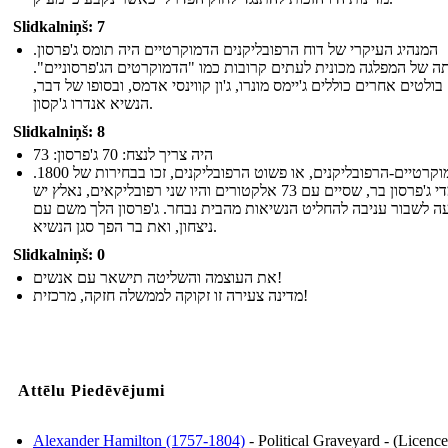
Slidkalniņš: 7
המנהיג העיקרי של דוח הרפובליקנים הדמוקרטיים היה תומס ג'פרסון.
 של המפלגה מכונית לעתים קרובות כמו "הדמוקרטים הג'פרסוניים".
ולטים אחרים כוללים ג'יימס מונרו, ג'ון קווינסי אדמס, ובסופו של דבר,
הנשיא אנדרו ג'קסון.
Slidkalniņš: 8
היה צריך לנצח: 70 ג'פרסון: 73
הדמוקרטיים-הרפובליקנים, או פשוט הרפובליקנים, זכו בבחירות של 1800.
מועמדי ג'פרסון בר, שסיים עם 73 אלקטורים והיו שני רפובליקאים, נאלץ יש
ה לשבור עניבה להחליט הנשיאות מהבית נבחר. ג'פרסון הלך משם עם
ניצחון, ואת בר הפך סגן הנשיא.
Slidkalniņš: 0
את העוצמה והשליטה תישאר עם אנשים!
מדינה צעירה זו זקוקה לממשלה חזקה, מרכזית!
Attēlu Piedēvējumi
Alexander Hamilton (1757-1804)
- Political Graveyard - (Licence