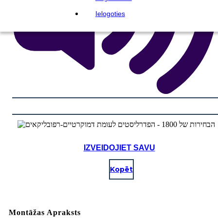
Ielogoties
IZVEIDOJIET SAVU
Kopēt
Montāžas Apraksts