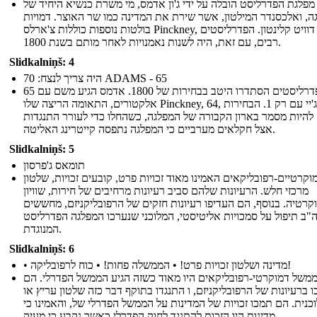
מפלגת הפדרליסט הובלה על ידי ג'ון אדמס, מי משרת כנשיא היחיד של
ה, ואלכסנדר המילטון, אשר שירת את המדינה כמו שר האוצר. דמויות
בולטות נוספות כוללות צ'ארלס Pinckney, ג'ון ג'יי, דוויט קלינטון. הפדרליסטים
רבים, עם זאת, היה לשנות נאמנויות לאחר מותם בשנת 1800.
Slidkalniņš: 4
היה צריך לנצח: 70 ADAMS - 65
הפדרליסטים הסתדרו היטב בבחירות של 1800. אדמס הגיע משם עם 65
אלקטורים, התאומה הריצה שלו Pinckney, 64, וג'ון ג'יי עם רק 1. הבחירות
 להיות מסמר בארון הקבורה של המפלגה, כשהחלו כדי לעורר התנגדות
אצל חקלאים מערביים כי המפלגה נתפסה קייטרינג האליטה.
Slidkalniņš: 5
תומאס ג'פרסון
וקרטיים-רפובליקאים האמינו מאוד זכויות פרט, קובעים זכויות, שלטון
מרכזי חלש. הרעיונות שלהם סביב רעיונות מרחיבים של חירות, שוויון
קרטיה. בנוסף, הם העדיפו רעיונות חזקים של הרפובליקניזם, מחששים
"ב תיפול על סמכויות אליטיסטי, המלוכני שנערכו המפלגה הפדרליסט
המנוגדת.
Slidkalniņš: 6
• מדינה ושלטון זכויות פרט! • הממשלה פחות! • כוח לרפובליקה!
ממשל דמוקרטי-רפובליקאים היו מאוד כשזה הגיע הממשל הפדרלי. הם
 ברעיונות של הרפובליקניזם, ו התנגדו בתוקף דבר כזה שלטון עריץ או
כנית. הם תמכו זכויות של המדינות על הממשל הפדרלי של, והאמינו כי
מדינות היו הזכות להתנגד לחוק הפדרלי כאשר נקבע כי מעיק.