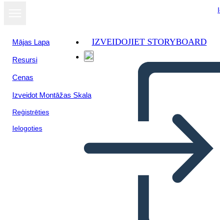
IZVEIDOJIET STORYBOARD
Mājas Lapa
Resursi
Cenas
Izveidot Montāžas Skala
Reģistrēties
Ielogoties