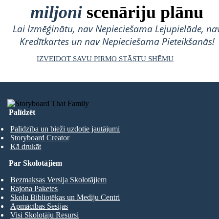
miljoni
scenāriju plānu
Lai Izmēģinātu, nav Nepieciešama Lejupielāde, na
Kredītkartes un nav Nepieciešama Pieteikšanās!
IZVEIDOT SAVU PIRMO STĀSTU SHĒMU
Palīdzēt
Palīdzība un bieži uzdotie jautājumi
Storyboard Creator
Kā drukāt
Par Skolotājiem
Bezmaksas Versija Skolotājiem
Rajona Paketes
Skolu Bibliotēkas un Mediju Centri
Apmācības Sesijas
Visi Skolotāju Resursi