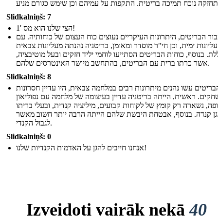
Slidkalniņš: 7
הצי שלנו הוא מס '1!
ור הבריטים, היתרונות העיקריים נעוצים כוח העצום של כוחותיה. עם
עליונות ימית, וכן חי"ר מוסדר ומאומן, בריטניה נהנתה מעליונות צבאית
לת. בנוסף, כוחות הבריטים הסתייעו לוחמי יליד חזקים ובעל מוטיבציה,
אשר כרתו ברית עם הבריטים, בהתחשב מיושר האינטרסים שלהם.
Slidkalniņš: 8
ריטים עשו נהנים מיתרונות רבים במלחמה צבאית, היו עדיין חסרונות
קים. ראשית, הייתה בריטניה עדיין בעיצומה של מלחמה עם נפוליאון
פה, נשארה רק קומץ של לקוחות קבועים, מיליציה קנדית, ובעלי בריתו
הגן קנדה. בנוסף, אבטחת היבשת שלהם הייתה הרבה יותר חשוב מאשר
לגבול הקנדי.
Slidkalniņš: 0
אנחנו חייבים להגן על האדמות הקנדיות שלנו!
Izveidoti vairāk nekā
40