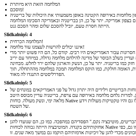
המלחמה הזאת היא מיותרת
מוסכם!
און מלחמות באירופה הקטינה באופן משמעותי את היכולות של בריטניה
 בצפון אמריקה. יתר על כן, הן בבריטניה ובאמריקה הסכימו המלחמה
הייתה חסרת טעם, יוביל להסכם שלום ומהר הסכם גנט.
Slidkalniņš: 4
המלחמה הכרחית!
איננו יכולים להרשות לעצמנו עוד מלחמה!
חסרונות עבור האמריקאים היו רבים. קודם כל, הם היו פשוט יותר מדי
ועדיין בשלב הבוסר של מדינה להילחם מלחמה גדולה, במיוחד עם יריב
חזק כמו בריטניה. יתר על כן, הנשק והארגון שלהם ירד לחלש. מבחינה
ית, האומה חולקת, כמו הוקס המלחמה תמכה במלחמה מההתחלה, תוך
הפדרליסטים התנגדו לה מאוד.
Slidkalniņš: 5
חות הבריטיים וילידים היה יתרון גדול על פני האמריקאים במונחים של
 למרות נלחם מלחמה באירופה עם צרפת, בריטניה עדיין מבוסס היטב
מלאה ימי, ונשק מעולה. כוחות Native הובלו גם והיו טקטיקות מעולות וידע
של השטח.
Slidkalniņš: 6
בריטים, מוטיבציה נקם." הפסדיהם במהפכה. כמו כן, הם שנועדו להגן
אחזקותיהם בקנדה. המוטיבציה הייתה גבוהה לכוחות Native כמו גם, כפי
ונים מכדי להגן על זיכיונות אדמותיהם הוקמו גם במשך מאה שנים. זו