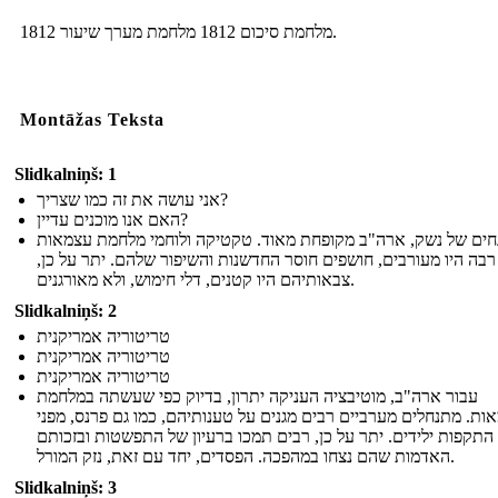
מלחמת סיכום 1812 מלחמת מערך שיעור 1812.
Montāžas Teksta
Slidkalniņš: 1
אני עושה את זה כמו שצריך?
האם אנו מוכנים עדיין?
חים של נשק, ארה"ב מקופחת מאוד. טקטיקה ולוחמי מלחמת עצמאות
רבה היו מעורבים, חושפים חוסר החדשנות והשיפור שלהם. יתר על כן,
צבאותיהם היו קטנים, דלי חימוש, ולא מאורגנים.
Slidkalniņš: 2
טריטוריה אמריקנית
טריטוריה אמריקנית
טריטוריה אמריקנית
עבור ארה"ב, מוטיבציה העניקה יתרון, בדיוק כפי שעשתה במלחמת
ות. מתנחלים מערביים רבים מגנים על טענותיהם, כמו גם פרנס, מפני
התקפות ילידים. יתר על כן, רבים תמכו ברעיון של התפשטות ובזכותם
האדמות שהם נצחו במהפכה. הפסדים, יחד עם זאת, נזק המורל.
Slidkalniņš: 3