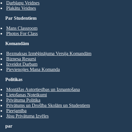
Darblapu Veidnes
Plakātu Veidnes
Par Studentiem
Mans Classroom
Photos For Class
Komandām
Bezmaksas Izmēģinājuma Versija Komandām
Biznesa Resursi
Izveidot Darbam
Pievienojies Mana Komanda
Politikas
Montāžas Autortiesības un Izmantošana
Lietošanas Noteikumi
Privātuma Politika
Privātums un Drošība Skolām un Studentiem
Pieejamība
Jūsu Privātuma Izvēles
par