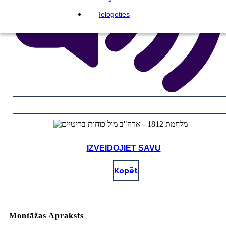
Ielogoties
IZVEIDOJIET SAVU
Kopēt
Montāžas Apraksts