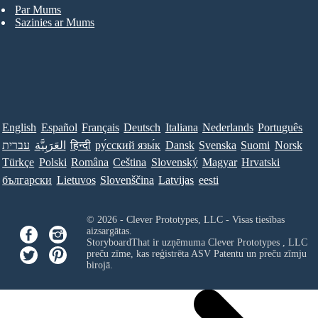
Par Mums
Sazinies ar Mums
English
Español
Français
Deutsch
Italiana
Nederlands
Português
Norsk
Suomi
Svenska
Dansk
ру́сский язы́к
हिन्दी
العَرَبِيَّة
עברית
Türkçe
Polski
Româna
Ceština
Slovenský
Magyar
Hrvatski
български
Lietuvos
Slovenščina
Latvijas
eesti
© 2026 - Clever Prototypes, LLC - Visas tiesības
aizsargātas.
StoryboardThat ir uzņēmuma
Clever Prototypes , LLC
preču zīme, kas reģistrēta ASV Patentu un preču zīmju
birojā.