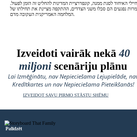
יילי האיחוד לסגת ממנה, קונפדרציית המדינות להחליט זה הזמן לפעול.
מרות נפגעים הם סבלו משני הצדדים, ההתקפה מציינת את תחילתו של
המלחמה האמריקנית העקובה מדם.
Izveidoti vairāk nekā
40
miljoni
scenāriju plānu
Lai Izmēģinātu, nav Nepieciešama Lejupielāde, na
Kredītkartes un nav Nepieciešama Pieteikšanās!
IZVEIDOT SAVU PIRMO STĀSTU SHĒMU
Palīdzēt