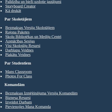
Palīdzība un bieži uzdotie jautājumi
Storyboard Creator
Kā drukāt
Par Skolotājiem
Bezmaksas Versija Skolotājiem
Rajona Paketes
Skolu Bibliotēkas un Mediju Centri
Apmācības Sesijas
Visi Skolotāju Resursi
Darblapu Veidnes
Plakātu Veidnes
Par Studentiem
Mans Classroom
Photos For Class
Komandām
Bezmaksas Izmēģinājuma Versija Komandām
Biznesa Resursi
Izveidot Darbam
Pievienojies Mana Komanda