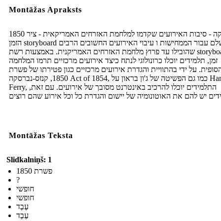
Montāžas Apraksts
1850 אמריקה - סיבות האירועים שקדמו למלחמת האזרחים האמריקאית - ציר
הזמן storyboard מושלם עבור הממחישות ו עיבוי האירועים החשובים הרבים
שהובילו עד פרוץ מלחמת האזרחים האמריקנית. באמצעות רשת storyboard ציר
זמן, תלמידים יוכלו כרונולוגי לנתח כיצד אירועים מרכזיים תרמו המלחמה
סופית. על ידי בהתוויית והגדרת אירועים מרכזיים כגון פטירתו של פשרת
1850, קנזס-נברסקה Act of 1854, כמו גם הפשיטה של ​​ג'ון בראון על Harpers
Ferry, התלמידים יוכלו להרכיב באינטרנט מסובך של אירועים. עם זאת,
Montāžas Teksta
Slidkalniņš: 1
פשרת 1850
?
חופשי
חופשי
עֶבֶד
עֶבֶד