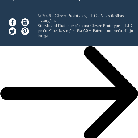
© 2026 - Clever Prototypes, LLC - Visas tiesības
aizsargātas.
StoryboardThat ir uzņēmuma
Clever Prototypes , LLC
preču zīme, kas reģistrēta ASV Patentu un preču zīmju
birojā.