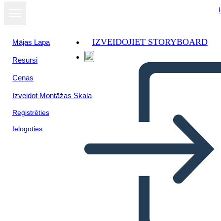
IZVEIDOJIET STORYBOARD
Mājas Lapa
Resursi
Cenas
Izveidot Montāžas Skala
Reģistrēties
Ielogoties