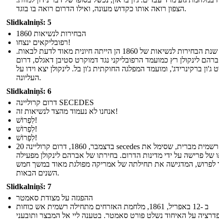
הצפון רואה אותו כקדוש מעונה, ואילו הדרום רואה בו בוגד.
Slidkalniņš: 5
הבחירות לנשיאות 1860
רפובליקאים ינצחו!
שנת הבחירות לנשיאות של 1860 הן הייתה חיונית מאוד לדעת לבאות.
רהם לינקולן רץ כמועמד הרפובליקני נגד דמוקרט סטיבן דאגלס, דרום
ג'ון ברקינרידג', ומועמד המפלגה החוקתית ג'ון בל. לינקולן יצא וידו על
העליונה.
Slidkalniņš: 6
דרום קרוליינה SECEDES
אנחנו לא נעמוד מהצד לנשיאות זה!
לִפְרוֹשׁ!
לִפְרוֹשׁ!
לִפְרוֹשׁ!
20 בדצמבר, 1860, דרום קרוליינה secedes רשמית מברית, שסימל את
 של פרישה על ידי מדינות הדרום. בחירתו של אברהם לינקולן מפעילה
 לפרוש, המדגישה את תחילתה של אמריקה מפולגת מאוד במשך חמש
השנים הבאות.
Slidkalniņš: 7
ההפגזה על מצודת סאמטר
ב -12 באפריל, 1861, מלחמת האזרחים מתחילה רשמית אש כוחות
דרציה על האיחוד נשלט פורט סאמטר. בטענה ליי אל המבצר ותובעני