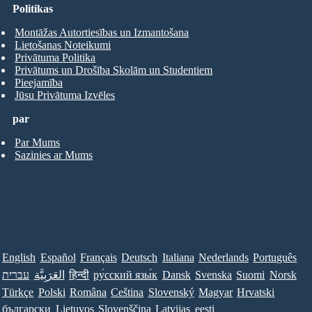
Politikas
Montāžas Autortiesības un Izmantošana
Lietošanas Noteikumi
Privātuma Politika
Privātums un Drošība Skolām un Studentiem
Pieejamība
Jūsu Privātuma Izvēles
par
Par Mums
Sazinies ar Mums
English
Español
Français
Deutsch
Italiana
Nederlands
Português
Norsk
Suomi
Svenska
Dansk
ру́сский язы́к
हिन्दी
العَرَبِيَّة
עברית
Türkçe
Polski
Româna
Ceština
Slovenský
Magyar
Hrvatski
български
Lietuvos
Slovenščina
Latvijas
eesti