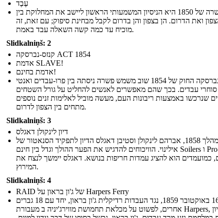
עֶבֶד
הפשרה של 1850 היא הניסיון המשמעותי הראשון ליישב את המחלוקת בין
פון ואת הדרום. הן בצפון והן בדרום לקבל מבחינת סיפוק; עם זאת, זה
מוכיח עד כמה קשה השאלה עבד באמת.
Slidkalniņš: 2
קנזס-נברסקה ACT 1854
אדמת SLAVE!
אדמת בחינם!
קנזס-נברסקה החוק של 1854 שוב משמש פשרה ניסתה בין פרו-עבדים ואנטי
סוחרי עבדים. בכך שהם מאפשרים לאנשים להחליט על גורל השטחים
 שנרכשו באמצעות ריבונות העם, מעשה מוביל לאלימות זנים נוספים
מתחים בין הצפון לדרום.
Slidkalniņš: 3
דיון לינקולן דאגלס
במהלך 1858, אברהם לינקולן וסטיבן דאגלס הדיון לתפקיד הסנאטור של
אילינוי. הוויכוחים להדגיש את הפער ההולך וגדל בין חינם Soilers ו Pro-סוחרי
, כמועמדים הוא להציג עמדות חריפות בנושא. דאגלס יימשך לנצח את
המירוץ.
Slidkalniņš: 4
RAID של ג'ון בראון על Harpers Ferry
ב- 16 באוקטובר 1859, נגד העבדות רדיקלית ג'ון בראון, יחד עם 18 גברים
אחרים, לפשוט על מכלאת תחמושת מווירג'יניה ב מעבורת Harpers, בניסיון
במלחמת גזע מרד עבדים. ג'ון בראון, נכשל בסופו של דבר נידון למוות.