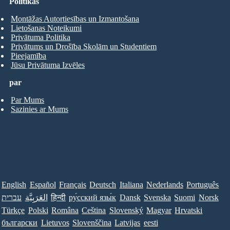
Politikas
Montāžas Autortiesības un Izmantošana
Lietošanas Noteikumi
Privātuma Politika
Privātums un Drošība Skolām un Studentiem
Pieejamība
Jūsu Privātuma Izvēles
par
Par Mums
Sazinies ar Mums
English
Español
Français
Deutsch
Italiana
Nederlands
Português
עברית
العَرَبِيَّة
हिन्दी
ру́сский язы́к
Dansk
Svenska
Suomi
Norsk
Türkçe
Polski
Româna
Ceština
Slovenský
Magyar
Hrvatski
български
Lietuvos
Slovenščina
Latvijas
eesti