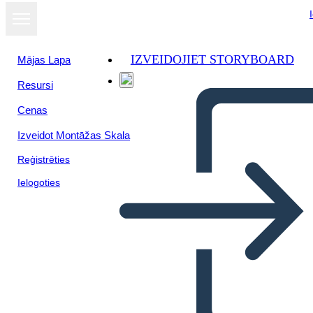
IZVEIDOJIET STORYBOARD
Mājas Lapa
Resursi
Skatīt kā
Cenas
slaidrādi
Izveidot Montāžas Skala
Reģistrēties
Ielogoties
सुझाव बॉक्स आइडिया पर्चियां