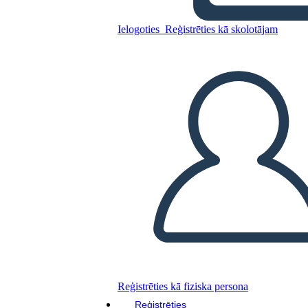
Ielogoties
Reģistrēties kā skolotājam
Kopējiet šo stāstu tabulu
IZVEIDOT STĀSTU SHĒMU
ATSKAŅOT SLAIDRĀDI
IZLASI MAN
Reģistrēties kā fiziska persona
Reģistrēties