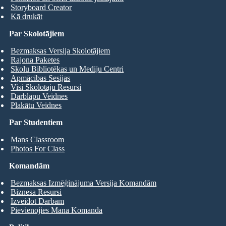
Storyboard Creator
Kā drukāt
Par Skolotājiem
Bezmaksas Versija Skolotājiem
Rajona Paketes
Skolu Bibliotēkas un Mediju Centri
Apmācības Sesijas
Visi Skolotāju Resursi
Darblapu Veidnes
Plakātu Veidnes
Par Studentiem
Mans Classroom
Photos For Class
Komandām
Bezmaksas Izmēģinājuma Versija Komandām
Biznesa Resursi
Izveidot Darbam
Pievienojies Mana Komanda