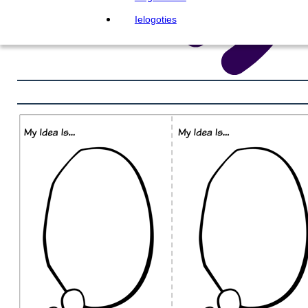
Ielogoties