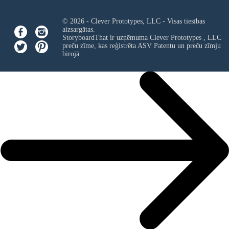
© 2026 - Clever Prototypes, LLC - Visas tiesības
aizsargātas.
StoryboardThat ir uzņēmuma
Clever Prototypes , LLC
preču zīme, kas reģistrēta ASV Patentu un preču zīmju
birojā.