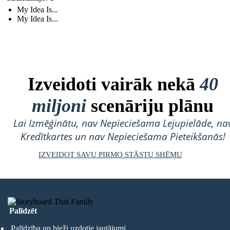
My Idea Is...
My Idea Is...
Izveidoti vairāk nekā
40
miljoni
scenāriju plānu
Lai Izmēģinātu, nav Nepieciešama Lejupielāde, na
Kredītkartes un nav Nepieciešama Pieteikšanās!
IZVEIDOT SAVU PIRMO STĀSTU SHĒMU
Palīdzēt
Palīdzība un bieži uzdotie jautājumi