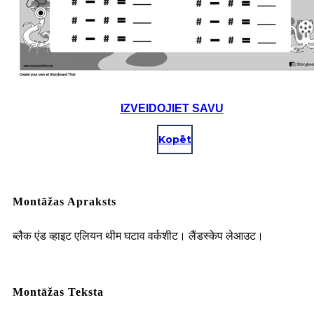
IZVEIDOJIET SAVU
Kopēt
Montāžas Apraksts
ब्लैक एंड व्हाइट एलियन थीम घटाव वर्कशीट। लैंडस्केप लेआउट।
Montāžas Teksta