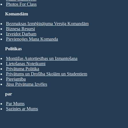
Photos For Class
Komandām
Bezmaksas Izmēģinājuma Versija Komandām
Biznesa Resursi
Izveidot Darbam
Pievienojies Mana Komanda
Politikas
Montāžas Autortiesības un Izmantošana
Lietošanas Noteikumi
Privātuma Politika
Privātums un Drošība Skolām un Studentiem
Pieejamība
Jūsu Privātuma Izvēles
par
Par Mums
Sazinies ar Mums