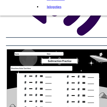
Ielogoties