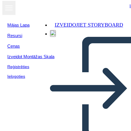
IZVEIDOJIET STORYBOARD
Mājas Lapa
Resursi
Skatīt kā
Cenas
slaidrādi
Izveidot Montāžas Skala
Reģistrēties
Ielogoties