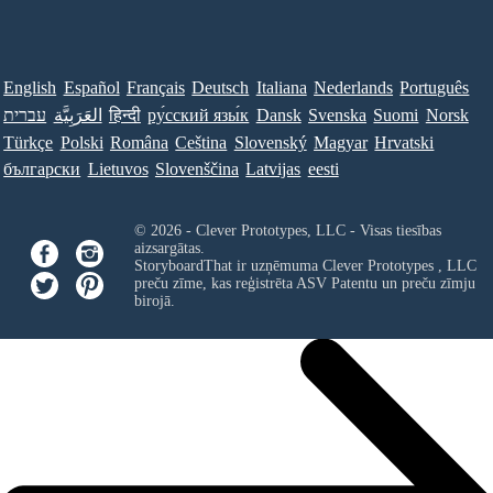
English
Español
Français
Deutsch
Italiana
Nederlands
Português
עברית
العَرَبِيَّة
हिन्दी
ру́сский язы́к
Dansk
Svenska
Suomi
Norsk
Türkçe
Polski
Româna
Ceština
Slovenský
Magyar
Hrvatski
български
Lietuvos
Slovenščina
Latvijas
eesti
© 2026 - Clever Prototypes, LLC - Visas tiesības
aizsargātas.
StoryboardThat ir uzņēmuma
Clever Prototypes , LLC
preču zīme, kas reģistrēta ASV Patentu un preču zīmju
birojā.