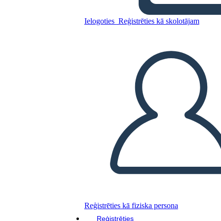
घटाव लैंडस्केप बीडब्ल्यू 3
Ielogoties
Reģistrēties kā skolotājam
Kopējiet šo stāstu tabulu
IZVEIDOT STĀSTU SHĒMU
ATSKAŅOT SLAIDRĀDI
IZLASI MAN
Reģistrēties kā fiziska persona
Reģistrēties