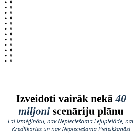
#
#
#
#
#
#
#
#
#
#
#
#
Izveidoti vairāk nekā
40
miljoni
scenāriju plānu
Lai Izmēģinātu, nav Nepieciešama Lejupielāde, na
Kredītkartes un nav Nepieciešama Pieteikšanās!