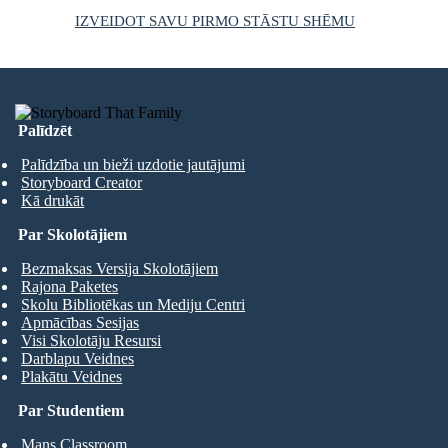
IZVEIDOT SAVU PIRMO STĀSTU SHĒMU
Palīdzēt
Palīdzība un bieži uzdotie jautājumi
Storyboard Creator
Kā drukāt
Par Skolotājiem
Bezmaksas Versija Skolotājiem
Rajona Paketes
Skolu Bibliotēkas un Mediju Centri
Apmācības Sesijas
Visi Skolotāju Resursi
Darblapu Veidnes
Plakātu Veidnes
Par Studentiem
Mans Classroom