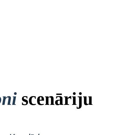
oni
scenāriju