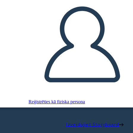
Reģistrēties kā fiziska persona
Izveidojiet Storyboard