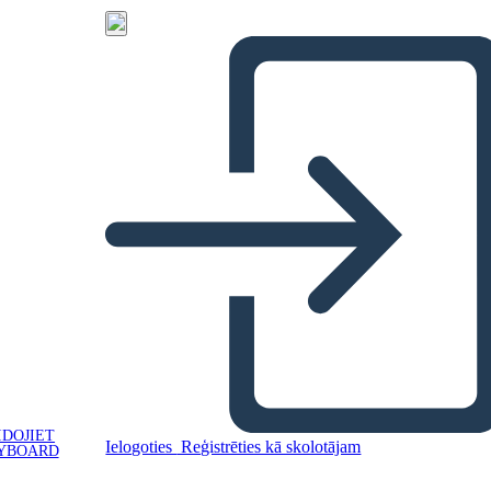
IDOJIET
Ielogoties
Reģistrēties kā skolotājam
YBOARD