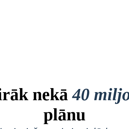
airāk nekā
40 milj
plānu