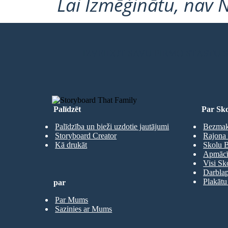
Lai Izmēģinātu, nav 
IZVEIDOT SAVU PIRMO STĀSTU
Palīdzēt
Par Sko
Palīdzība un bieži uzdotie jautājumi
Bezmaks
Storyboard Creator
Rajona 
Kā drukāt
Skolu B
Apmācīb
Visi Sk
Darbla
Plakātu
par
Par Mums
Sazinies ar Mums