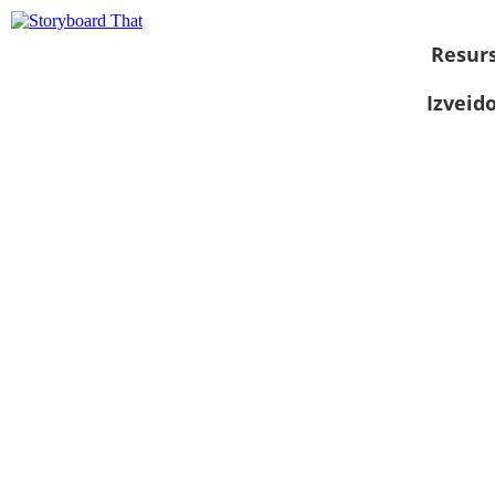
Resurs
Izveid
Skatīt kā
slaidrādi