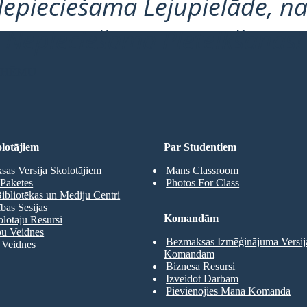
Nepieciešama Lejupielāde, na
Nepieciešama Pieteikšanās!
 SHĒMU
lotājiem
Par Studentiem
as Versija Skolotājiem
Mans Classroom
Paketes
Photos For Class
ibliotēkas un Mediju Centri
as Sesijas
Komandām
olotāju Resursi
pu Veidnes
Bezmaksas Izmēģinājuma Versij
 Veidnes
Komandām
Biznesa Resursi
Izveidot Darbam
Pievienojies Mana Komanda