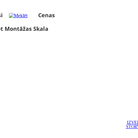
i
Cenas
ot Montāžas Skala
IZVE
STOR