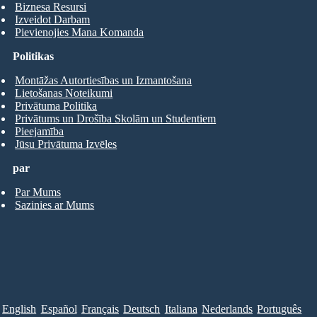
Biznesa Resursi
Izveidot Darbam
Pievienojies Mana Komanda
Politikas
Montāžas Autortiesības un Izmantošana
Lietošanas Noteikumi
Privātuma Politika
Privātums un Drošība Skolām un Studentiem
Pieejamība
Jūsu Privātuma Izvēles
par
Par Mums
Sazinies ar Mums
English
Español
Français
Deutsch
Italiana
Nederlands
Português