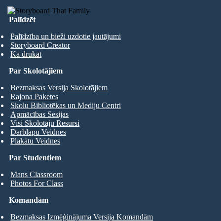
Palīdzēt
Palīdzība un bieži uzdotie jautājumi
Storyboard Creator
Kā drukāt
Par Skolotājiem
Bezmaksas Versija Skolotājiem
Rajona Paketes
Skolu Bibliotēkas un Mediju Centri
Apmācības Sesijas
Visi Skolotāju Resursi
Darblapu Veidnes
Plakātu Veidnes
Par Studentiem
Mans Classroom
Photos For Class
Komandām
Bezmaksas Izmēģinājuma Versija Komandām