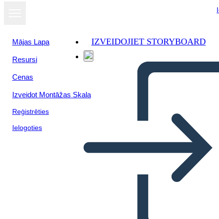
IZVEIDOJIET STORYBOARD
Mājas Lapa
Resursi
Skatīt kā
Cenas
slaidrādi
Izveidot Montāžas Skala
Reģistrēties
Ielogoties
चेकलिस्ट - विवरण