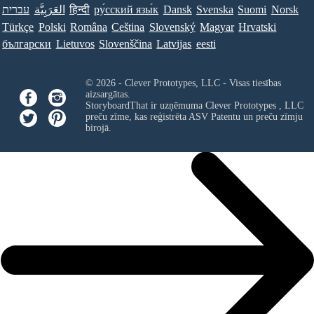
עברית
العَرَبِيَّة
हिन्दी
ру́сский язы́к
Dansk
Svenska
Suomi
Norsk
Türkçe
Polski
Româna
Ceština
Slovenský
Magyar
Hrvatski
български
Lietuvos
Slovenščina
Latvijas
eesti
© 2026 - Clever Prototypes, LLC - Visas tiesības
aizsargātas.
StoryboardThat ir uzņēmuma
Clever Prototypes , LLC
preču zīme, kas reģistrēta ASV Patentu un preču zīmju
birojā.