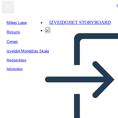
IZVEIDOJIET STORYBOARD
Mājas Lapa
Resursi
Skatīt kā
Cenas
slaidrādi
Izveidot Montāžas Skala
Reģistrēties
Ielogoties