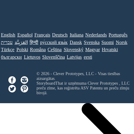
English
Español
Français
Deutsch
Italiana
Nederlands
Português
עברית
العَرَبِيَّة
हिन्दी
ру́сский язы́к
Dansk
Svenska
Suomi
Norsk
Türkçe
Polski
Româna
Ceština
Slovenský
Magyar
Hrvatski
български
Lietuvos
Slovenščina
Latvijas
eesti
© 2026 - Clever Prototypes, LLC - Visas tiesības
aizsargātas.
StoryboardThat ir uzņēmuma
Clever Prototypes , LLC
preču zīme, kas reģistrēta ASV Patentu un preču zīmju
birojā.