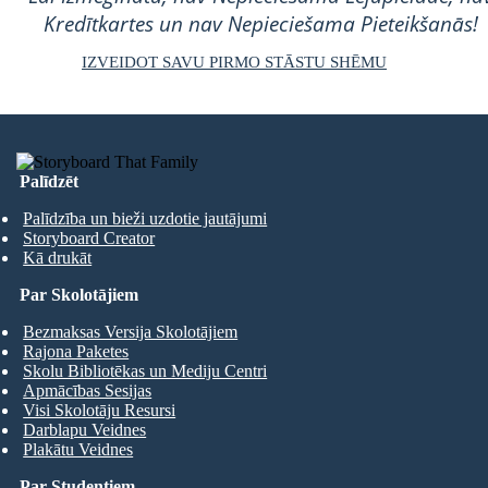
Kredītkartes un nav Nepieciešama Pieteikšanās!
IZVEIDOT SAVU PIRMO STĀSTU SHĒMU
Palīdzēt
Palīdzība un bieži uzdotie jautājumi
Storyboard Creator
Kā drukāt
Par Skolotājiem
Bezmaksas Versija Skolotājiem
Rajona Paketes
Skolu Bibliotēkas un Mediju Centri
Apmācības Sesijas
Visi Skolotāju Resursi
Darblapu Veidnes
Plakātu Veidnes
Par Studentiem