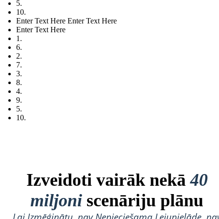
5.
10.
Enter Text Here Enter Text Here
Enter Text Here
1.
6.
2.
7.
3.
8.
4.
9.
5.
10.
Izveidoti vairāk nekā
40
miljoni
scenāriju plānu
Lai Izmēģinātu, nav Nepieciešama Lejupielāde, na