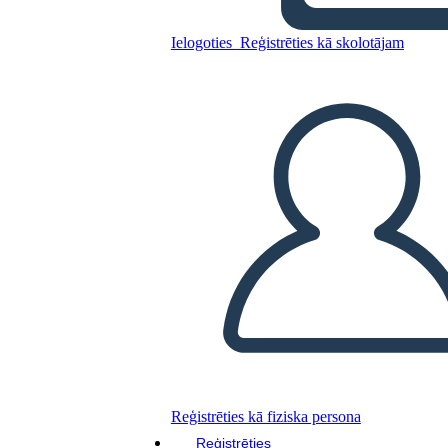
स्पेलिंग पेपर 1
Ielogoties
Reģistrēties kā skolotājam
Kopējiet šo stāstu tabulu
IZVEIDOT STĀSTU SHĒMU
ATSKAŅOT SLAIDRĀDI
IZLASI MAN
Reģistrēties kā fiziska persona
Reģistrēties