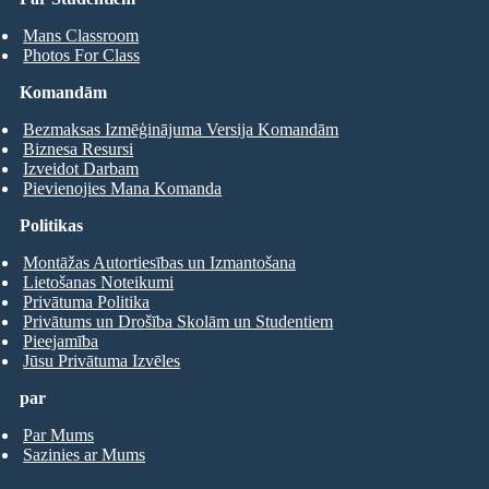
Mans Classroom
Photos For Class
Komandām
Bezmaksas Izmēģinājuma Versija Komandām
Biznesa Resursi
Izveidot Darbam
Pievienojies Mana Komanda
Politikas
Montāžas Autortiesības un Izmantošana
Lietošanas Noteikumi
Privātuma Politika
Privātums un Drošība Skolām un Studentiem
Pieejamība
Jūsu Privātuma Izvēles
par
Par Mums
Sazinies ar Mums