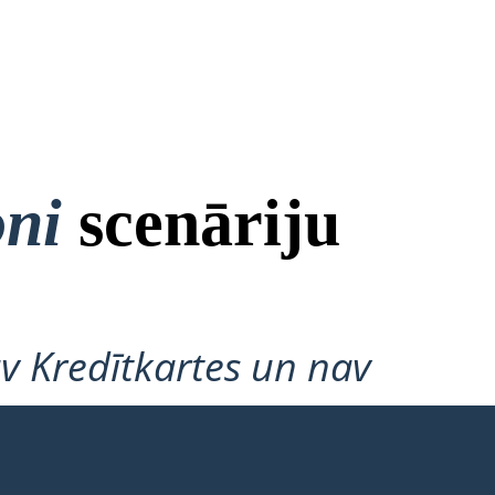
oni
scenāriju
v Kredītkartes un nav