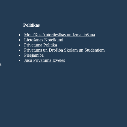
Politikas
Montāžas Autortiesības un Izmantošana
Lietošanas Noteikumi
Privātuma Politika
Privātums un Drošība Skolām un Studentiem
Pieejamība
Jūsu Privātuma Izvēles
a