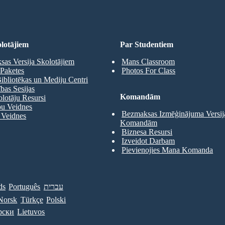
lotājiem
Par Studentiem
as Versija Skolotājiem
Mans Classroom
Paketes
Photos For Class
ibliotēkas un Mediju Centri
as Sesijas
Komandām
olotāju Resursi
pu Veidnes
Bezmaksas Izmēģinājuma Versij
 Veidnes
Komandām
Biznesa Resursi
Izveidot Darbam
Pievienojies Mana Komanda
ds
Português
עברית
Norsk
Türkçe
Polski
рски
Lietuvos