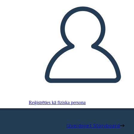
Reģistrēties kā fiziska persona
Izveidojiet Storyboard