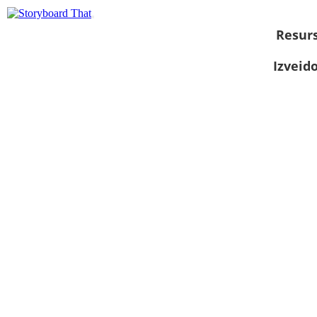
Resurs
Izveid
Skatīt kā
slaidrādi