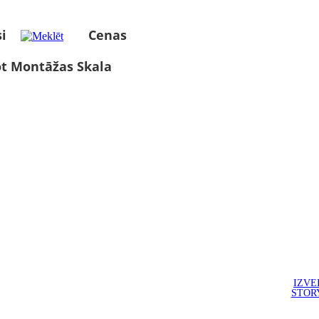
i
Cenas
ot Montāžas Skala
IZVE
STOR