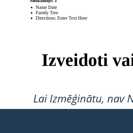
Slidkalniņš: 1
Name Date
Family Tree
Directions: Enter Text Here
Izveidoti v
Lai Izmēģinātu, nav 
IZVEIDOT SAVU PIRMO STĀSTU