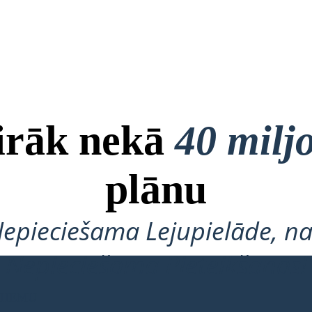
airāk nekā
40 milj
plānu
Nepieciešama Lejupielāde, na
Nepieciešama Pieteikšanās!
 SHĒMU