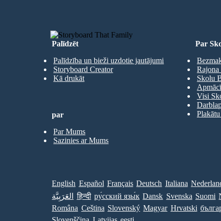
Palīdzēt
Par Sko
Palīdzība un bieži uzdotie jautājumi
Bezmaks
Storyboard Creator
Rajona 
Kā drukāt
Skolu B
Apmācīb
Visi Sk
Darbla
Plakātu
par
Par Mums
Sazinies ar Mums
English
Español
Français
Deutsch
Italiana
Nederlan
العَرَبِيَّة
हिन्दी
ру́сский язы́к
Dansk
Svenska
Suomi
Româna
Ceština
Slovenský
Magyar
Hrvatski
бълга
Slovenščina
Latvijas
eesti