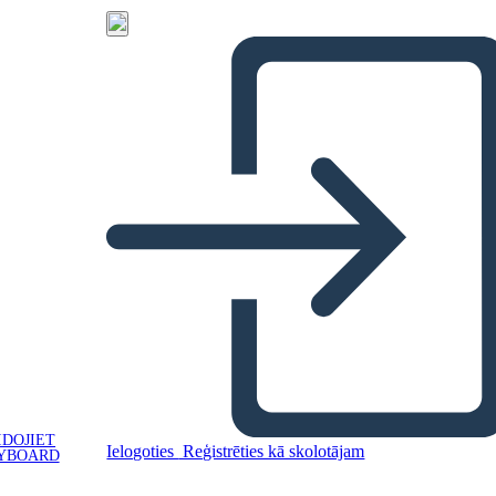
IDOJIET
Ielogoties
Reģistrēties kā skolotājam
YBOARD