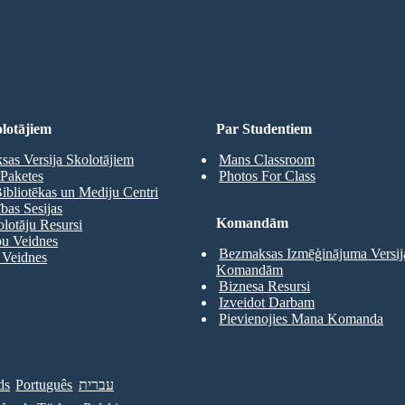
 SHĒMU
lotājiem
Par Studentiem
as Versija Skolotājiem
Mans Classroom
Paketes
Photos For Class
ibliotēkas un Mediju Centri
as Sesijas
Komandām
olotāju Resursi
pu Veidnes
Bezmaksas Izmēģinājuma Versij
 Veidnes
Komandām
Biznesa Resursi
Izveidot Darbam
Pievienojies Mana Komanda
ds
Português
עברית