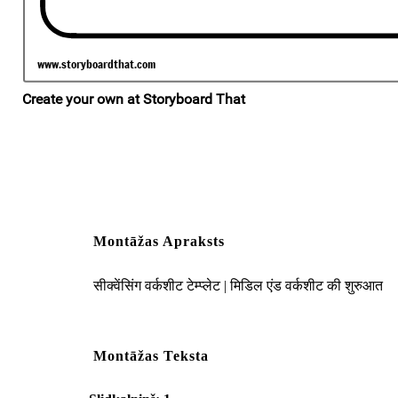
Montāžas Apraksts
सीक्वेंसिंग वर्कशीट टेम्प्लेट | मिडिल एंड वर्कशीट की शुरुआत
Montāžas Teksta