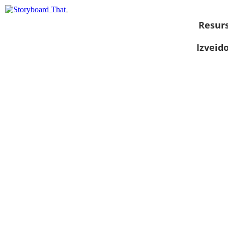
Resurs
Izveid
Skatīt kā
slaidrādi