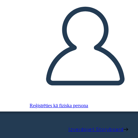
Reģistrēties kā fiziska persona
Izveidojiet Storyboard