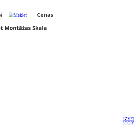
i
Cenas
ot Montāžas Skala
IZVE
STOR