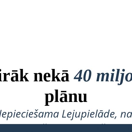
airāk nekā
40 milj
plānu
Nepieciešama Lejupielāde, na
Nepieciešama Pieteikšanās!