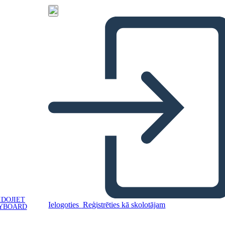
IDOJIET
Ielogoties
Reģistrēties kā skolotājam
YBOARD