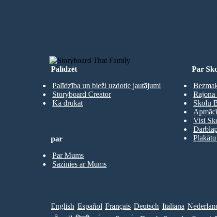
IZVEIDOT SAVU PIRMO STĀSTU
Palīdzēt
Par Sko
Palīdzība un bieži uzdotie jautājumi
Bezmaks
Storyboard Creator
Rajona 
Kā drukāt
Skolu B
Apmācīb
Visi Sk
Darbla
Plakātu
par
Par Mums
Sazinies ar Mums
English
Español
Français
Deutsch
Italiana
Nederlan