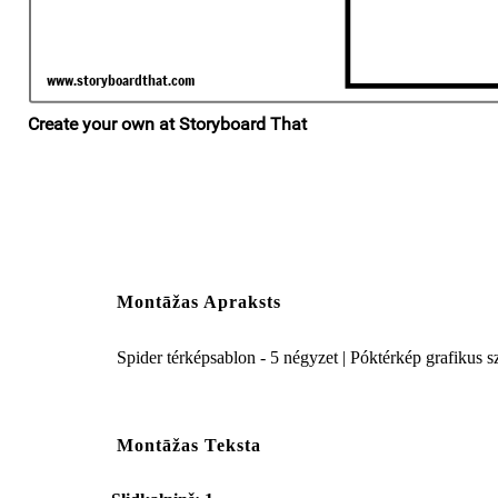
Montāžas Apraksts
Spider térképsablon - 5 négyzet | Póktérkép grafikus
Montāžas Teksta