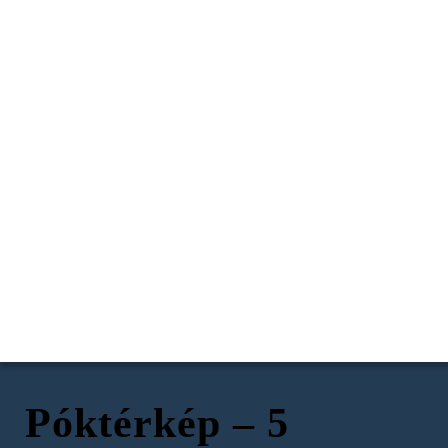
Póktérkép – 5