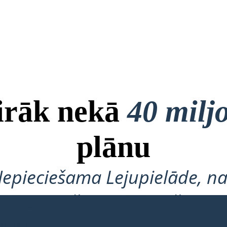
airāk nekā
40 milj
plānu
Nepieciešama Lejupielāde, na
Nepieciešama Pieteikšanās!
 SHĒMU