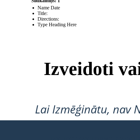
Slidkalniņš: 1
Name Date
Title:
Directions:
Type Heading Here
Izveidoti v
Lai Izmēģinātu, nav 
IZVEIDOT SAVU PIRMO STĀSTU