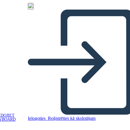
IDOJIET
Ielogoties
Reģistrēties kā skolotājam
YBOARD