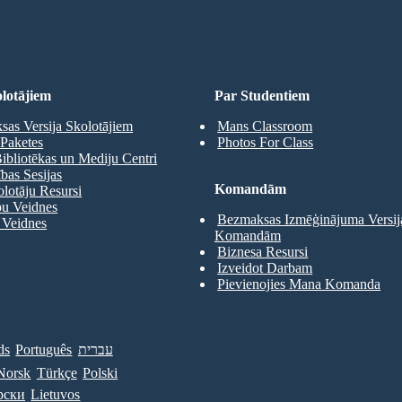
lotājiem
Par Studentiem
as Versija Skolotājiem
Mans Classroom
Paketes
Photos For Class
ibliotēkas un Mediju Centri
as Sesijas
Komandām
olotāju Resursi
pu Veidnes
Bezmaksas Izmēģinājuma Versij
 Veidnes
Komandām
Biznesa Resursi
Izveidot Darbam
Pievienojies Mana Komanda
ds
Português
עברית
Norsk
Türkçe
Polski
рски
Lietuvos