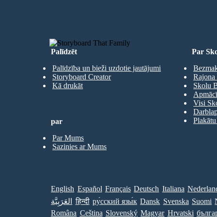
Palīdzēt
Par Sko
Palīdzība un bieži uzdotie jautājumi
Bezmaks
Storyboard Creator
Rajona 
Kā drukāt
Skolu B
Apmācīb
Visi Sk
Darbla
Plakātu
par
Par Mums
Sazinies ar Mums
English
Español
Français
Deutsch
Italiana
Nederlan
العَرَبِيَّة
हिन्दी
ру́сский язы́к
Dansk
Svenska
Suomi
Româna
Ceština
Slovenský
Magyar
Hrvatski
бълга