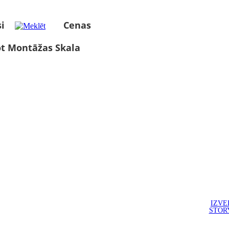
i
Cenas
ot Montāžas Skala
IZVE
STOR