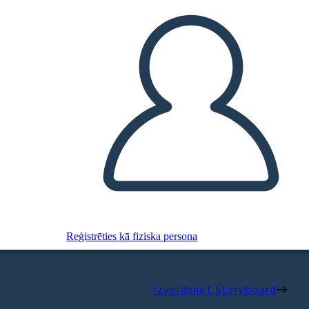
Reģistrēties kā fiziska persona
Izveidojiet Storyboard