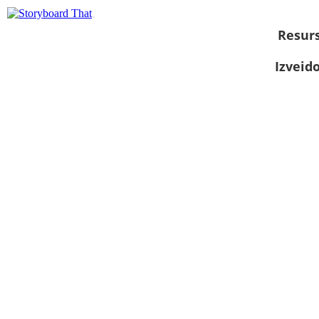
Resurs
Izveid
Skatīt kā
slaidrādi