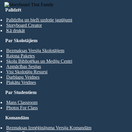
Palīdzēt
Palīdzība un bieži uzdotie jautājumi
Storyboard Creator
Kā drukāt
Par Skolotājiem
Bezmaksas Versija Skolotājiem
Rajona Paketes
Skolu Bibliotēkas un Mediju Centri
Apmācības Sesijas
Visi Skolotāju Resursi
Darblapu Veidnes
Plakātu Veidnes
Par Studentiem
Mans Classroom
Photos For Class
Komandām
Bezmaksas Izmēģinājuma Versija Komandām