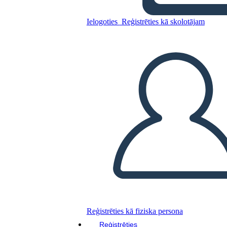
Ielogoties
Reģistrēties kā skolotājam
Kopējiet šo stāstu tabulu
IZVEIDOT STĀSTU SHĒMU
ATSKAŅOT SLAIDRĀDI
IZLASI MAN
Reģistrēties kā fiziska persona
Reģistrēties