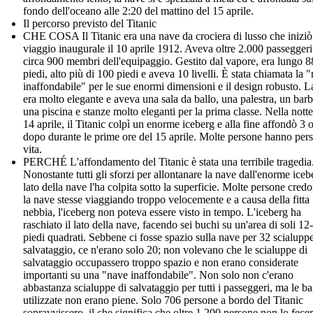
fondo dell'oceano alle 2:20 del mattino del 15 aprile.
Il percorso previsto del Titanic
CHE COSA Il Titanic era una nave da crociera di lusso che iniziò 
viaggio inaugurale il 10 aprile 1912. Aveva oltre 2.000 passeggeri
circa 900 membri dell'equipaggio. Gestito dal vapore, era lungo 
piedi, alto più di 100 piedi e aveva 10 livelli. È stata chiamata la 
inaffondabile" per le sue enormi dimensioni e il design robusto. 
era molto elegante e aveva una sala da ballo, una palestra, un barb
una piscina e stanze molto eleganti per la prima classe. Nella notte
14 aprile, il Titanic colpì un enorme iceberg e alla fine affondò 3 
dopo durante le prime ore del 15 aprile. Molte persone hanno pers
vita.
PERCHÉ L'affondamento del Titanic è stata una terribile tragedia
Nonostante tutti gli sforzi per allontanare la nave dall'enorme icebe
lato della nave l'ha colpita sotto la superficie. Molte persone cred
la nave stesse viaggiando troppo velocemente e a causa della fitta
nebbia, l'iceberg non poteva essere visto in tempo. L'iceberg ha
raschiato il lato della nave, facendo sei buchi su un'area di soli 12
piedi quadrati. Sebbene ci fosse spazio sulla nave per 32 scialuppe
salvataggio, ce n'erano solo 20; non volevano che le scialuppe di
salvataggio occupassero troppo spazio e non erano considerate
importanti su una "nave inaffondabile". Non solo non c'erano
abbastanza scialuppe di salvataggio per tutti i passeggeri, ma le b
utilizzate non erano piene. Solo 706 persone a bordo del Titanic
sopravvissero, il che significa che oltre 1.200 persone non lo fecer