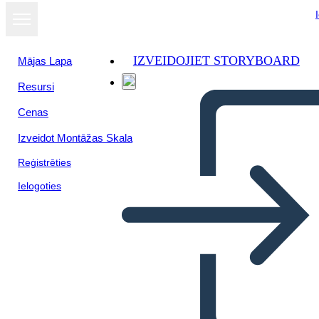
IZVEIDOJIET STORYBOARD
Mājas Lapa
Resursi
Cenas
Izveidot Montāžas Skala
Reģistrēties
Ielogoties
5 Ws poster