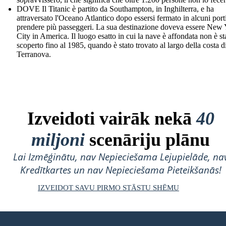
DOVE Il Titanic è partito da Southampton, in Inghilterra, e ha
attraversato l'Oceano Atlantico dopo essersi fermato in alcuni port
prendere più passeggeri. La sua destinazione doveva essere New
City in America. Il luogo esatto in cui la nave è affondata non è st
scoperto fino al 1985, quando è stato trovato al largo della costa d
Terranova.
Izveidoti vairāk nekā
40
miljoni
scenāriju plānu
Lai Izmēģinātu, nav Nepieciešama Lejupielāde, na
Kredītkartes un nav Nepieciešama Pieteikšanās!
IZVEIDOT SAVU PIRMO STĀSTU SHĒMU