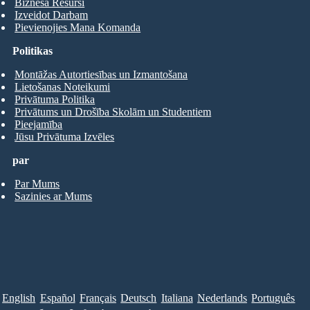
Biznesa Resursi
Izveidot Darbam
Pievienojies Mana Komanda
Politikas
Montāžas Autortiesības un Izmantošana
Lietošanas Noteikumi
Privātuma Politika
Privātums un Drošība Skolām un Studentiem
Pieejamība
Jūsu Privātuma Izvēles
par
Par Mums
Sazinies ar Mums
English
Español
Français
Deutsch
Italiana
Nederlands
Português