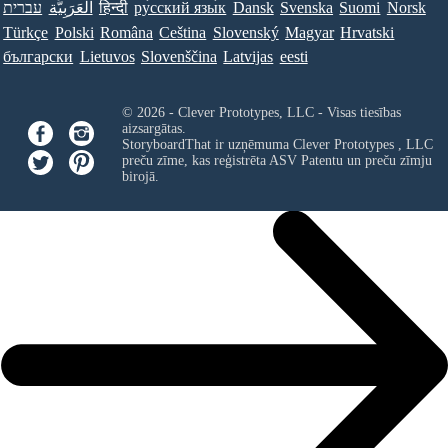
עברית
العَرَبِيَّة
हिन्दी
ру́сский язы́к
Dansk
Svenska
Suomi
Norsk
Türkçe
Polski
Româna
Ceština
Slovenský
Magyar
Hrvatski
български
Lietuvos
Slovenščina
Latvijas
eesti
© 2026 - Clever Prototypes, LLC - Visas tiesības
aizsargātas.
StoryboardThat ir uzņēmuma
Clever Prototypes , LLC
preču zīme, kas reģistrēta ASV Patentu un preču zīmju
birojā.