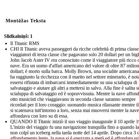
Montāžas Teksta
Slidkalniņš: 1
Il Titanic RMS
CHI Il Titanic aveva passeggeri da ricche celebrità di prima classe
viaggiatori di terza classe che pagavano solo 20 dollari per un bigl
John Jacob Aster IV era conosciuto come il viaggiatore più ricco d
nave. Era un uomo d'affari americano del valore di oltre 87 milion
dollari; è morto sulla barca. Molly Brown, una socialite american
ha raggiunto la ricchezza con il marito nel settore minerario, è not
essersi rifiutata di imbarcarsi immediatamente su una scialuppa di
salvataggio e aiutare gli altri a mettersi in salvo. Alla fine è salita 
scialuppa di salvataggio ed è sopravvissuta. Mentre la nave affon
otto musicisti che viaggiavano in seconda classe saranno sempre
ricordati per il loro coraggio: suonando musica rilassante mentre i
si scatenava tutt'intorno a loro, senza mai muoversi mentre la nave
affondava con loro su di essa.
QUANDO Il Titanic iniziò il suo viaggio inaugurale il 10 aprile 
L'inizio del viaggio fu una navigazione tranquilla fino a quando l
non colpì un iceberg nella tarda notte del 14 aprile. Dopo circa 3 o
affondamento lento, la nave si è spezzata a metà ed è affondata su