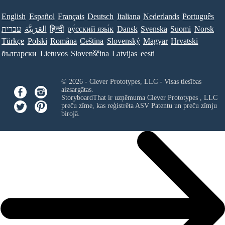
English
Español
Français
Deutsch
Italiana
Nederlands
Português
עברית
العَرَبِيَّة
हिन्दी
ру́сский язы́к
Dansk
Svenska
Suomi
Norsk
Türkçe
Polski
Româna
Ceština
Slovenský
Magyar
Hrvatski
български
Lietuvos
Slovenščina
Latvijas
eesti
© 2026 - Clever Prototypes, LLC - Visas tiesības
aizsargātas.
StoryboardThat ir uzņēmuma
Clever Prototypes , LLC
preču zīme, kas reģistrēta ASV Patentu un preču zīmju
birojā.