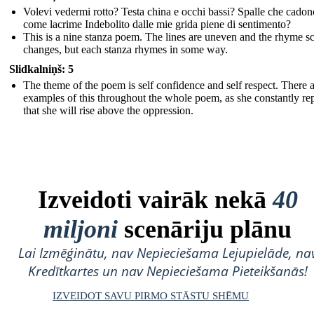
Volevi vedermi rotto? Testa china e occhi bassi? Spalle che cadon
come lacrime Indebolito dalle mie grida piene di sentimento?
This is a nine stanza poem. The lines are uneven and the rhyme 
changes, but each stanza rhymes in some way.
Slidkalniņš: 5
The theme of the poem is self confidence and self respect. There 
examples of this throughout the whole poem, as she constantly re
that she will rise above the oppression.
Izveidoti vairāk nekā
40
miljoni
scenāriju plānu
Lai Izmēģinātu, nav Nepieciešama Lejupielāde, na
Kredītkartes un nav Nepieciešama Pieteikšanās!
IZVEIDOT SAVU PIRMO STĀSTU SHĒMU