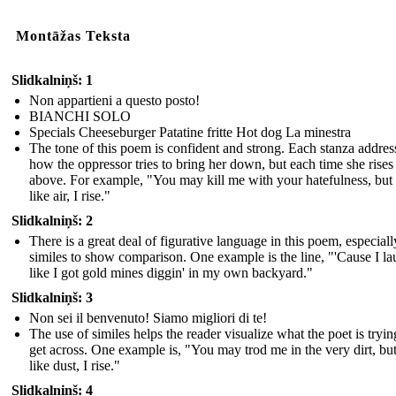
Montāžas Teksta
Slidkalniņš: 1
Non appartieni a questo posto!
BIANCHI SOLO
Specials Cheeseburger Patatine fritte Hot dog La minestra
The tone of this poem is confident and strong. Each stanza addres
how the oppressor tries to bring her down, but each time she rises
above. For example, "You may kill me with your hatefulness, but s
like air, I rise."
Slidkalniņš: 2
There is a great deal of figurative language in this poem, especiall
similes to show comparison. One example is the line, "'Cause I l
like I got gold mines diggin' in my own backyard."
Slidkalniņš: 3
Non sei il benvenuto! Siamo migliori di te!
The use of similes helps the reader visualize what the poet is tryin
get across. One example is, "You may trod me in the very dirt, but 
like dust, I rise."
Slidkalniņš: 4