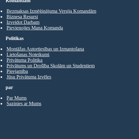
Komandām
Bezmaksas Izmēģinājuma Versija Komandām
Biznesa Resursi
Izveidot Darbam
Pievienojies Mana Komanda
Politikas
Montāžas Autortiesības un Izmantošana
Lietošanas Noteikumi
Privātuma Politika
Privātums un Drošība Skolām un Studentiem
Pieejamība
Jūsu Privātuma Izvēles
par
Par Mums
Sazinies ar Mums