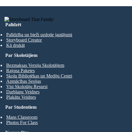
Palīdzēt
Palīdzība un bieži uzdotie jautājumi
Storyboard Creator
Kā drukāt
Par Skolotājiem
Bezmaksas Versija Skolotājiem
Rajona Paketes
Skolu Bibliotēkas un Mediju Centri
Apmācības Sesijas
Visi Skolotāju Resursi
Darblapu Veidnes
Plakātu Veidnes
Par Studentiem
Mans Classroom
Photos For Class