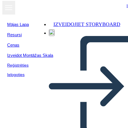
IZVEIDOJIET STORYBOARD
Mājas Lapa
Resursi
Cenas
Izveidot Montāžas Skala
Reģistrēties
Ielogoties
Analisi TWIST "Still I Rise"