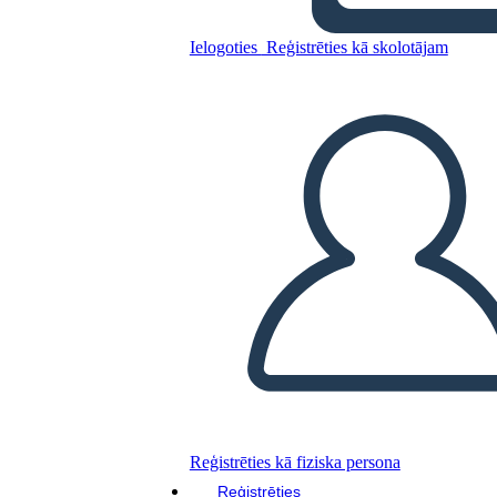
Ielogoties
Reģistrēties kā skolotājam
Kopējiet šo stāstu tabulu
IZVEIDOT STĀSTU SHĒMU
ATSKAŅOT SLAIDRĀDI
IZLASI MAN
Reģistrēties kā fiziska persona
Reģistrēties