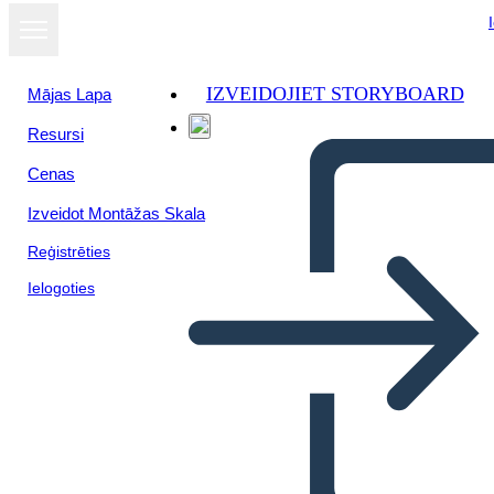
IZVEIDOJIET STORYBOARD
Mājas Lapa
Resursi
Cenas
Izveidot Montāžas Skala
Reģistrēties
Ielogoties
Antica Cina Bio