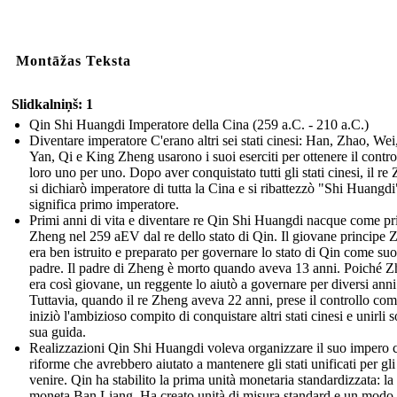
Montāžas Teksta
Slidkalniņš: 1
Qin Shi Huangdi Imperatore della Cina (259 a.C. - 210 a.C.)
Diventare imperatore C'erano altri sei stati cinesi: Han, Zhao, Wei
Yan, Qi e King Zheng usarono i suoi eserciti per ottenere il contro
loro uno per uno. Dopo aver conquistato tutti gli stati cinesi, il re
si dichiarò imperatore di tutta la Cina e si ribattezzò "Shi Huangd
significa primo imperatore.
Primi anni di vita e diventare re Qin Shi Huangdi nacque come pr
Zheng nel 259 aEV dal re dello stato di Qin. Il giovane principe
era ben istruito e preparato per governare lo stato di Qin come suo
padre. Il padre di Zheng è morto quando aveva 13 anni. Poiché 
era così giovane, un reggente lo aiutò a governare per diversi anni
Tuttavia, quando il re Zheng aveva 22 anni, prese il controllo com
iniziò l'ambizioso compito di conquistare altri stati cinesi e unirli s
sua guida.
Realizzazioni Qin Shi Huangdi voleva organizzare il suo impero 
riforme che avrebbero aiutato a mantenere gli stati unificati per gli
venire. Qin ha stabilito la prima unità monetaria standardizzata: la
moneta Ban Liang. Ha creato unità di misura standard e un modo