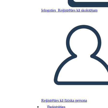
Ielogoties
Reģistrēties kā skolotājam
Kopējiet šo stāstu tabulu
IZVEIDOT STĀSTU SHĒMU
ATSKAŅOT SLAIDRĀDI
IZLASI MAN
Reģistrēties kā fiziska persona
Reģistrēties