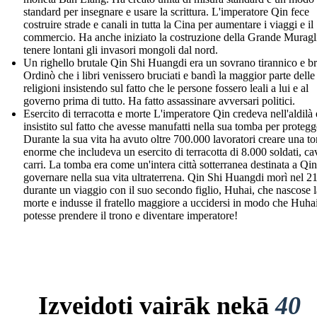
standard per insegnare e usare la scrittura. L'imperatore Qin fece
costruire strade e canali in tutta la Cina per aumentare i viaggi e il
commercio. Ha anche iniziato la costruzione della Grande Muragl
tenere lontani gli invasori mongoli dal nord.
Un righello brutale Qin Shi Huangdi era un sovrano tirannico e br
Ordinò che i libri venissero bruciati e bandì la maggior parte delle
religioni insistendo sul fatto che le persone fossero leali a lui e al
governo prima di tutto. Ha fatto assassinare avversari politici.
Esercito di terracotta e morte L'imperatore Qin credeva nell'aldilà 
insistito sul fatto che avesse manufatti nella sua tomba per protegg
Durante la sua vita ha avuto oltre 700.000 lavoratori creare una t
enorme che includeva un esercito di terracotta di 8.000 soldati, cav
carri. La tomba era come un'intera città sotterranea destinata a Qin
governare nella sua vita ultraterrena. Qin Shi Huangdi morì nel 
durante un viaggio con il suo secondo figlio, Huhai, che nascose l
morte e indusse il fratello maggiore a uccidersi in modo che Huha
potesse prendere il trono e diventare imperatore!
Izveidoti vairāk nekā
40