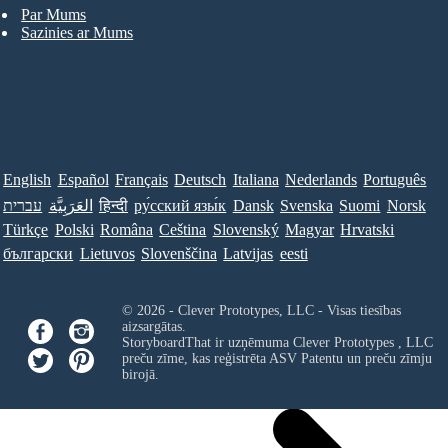
Par Mums
Sazinies ar Mums
English
Español
Français
Deutsch
Italiana
Nederlands
Português
עברית
العَرَبِيَّة
हिन्दी
ру́сский язы́к
Dansk
Svenska
Suomi
Norsk
Türkçe
Polski
Româna
Ceština
Slovenský
Magyar
Hrvatski
български
Lietuvos
Slovenščina
Latvijas
eesti
© 2026 - Clever Prototypes, LLC - Visas tiesības
aizsargātas.
StoryboardThat ir uzņēmuma
Clever Prototypes , LLC
preču zīme, kas reģistrēta ASV Patentu un preču zīmju
birojā.