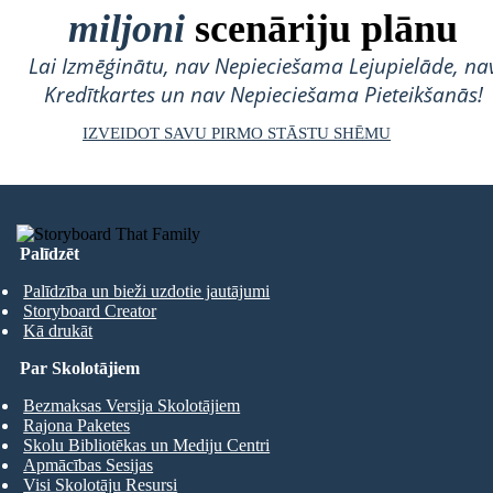
miljoni
scenāriju plānu
Lai Izmēģinātu, nav Nepieciešama Lejupielāde, na
Kredītkartes un nav Nepieciešama Pieteikšanās!
IZVEIDOT SAVU PIRMO STĀSTU SHĒMU
Palīdzēt
Palīdzība un bieži uzdotie jautājumi
Storyboard Creator
Kā drukāt
Par Skolotājiem
Bezmaksas Versija Skolotājiem
Rajona Paketes
Skolu Bibliotēkas un Mediju Centri
Apmācības Sesijas
Visi Skolotāju Resursi