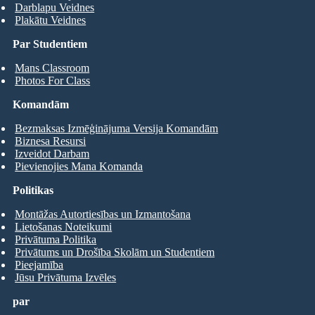
Darblapu Veidnes
Plakātu Veidnes
Par Studentiem
Mans Classroom
Photos For Class
Komandām
Bezmaksas Izmēģinājuma Versija Komandām
Biznesa Resursi
Izveidot Darbam
Pievienojies Mana Komanda
Politikas
Montāžas Autortiesības un Izmantošana
Lietošanas Noteikumi
Privātuma Politika
Privātums un Drošība Skolām un Studentiem
Pieejamība
Jūsu Privātuma Izvēles
par