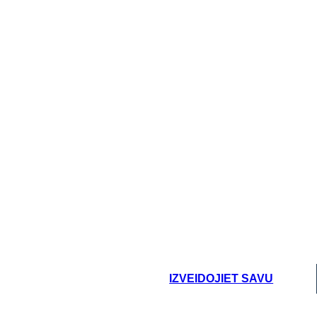
IZVEIDOJIET SAVU