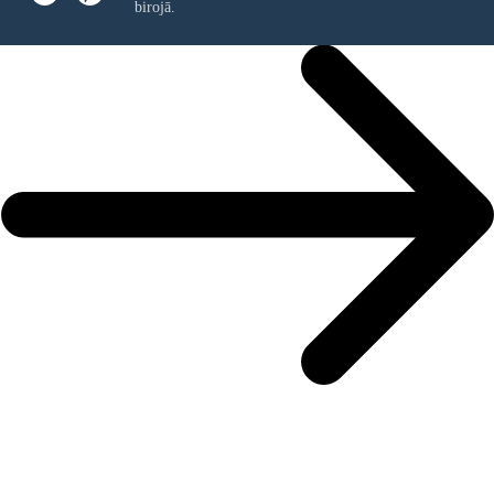
birojā.