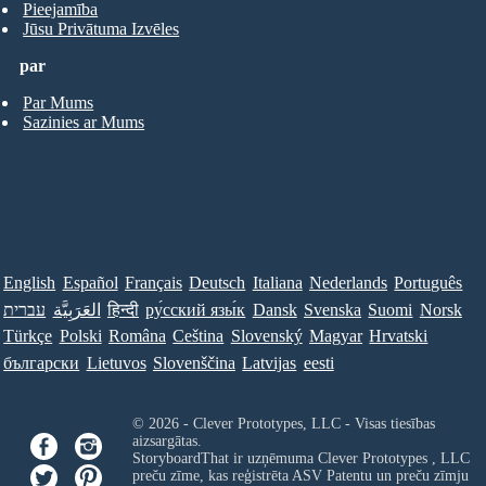
Pieejamība
Jūsu Privātuma Izvēles
par
Par Mums
Sazinies ar Mums
English
Español
Français
Deutsch
Italiana
Nederlands
Português
עברית
العَرَبِيَّة
हिन्दी
ру́сский язы́к
Dansk
Svenska
Suomi
Norsk
Türkçe
Polski
Româna
Ceština
Slovenský
Magyar
Hrvatski
български
Lietuvos
Slovenščina
Latvijas
eesti
© 2026 - Clever Prototypes, LLC - Visas tiesības
aizsargātas.
StoryboardThat ir uzņēmuma
Clever Prototypes , LLC
preču zīme, kas reģistrēta ASV Patentu un preču zīmju