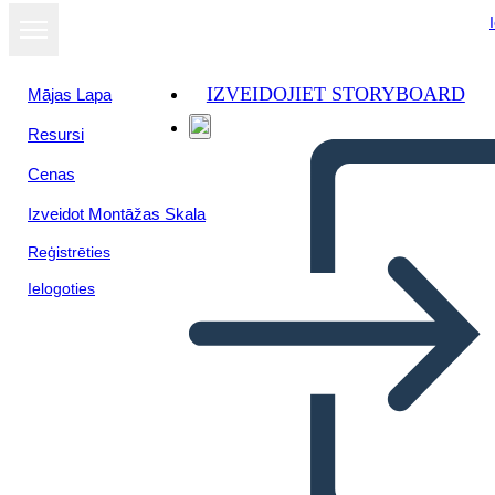
IZVEIDOJIET STORYBOARD
Mājas Lapa
Resursi
Cenas
Izveidot Montāžas Skala
Reģistrēties
Ielogoties
Antica India Lit Connection