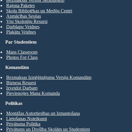
Bezmaksas Versija Skolotājiem
Rajona Paketes
Skolu Bibliotēkas un Mediju Centri
Apmācības Sesijas
Visi Skolotāju Resursi
Darblapu Veidnes
Plakātu Veidnes
Par Studentiem
Mans Classroom
Photos For Class
Komandām
Bezmaksas Izmēģinājuma Versija Komandām
Biznesa Resursi
Izveidot Darbam
Pievienojies Mana Komanda
Politikas
Montāžas Autortiesības un Izmantošana
Lietošanas Noteikumi
Privātuma Politika
Privātums un Drošība Skolām un Studentiem