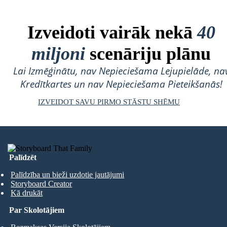
Izveidoti vairāk nekā
40
miljoni
scenāriju plānu
Lai Izmēģinātu, nav Nepieciešama Lejupielāde, na
Kredītkartes un nav Nepieciešama Pieteikšanās!
IZVEIDOT SAVU PIRMO STĀSTU SHĒMU
Palīdzēt
Palīdzība un bieži uzdotie jautājumi
Storyboard Creator
Kā drukāt
Par Skolotājiem