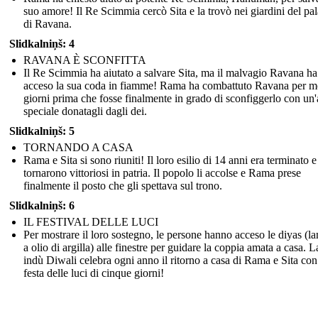
suo amore! Il Re Scimmia cercò Sita e la trovò nei giardini del pa
di Ravana.
Slidkalniņš: 4
RAVANA È SCONFITTA
Il Re Scimmia ha aiutato a salvare Sita, ma il malvagio Ravana ha
acceso la sua coda in fiamme! Rama ha combattuto Ravana per mo
giorni prima che fosse finalmente in grado di sconfiggerlo con un
speciale donatagli dagli dei.
Slidkalniņš: 5
TORNANDO A CASA
Rama e Sita si sono riuniti! Il loro esilio di 14 anni era terminato e
tornarono vittoriosi in patria. Il popolo li accolse e Rama prese
finalmente il posto che gli spettava sul trono.
Slidkalniņš: 6
IL FESTIVAL DELLE LUCI
Per mostrare il loro sostegno, le persone hanno acceso le diyas (
a olio di argilla) alle finestre per guidare la coppia amata a casa. L
indù Diwali celebra ogni anno il ritorno a casa di Rama e Sita co
festa delle luci di cinque giorni!