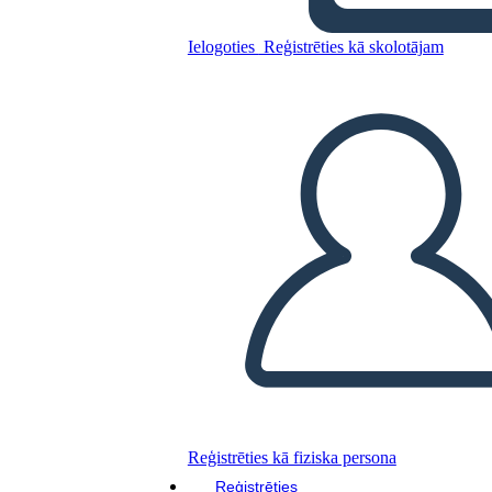
Ielogoties
Reģistrēties kā skolotājam
Kopējiet šo stāstu tabulu
IZVEIDOT STĀSTU SHĒMU
ATSKAŅOT SLAIDRĀDI
IZLASI MAN
Reģistrēties kā fiziska persona
Reģistrēties