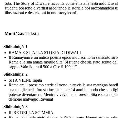
Sita: The Story of Diwali e racconta come è nata la festa indù Diwal
studenti possono divertirsi ascoltando la storia e poi raccontandola 
illustrazioni e descrizioni in uno storyboard!
Montāžas Teksta
Slidkalniņš: 1
RAMA E SITA: LA STORIA DI DIWALI
Il Ramayana è un antico poema epico indù scritto in sanscrito su 
Rama e la sua amata moglie Sita. Si ritiene che sia stato scritto dal
saggio Valmiki tra il 500 a.C. e il 100 a.C.
Slidkalniņš: 2
SITA VIENE rapita
Rama era il prossimo erede al trono, tuttavia la sua matrigna bandì
sua moglie nella foresta incantata per 14 anni in modo che suo fig
potesse diventare re. Mentre viveva nella foresta, Sita è stata rapit
demone malvagio Ravana!
Slidkalniņš: 3
IL RE DELLA SCIMMIA
Rama ha chiesto aiuto al potente Re Scimmia, Hanuman, per salva