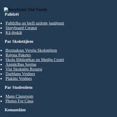
Palīdzēt
Palīdzība un bieži uzdotie jautājumi
Storyboard Creator
Kā drukāt
Par Skolotājiem
Bezmaksas Versija Skolotājiem
Rajona Paketes
Skolu Bibliotēkas un Mediju Centri
Apmācības Sesijas
Visi Skolotāju Resursi
Darblapu Veidnes
Plakātu Veidnes
Par Studentiem
Mans Classroom
Photos For Class
Komandām