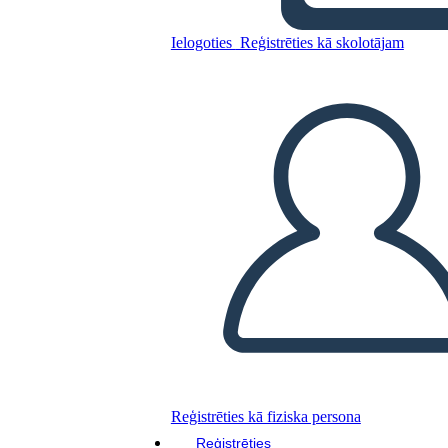
Ielogoties
Reģistrēties kā skolotājam
Kopējiet šo stāstu tabulu
IZVEIDOT STĀSTU SHĒMU
ATSKAŅOT SLAIDRĀDI
IZLASI MAN
Reģistrēties kā fiziska persona
Reģistrēties