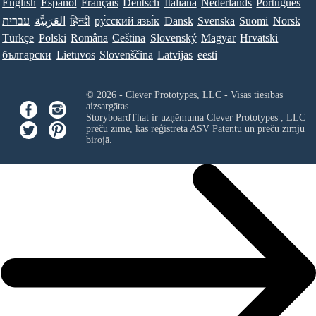
English
Español
Français
Deutsch
Italiana
Nederlands
Português
עברית
العَرَبِيَّة
हिन्दी
ру́сский язы́к
Dansk
Svenska
Suomi
Norsk
Türkçe
Polski
Româna
Ceština
Slovenský
Magyar
Hrvatski
български
Lietuvos
Slovenščina
Latvijas
eesti
© 2026 - Clever Prototypes, LLC - Visas tiesības
aizsargātas.
StoryboardThat ir uzņēmuma
Clever Prototypes , LLC
preču zīme, kas reģistrēta ASV Patentu un preču zīmju
birojā.