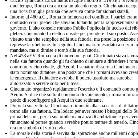
Lucius Quinctius Cincinnatus nacque intorno al 519 aEV a Roma
quel tempo, Roma era ancora un piccolo regno. Cincinnato nacqu
una ricca famiglia patrizia che serviva come funzionari statali.
Intorno al 460 a.C., Roma fu immersa nel conflitto. I patrizi erano
contrasto con i plebei che stavano lottando per la rappresentanza n
governo. L'alto console romano Publio Poplicola fu ucciso dai ribe
plebei. Cincinnato fu eletto console per prendere il suo posto. Av
vissuto una vita semplice nella sua fattoria, ma prese la posizione 
represse la ribellione. In seguito, Cincinnato fu esortato a servire u
mandato, ma si dimise e tornò alla sua fattoria.
Nel 458 aEV Roma era di nuovo nei guai. Cincinnato stava lavo
nella sua fattoria quando gli fu chiesto di aiutare a difendere i rom
contro un vicino rivale, gli Aequi. I senatori dissero a Cincinnato 
stato nominato dittatore, una posizione che i romani avevano crea
le emergenze. Il dittatore avrebbe il potere assoluto ma sarebbe
autorizzato a servire solo per 6 mesi.
Cincinnato organizzò rapidamente l'esercito e li comandò contro g
Aequi. Si dice che sotto il comando di Cincinnato, i romani furon
grado di sconfiggere gli Aequi in due settimane.
Dopo la sua vittoria, Cincinnato rinunciò alla sua carica di dittator
tornò alla sua fattoria. Era lodato per aver messo i bisogni dello St
prima dei suoi, per la sua umile mancanza di ambizione e per aver
rinunciato al potere quando avrebbe potuto tentare di tenerlo. Cin
era un simbolo di virtù civica.
La morale della storia è servita da ispirazione anche millenni dopo