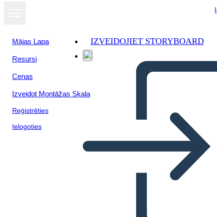
IZVEIDOJIET STORYBOARD
Mājas Lapa
Resursi
Cenas
Izveidot Montāžas Skala
Reģistrēties
Ielogoties
Antica Roma Bio Cincinnato