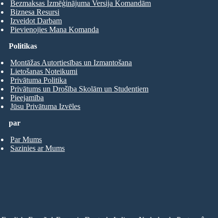
Bezmaksas Izmēģinājuma Versija Komandām
Biznesa Resursi
Izveidot Darbam
Pievienojies Mana Komanda
Politikas
Montāžas Autortiesības un Izmantošana
Lietošanas Noteikumi
Privātuma Politika
Privātums un Drošība Skolām un Studentiem
Pieejamība
Jūsu Privātuma Izvēles
par
Par Mums
Sazinies ar Mums