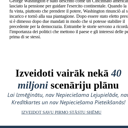
George Washington è stato descritto come un Cincinnato america
lasciato la pensione per guidare l'esercito continentale. Quando la
fu vinta, piuttosto che prendere il potere, Washington rinunciò al 
incarico e tornò alla sua piantagione. Dopo essere stato eletto pres
si è dimesso dopo due mandati in modo che si potesse stabilire il
precedente per la democrazia. Entrambe le storie servono a ricord
l'importanza dei politici che mettono il paese e gli interessi delle 
prima di se stessi.
Izveidoti vairāk nekā
40
miljoni
scenāriju plānu
Lai Izmēģinātu, nav Nepieciešama Lejupielāde, na
Kredītkartes un nav Nepieciešama Pieteikšanās!
IZVEIDOT SAVU PIRMO STĀSTU SHĒMU