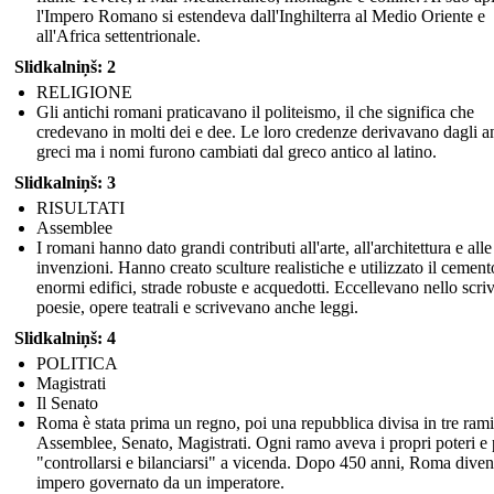
l'Impero Romano si estendeva dall'Inghilterra al Medio Oriente e
all'Africa settentrionale.
Slidkalniņš: 2
RELIGIONE
Gli antichi romani praticavano il politeismo, il che significa che
credevano in molti dei e dee. Le loro credenze derivavano dagli an
greci ma i nomi furono cambiati dal greco antico al latino.
Slidkalniņš: 3
RISULTATI
Assemblee
I romani hanno dato grandi contributi all'arte, all'architettura e alle
invenzioni. Hanno creato sculture realistiche e utilizzato il cement
enormi edifici, strade robuste e acquedotti. Eccellevano nello scri
poesie, opere teatrali e scrivevano anche leggi.
Slidkalniņš: 4
POLITICA
Magistrati
Il Senato
Roma è stata prima un regno, poi una repubblica divisa in tre rami
Assemblee, Senato, Magistrati. Ogni ramo aveva i propri poteri e
"controllarsi e bilanciarsi" a vicenda. Dopo 450 anni, Roma dive
impero governato da un imperatore.