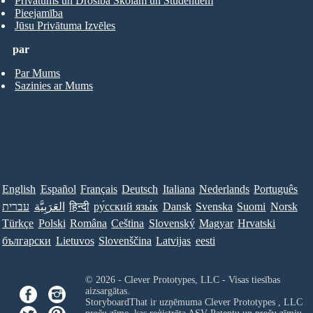
Privātums un Drošība Skolām un Studentiem
Pieejamība
Jūsu Privātuma Izvēles
par
Par Mums
Sazinies ar Mums
English
Español
Français
Deutsch
Italiana
Nederlands
Português
עברית
العَرَبِيَّة
हिन्दी
ру́сский язы́к
Dansk
Svenska
Suomi
Norsk
Türkçe
Polski
Româna
Ceština
Slovenský
Magyar
Hrvatski
български
Lietuvos
Slovenščina
Latvijas
eesti
© 2026 - Clever Prototypes, LLC - Visas tiesības
aizsargātas.
StoryboardThat ir uzņēmuma
Clever Prototypes , LLC