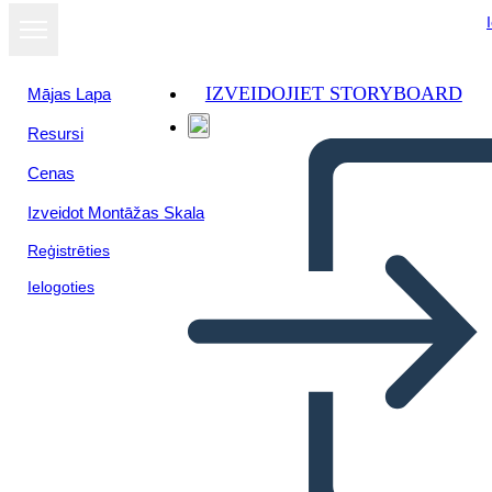
IZVEIDOJIET STORYBOARD
Mājas Lapa
Resursi
Skatīt kā
Cenas
slaidrādi
Izveidot Montāžas Skala
Reģistrēties
Ielogoties