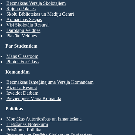
Bezmaksas Versija Skolotājiem
Rajona Paketes
Skolu Bibliotēkas un Mediju Centri
Apmācības Sesijas
Visi Skolotāju Resursi
Darblapu Veidnes
Plakātu Veidnes
Par Studentiem
Mans Classroom
Photos For Class
Komandām
Bezmaksas Izmēģinājuma Versija Komandām
Biznesa Resursi
Izveidot Darbam
Pievienojies Mana Komanda
Politikas
Montāžas Autortiesības un Izmantošana
Lietošanas Noteikumi
Privātuma Politika