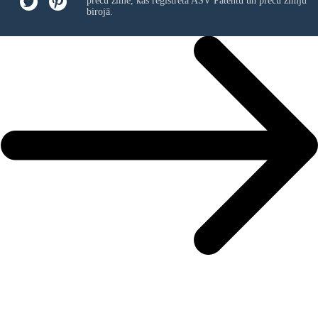
preču zīme, kas reģistrēta ASV Patentu un preču zīmju
birojā.