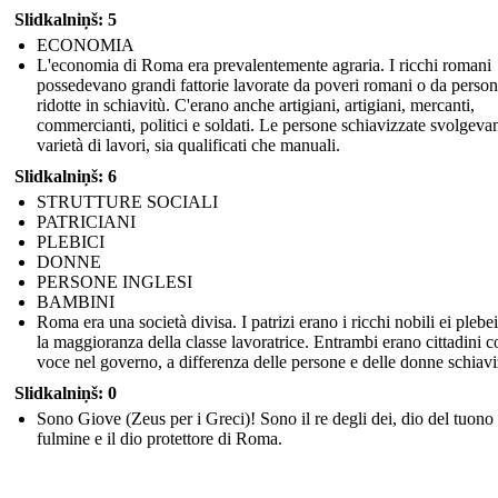
Slidkalniņš: 5
ECONOMIA
L'economia di Roma era prevalentemente agraria. I ricchi romani
possedevano grandi fattorie lavorate da poveri romani o da perso
ridotte in schiavitù. C'erano anche artigiani, artigiani, mercanti,
commercianti, politici e soldati. Le persone schiavizzate svolgev
varietà di lavori, sia qualificati che manuali.
Slidkalniņš: 6
STRUTTURE SOCIALI
PATRICIANI
PLEBICI
DONNE
PERSONE INGLESI
BAMBINI
Roma era una società divisa. I patrizi erano i ricchi nobili ei plebe
la maggioranza della classe lavoratrice. Entrambi erano cittadini 
voce nel governo, a differenza delle persone e delle donne schiavi
Slidkalniņš: 0
Sono Giove (Zeus per i Greci)! Sono il re degli dei, dio del tuono 
fulmine e il dio protettore di Roma.