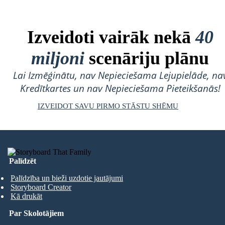
Izveidoti vairāk nekā
40
miljoni
scenāriju plānu
Lai Izmēģinātu, nav Nepieciešama Lejupielāde, na
Kredītkartes un nav Nepieciešama Pieteikšanās!
IZVEIDOT SAVU PIRMO STĀSTU SHĒMU
Palīdzēt
Palīdzība un bieži uzdotie jautājumi
Storyboard Creator
Kā drukāt
Par Skolotājiem