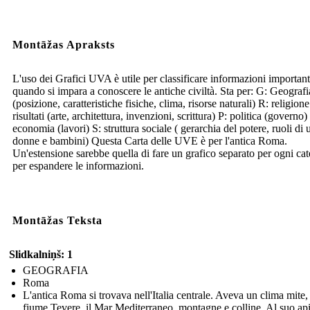
Montāžas Apraksts
L'uso dei Grafici UVA è utile per classificare informazioni important
quando si impara a conoscere le antiche civiltà. Sta per: G: Geografi
(posizione, caratteristiche fisiche, clima, risorse naturali) R: religion
risultati (arte, architettura, invenzioni, scrittura) P: politica (governo)
economia (lavori) S: struttura sociale ( gerarchia del potere, ruoli di
donne e bambini) Questa Carta delle UVE è per l'antica Roma.
Un'estensione sarebbe quella di fare un grafico separato per ogni cat
per espandere le informazioni.
Montāžas Teksta
Slidkalniņš: 1
GEOGRAFIA
Roma
L'antica Roma si trovava nell'Italia centrale. Aveva un clima mite, 
fiume Tevere, il Mar Mediterraneo, montagne e colline. Al suo api