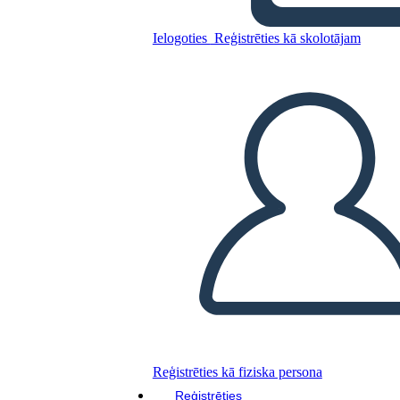
Antica Roma UVA Grafico
Ielogoties
Reģistrēties kā skolotājam
Kopējiet šo stāstu tabulu
IZVEIDOT STĀSTU SHĒMU
ATSKAŅOT SLAIDRĀDI
IZLASI MAN
Reģistrēties kā fiziska persona
Reģistrēties