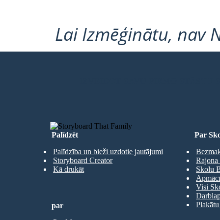
Lai Izmēģinātu, nav 
IZVEIDOT SAVU PIRMO STĀSTU
Palīdzēt
Par Sko
Palīdzība un bieži uzdotie jautājumi
Bezmaks
Storyboard Creator
Rajona 
Kā drukāt
Skolu B
Apmācīb
Visi Sk
Darbla
Plakātu
par