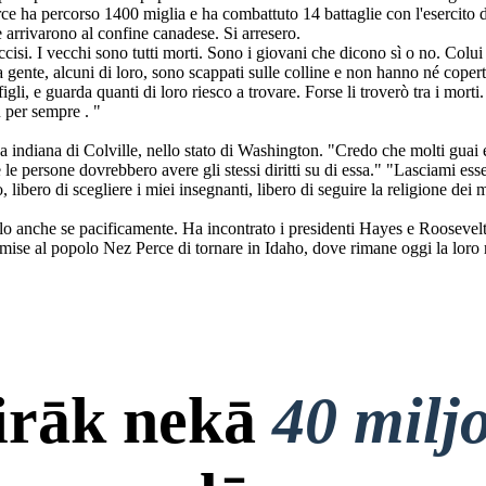
e ha percorso 1400 miglia e ha combattuto 14 battaglie con l'esercito de
 arrivarono al confine canadese. Si arresero.
cisi. I vecchi sono tutti morti. Sono i giovani che dicono sì o no. Col
 gente, alcuni di loro, sono scappati sulle colline e non hanno né cope
igli, e guarda quanti di loro riesco a trovare. Forse li troverò tra i mor
ù per sempre . "
a indiana di Colville, nello stato di Washington. "Credo che molti guai e
te le persone dovrebbero avere gli stessi diritti su di essa." "Lasciami es
libero di scegliere i miei insegnanti, libero di seguire la religione dei m
o anche se pacificamente. Ha incontrato i presidenti Hayes e Roosevelt i
mise al popolo Nez Perce di tornare in Idaho, dove rimane oggi la loro r
airāk nekā
40 milj