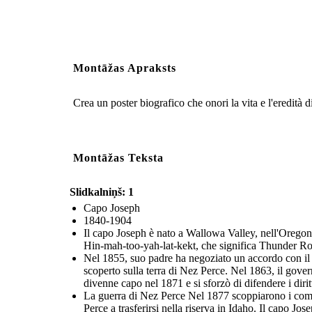
Montāžas Apraksts
Crea un poster biografico che onori la vita e l'eredità 
Montāžas Teksta
Slidkalniņš: 1
Capo Joseph
1840-1904
Il capo Joseph è nato a Wallowa Valley, nell'Orego
Hin-mah-too-yah-lat-kekt, che significa Thunder R
Nel 1855, suo padre ha negoziato un accordo con il 
scoperto sulla terra di Nez Perce. Nel 1863, il govern
divenne capo nel 1871 e si sforzò di difendere i diri
La guerra di Nez Perce Nel 1877 scoppiarono i combat
Perce a trasferirsi nella riserva in Idaho. Il capo Jo