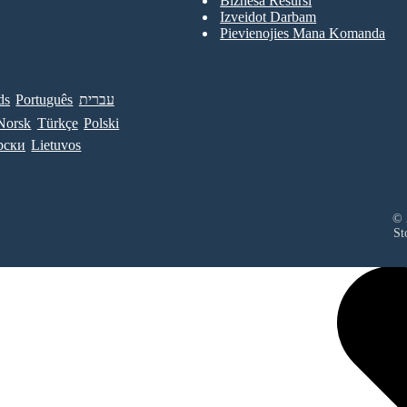
Biznesa Resursi
Izveidot Darbam
Pievienojies Mana Komanda
ds
Português
עברית
Norsk
Türkçe
Polski
рски
Lietuvos
© 
St