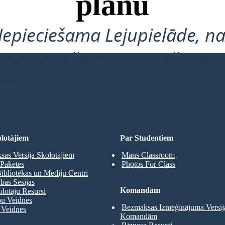
plānu
Nepieciešama Lejupielāde, na
Nepieciešama Pieteikšanās!
 SHĒMU
lotājiem
Par Studentiem
as Versija Skolotājiem
Mans Classroom
Paketes
Photos For Class
ibliotēkas un Mediju Centri
as Sesijas
Komandām
olotāju Resursi
pu Veidnes
Bezmaksas Izmēģinājuma Versij
 Veidnes
Komandām