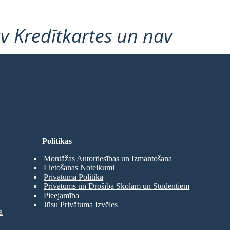
v Kredītkartes un nav
Politikas
Montāžas Autortiesības un Izmantošana
Lietošanas Noteikumi
Privātuma Politika
Privātums un Drošība Skolām un Studentiem
Pieejamība
Jūsu Privātuma Izvēles
a