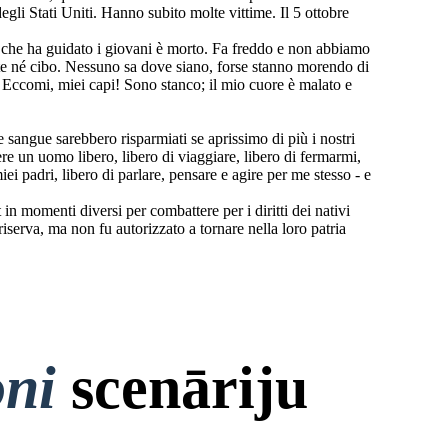
gli Stati Uniti. Hanno subito molte vittime. Il 5 ottobre
ui che ha guidato i giovani è morto. Fa freddo e non abbiamo
rte né cibo. Nessuno sa dove siano, forse stanno morendo di
ti. Eccomi, miei capi! Sono stanco; il mio cuore è malato e
 sangue sarebbero risparmiati se aprissimo di più i nostri
sere un uomo libero, libero di viaggiare, libero di fermarmi,
iei padri, libero di parlare, pensare e agire per me stesso - e
n momenti diversi per combattere per i diritti dei nativi
iserva, ma non fu autorizzato a tornare nella loro patria
oni
scenāriju