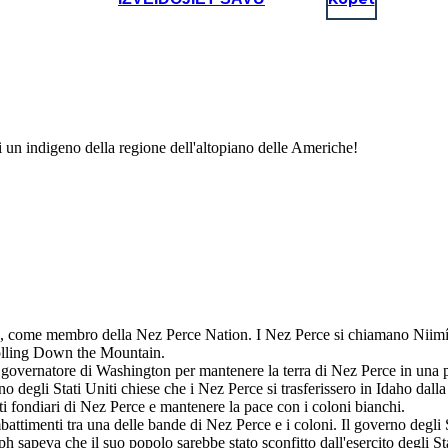
di un indigeno della regione dell'altopiano delle Americhe!
n, come membro della Nez Perce Nation. I Nez Perce si chiamano Niimíi
olling Down the Mountain.
governatore di Washington per mantenere la terra di Nez Perce in una pa
o degli Stati Uniti chiese che i Nez Perce si trasferissero in Idaho dall
tti fondiari di Nez Perce e mantenere la pace con i coloni bianchi.
timenti tra una delle bande di Nez Perce e i coloni. Il governo degli St
seph sapeva che il suo popolo sarebbe stato sconfitto dall'esercito degli 