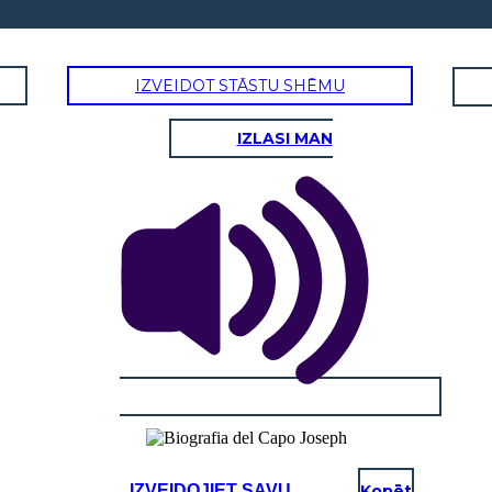
IZVEIDOT STĀSTU SHĒMU
IZLASI MAN
IZVEIDOJIET SAVU
Kopēt