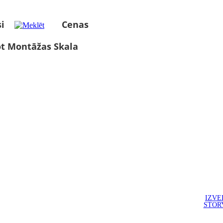
i
Cenas
ot Montāžas Skala
IZVE
STOR