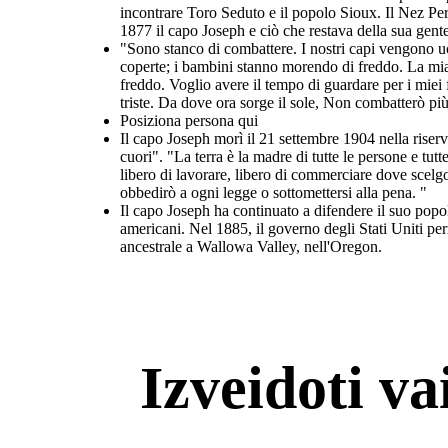
incontrare Toro Seduto e il popolo Sioux. Il Nez Perc
1877 il capo Joseph e ciò che restava della sua gente
"Sono stanco di combattere. I nostri capi vengono uc
coperte; i bambini stanno morendo di freddo. La mia
freddo. Voglio avere il tempo di guardare per i miei f
triste. Da dove ora sorge il sole, Non combatterò pi
Posiziona persona qui
Il capo Joseph morì il 21 settembre 1904 nella riserv
cuori". "La terra è la madre di tutte le persone e tut
libero di lavorare, libero di commerciare dove scelgo, 
obbedirò a ogni legge o sottomettersi alla pena. "
Il capo Joseph ha continuato a difendere il suo popol
americani. Nel 1885, il governo degli Stati Uniti per
ancestrale a Wallowa Valley, nell'Oregon.
Izveidoti v