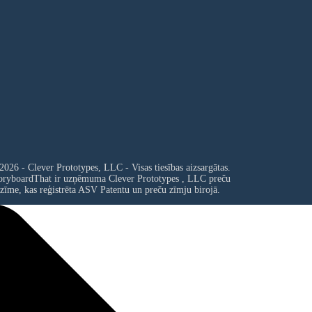
2026 - Clever Prototypes, LLC - Visas tiesības aizsargātas.
oryboardThat ir uzņēmuma
Clever Prototypes , LLC
preču
zīme, kas reģistrēta ASV Patentu un preču zīmju birojā.