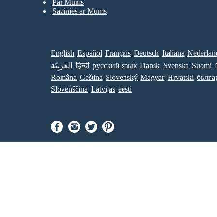
Par Mums
Sazinies ar Mums
English
Español
Français
Deutsch
Italiana
Nederlan
العَرَبِيَّة
हिन्दी
ру́сский язы́к
Dansk
Svenska
Suomi
Româna
Ceština
Slovenský
Magyar
Hrvatski
бълга
Slovenščina
Latvijas
eesti