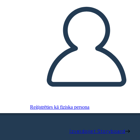
Reģistrēties kā fiziska persona
Izveidojiet Storyboard