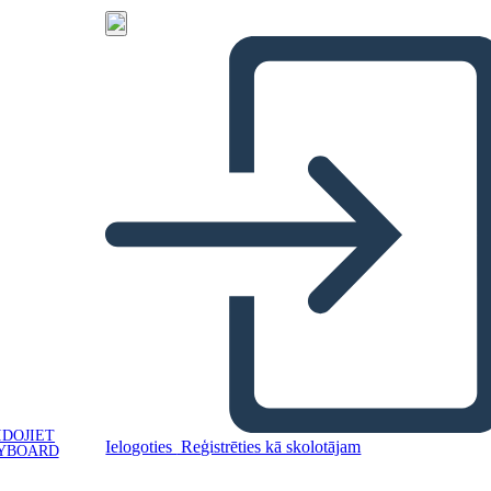
IDOJIET
Ielogoties
Reģistrēties kā skolotājam
YBOARD