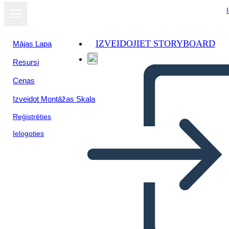
IZVEIDOJIET STORYBOARD
Mājas Lapa
Resursi
Cenas
Izveidot Montāžas Skala
Reģistrēties
Ielogoties
Biografia di Maria Tallchief