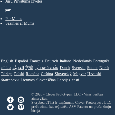
Jūsu Privātuma Izvēles
par
Par Mums
Sazinies ar Mums
English
Español
Français
Deutsch
Italiana
Nederlands
Português
עברית
العَرَبِيَّة
हिन्दी
ру́сский язы́к
Dansk
Svenska
Suomi
Norsk
Türkçe
Polski
Româna
Ceština
Slovenský
Magyar
Hrvatski
български
Lietuvos
Slovenščina
Latvijas
eesti
© 2026 - Clever Prototypes, LLC - Visas tiesības
aizsargātas.
StoryboardThat ir uzņēmuma
Clever Prototypes , LLC
preču zīme, kas reģistrēta ASV Patentu un preču zīmju
birojā.