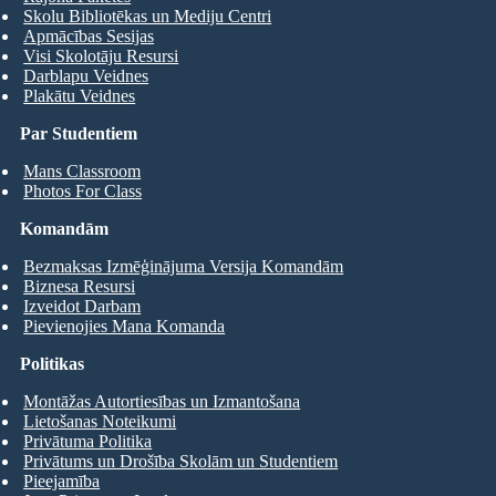
Skolu Bibliotēkas un Mediju Centri
Apmācības Sesijas
Visi Skolotāju Resursi
Darblapu Veidnes
Plakātu Veidnes
Par Studentiem
Mans Classroom
Photos For Class
Komandām
Bezmaksas Izmēģinājuma Versija Komandām
Biznesa Resursi
Izveidot Darbam
Pievienojies Mana Komanda
Politikas
Montāžas Autortiesības un Izmantošana
Lietošanas Noteikumi
Privātuma Politika
Privātums un Drošība Skolām un Studentiem
Pieejamība