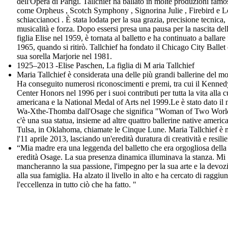
dell'Opera di Parigi. Tallchief ha ballato in molte produzioni famo
come Orpheus , Scotch Symphony , Signorina Julie , Firebird e L
schiaccianoci . È stata lodata per la sua grazia, precisione tecnica,
musicalità e forza. Dopo essersi presa una pausa per la nascita del
figlia Elise nel 1959, è tornata al balletto e ha continuato a ballare 
1965, quando si ritirò. Tallchief ha fondato il Chicago City Ballet
sua sorella Marjorie nel 1981.
1925–2013 -Elise Paschen, La figlia di M aria Tallchief
Maria Tallchief è considerata una delle più grandi ballerine del m
Ha conseguito numerosi riconoscimenti e premi, tra cui il Kenned
Center Honors nel 1996 per i suoi contributi per tutta la vita alla c
americana e la National Medal of Arts nel 1999.Le è stato dato il
Wa-Xthe-Thomba dall'Osage che significa "Woman of Two Worl
c'è una sua statua, insieme ad altre quattro ballerine native americ
Tulsa, in Oklahoma, chiamate le Cinque Lune. Maria Tallchief è 
l'11 aprile 2013, lasciando un'eredità duratura di creatività e resili
“Mia madre era una leggenda del balletto che era orgogliosa della
eredità Osage. La sua presenza dinamica illuminava la stanza. Mi
mancheranno la sua passione, l'impegno per la sua arte e la devoz
alla sua famiglia. Ha alzato il livello in alto e ha cercato di raggiu
l'eccellenza in tutto ciò che ha fatto. "