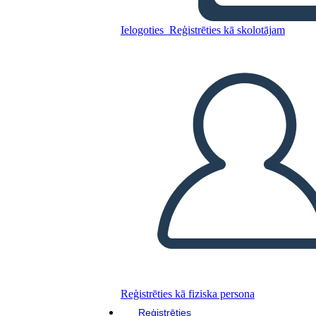
Ielogoties
Reģistrēties kā skolotājam
Kopējiet šo stāstu tabulu
IZVEIDOT STĀSTU SHĒMU
ATSKAŅOT SLAIDRĀDI
IZLASI MAN
Reģistrēties kā fiziska persona
Reģistrēties