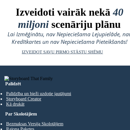
Izveidoti vairāk nekā
40
miljoni
scenāriju plānu
Lai Izmēģinātu, nav Nepieciešama Lejupielāde, na
Kredītkartes un nav Nepieciešama Pieteikšanās!
IZVEIDOT SAVU PIRMO STĀSTU SHĒMU
Palīdzēt
Palīdzība un bieži uzdotie jautājumi
Storyboard Creator
Kā drukāt
Par Skolotājiem
Bezmaksas Versija Skolotājiem
Rajona Paketes