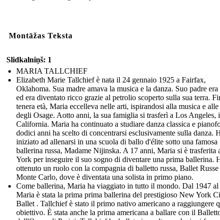
Montāžas Teksta
Slidkalniņš: 1
MARIA TALLCHIEF
Elizabeth Marie Tallchief è nata il 24 gennaio 1925 a Fairfax,
Oklahoma. Sua madre amava la musica e la danza. Suo padre era
ed era diventato ricco grazie al petrolio scoperto sulla sua terra. Fi
tenera età, Maria eccelleva nelle arti, ispirandosi alla musica e all
degli Osage. Aotto anni, la sua famiglia si trasferì a Los Angeles, 
California. Maria ha continuato a studiare danza classica e pianofo
dodici anni ha scelto di concentrarsi esclusivamente sulla danza. 
iniziato ad allenarsi in una scuola di ballo d'élite sotto una famosa
ballerina russa, Madame Nijinska. A 17 anni, Maria si è trasferit
York per inseguire il suo sogno di diventare una prima ballerina. 
ottenuto un ruolo con la compagnia di balletto russa, Ballet Russe
Monte Carlo, dove è diventata una solista in primo piano.
Come ballerina, Maria ha viaggiato in tutto il mondo. Dal 1947 al
Maria è stata la prima prima ballerina del prestigioso New York C
Ballet . Tallchief è stato il primo nativo americano a raggiungere 
obiettivo. È stata anche la prima americana a ballare con il Ballett