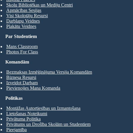
Skolu Bibliotēkas un Mediju Centri
Apmācības Sesijas
Visi Skolotāju Resursi
Darblapu Veidnes
Plakātu Veidnes
Par Studentiem
Mans Classroom
Photos For Class
Komandām
Bezmaksas Izmēģinājuma Versija Komandām
Biznesa Resursi
Izveidot Darbam
Pievienojies Mana Komanda
Politikas
Montāžas Autortiesības un Izmantošana
Lietošanas Noteikumi
Privātuma Politika
Privātums un Drošība Skolām un Studentiem
Pieejamība