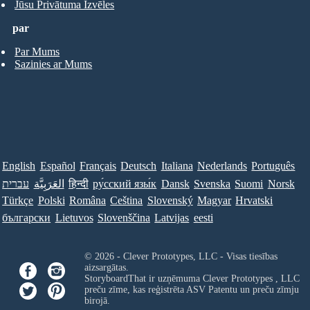
Jūsu Privātuma Izvēles
par
Par Mums
Sazinies ar Mums
English
Español
Français
Deutsch
Italiana
Nederlands
Português
עברית
العَرَبِيَّة
हिन्दी
ру́сский язы́к
Dansk
Svenska
Suomi
Norsk
Türkçe
Polski
Româna
Ceština
Slovenský
Magyar
Hrvatski
български
Lietuvos
Slovenščina
Latvijas
eesti
© 2026 - Clever Prototypes, LLC - Visas tiesības
aizsargātas.
StoryboardThat ir uzņēmuma
Clever Prototypes , LLC
preču zīme, kas reģistrēta ASV Patentu un preču zīmju
birojā.