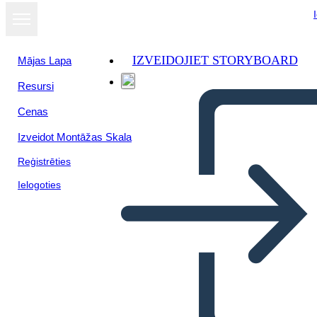
IZVEIDOJIET STORYBOARD
Mājas Lapa
Resursi
Cenas
Izveidot Montāžas Skala
Reģistrēties
Ielogoties
Cos'è Ellis Island?