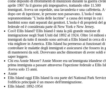
come deposito di rifornimenti di munizioni durante la guerra civile
aprile 1907 fu il giorno più impegnativo, trattando oltre 11.500
immigrati. Aveva un ospedale, una lavanderia e una caffetteria. A 
dopo ore di ispezione, le persone non passavano. L'isola è stata
soprannominata "L'isola delle lacrime" a causa dei tempi in cui i
bambini sono stati separati dai genitori. L'isola è di proprietà del 
federale ed è considerata parte di New York e New Jersey.
Cos'è Ellis Island? Ellis Island è stata la più grande stazione di
immigrazione negli Stati Uniti dal 1892 al 1924. Oltre 14 milioni 
immigrati da tutto il mondo sono arrivati a Ellis Island in cerca di
vita migliore in America. Ellis Island ha permesso ai funzionari di
controllare le malattie degli immigrati e assicurarsi che fossero in 
di mantenersi da soli. Dovevano anche dimostrare di avere soldi e
saper leggere.
Chi era Annie Moore? Annie Moore era un'immigrata irlandese ch
prima immigrata a passare attraverso l'ispezione federale a Ellis Is
Aveva solo 15 anni.
Annie
Ellis Island oggi Ellis Island fa ora parte del National Park Service
l'edificio principale è un museo dell'immigrazione.
Ellis Island: 1892-1954