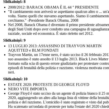
Slidkalniņš: 8
2008/2012: BARACK OBAMA È IL 44 ° PRESIDENTE
"Il cambiamento non arriverà se aspettiamo qualcun altro o ... un'a
volta. Siamo quelli che stavamo aspettando. Siamo il cambiament
cerchiamo." -Presidente Barack Obama, 2008
Nel 2008, Barack Obama è diventato il primo presidente afroame
degli Stati Uniti dopo aver condotto una campagna di uguaglianz
razziale, sociale ed economica. È stato rieletto nel 2012.
Slidkalniņš: 9
13 LUGLIO 2013: ASSASSINO DI TRAYVON MARTIN
AQUITTED e BLM FONDATI
Trayvon Martin, un 17enne nero, è stato ucciso il 26 febbraio 2012
suo assassino è stato assolto il 13 luglio 2013. Black Lives Matter 
formato sulla scia di questo errore giudiziario per protestare contro
episodi di brutalità della polizia e razzismo. violenza motivata cont
neri.
Slidkalniņš: 10
ESTATE 2020: PROTESTE DI GEORGE FLOYD
NERO VITE IMPORTA
George Floyd è stato ucciso da un agente di polizia bianco il 25 
2020, aggiungendo un altro alla lunga lista di vittime della brutalit
polizia e del razzismo. L'omicidio è stato registrato e visto dal pub
Ha scatenato un'ondata di proteste per tutta l'estate del 2020 chie