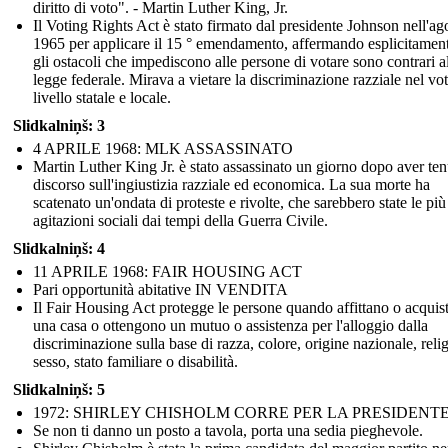
diritto di voto". - Martin Luther King, Jr.
Il Voting Rights Act è stato firmato dal presidente Johnson nell'ag
1965 per applicare il 15 ° emendamento, affermando esplicitamen
gli ostacoli che impediscono alle persone di votare sono contrari a
legge federale. Mirava a vietare la discriminazione razziale nel vo
livello statale e locale.
Slidkalniņš: 3
4 APRILE 1968: MLK ASSASSINATO
Martin Luther King Jr. è stato assassinato un giorno dopo aver te
discorso sull'ingiustizia razziale ed economica. La sua morte ha
scatenato un'ondata di proteste e rivolte, che sarebbero state le più
agitazioni sociali dai tempi della Guerra Civile.
Slidkalniņš: 4
11 APRILE 1968: FAIR HOUSING ACT
Pari opportunità abitative IN VENDITA
Il Fair Housing Act protegge le persone quando affittano o acquis
una casa o ottengono un mutuo o assistenza per l'alloggio dalla
discriminazione sulla base di razza, colore, origine nazionale, reli
sesso, stato familiare o disabilità.
Slidkalniņš: 5
1972: SHIRLEY CHISHOLM CORRE PER LA PRESIDENT
Se non ti danno un posto a tavola, porta una sedia pieghevole.