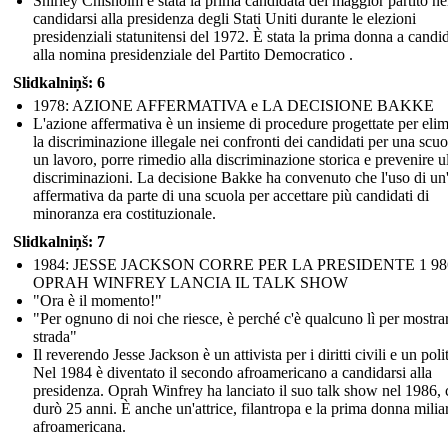
Shirley Chisholm è stata la prima candidata del maggior partito ne
candidarsi alla presidenza degli Stati Uniti durante le elezioni
presidenziali statunitensi del 1972. È stata la prima donna a candid
alla nomina presidenziale del Partito Democratico .
Slidkalniņš: 6
1978: AZIONE AFFERMATIVA e LA DECISIONE BAKKE
L'azione affermativa è un insieme di procedure progettate per eli
la discriminazione illegale nei confronti dei candidati per una scuo
un lavoro, porre rimedio alla discriminazione storica e prevenire ul
discriminazioni. La decisione Bakke ha convenuto che l'uso di un
affermativa da parte di una scuola per accettare più candidati di
minoranza era costituzionale.
Slidkalniņš: 7
1984: JESSE JACKSON CORRE PER LA PRESIDENTE 1 98
OPRAH WINFREY LANCIA IL TALK SHOW
"Ora è il momento!"
"Per ognuno di noi che riesce, è perché c'è qualcuno lì per mostrar
strada"
Il reverendo Jesse Jackson è un attivista per i diritti civili e un poli
Nel 1984 è diventato il secondo afroamericano a candidarsi alla
presidenza. Oprah Winfrey ha lanciato il suo talk show nel 1986, 
durò 25 anni. È anche un'attrice, filantropa e la prima donna milia
afroamericana.