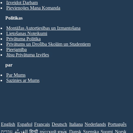
Izveidot Darbam
Pievienojies Mana Komanda
Politikas
Montāžas Autortiesības un Izmantošana
Lietošanas Noteikumi
Privātuma Politika
Privātums un Drošība Skolām un Studentiem
Pieejamība
Jūsu Privātuma Izvēles
par
Par Mums
Sazinies ar Mums
English
Español
Français
Deutsch
Italiana
Nederlands
Português
עברית
العَرَبِيَّة
हिन्दी
ру́сский язы́к
Dansk
Svenska
Suomi
Norsk