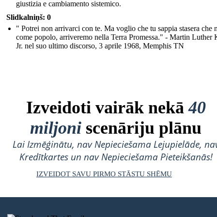
giustizia e cambiamento sistemico.
Slidkalniņš: 0
" Potrei non arrivarci con te. Ma voglio che tu sappia stasera che n
come popolo, arriveremo nella Terra Promessa." - Martin Luther 
Jr. nel suo ultimo discorso, 3 aprile 1968, Memphis TN
Izveidoti vairāk nekā
40
miljoni
scenāriju plānu
Lai Izmēģinātu, nav Nepieciešama Lejupielāde, na
Kredītkartes un nav Nepieciešama Pieteikšanās!
IZVEIDOT SAVU PIRMO STĀSTU SHĒMU