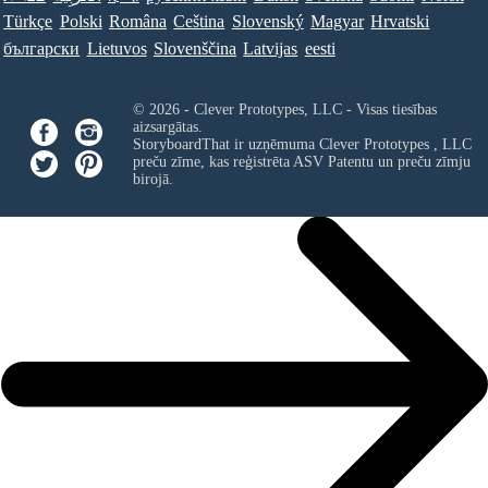
Türkçe
Polski
Româna
Ceština
Slovenský
Magyar
Hrvatski
български
Lietuvos
Slovenščina
Latvijas
eesti
© 2026 - Clever Prototypes, LLC - Visas tiesības
aizsargātas.
StoryboardThat ir uzņēmuma
Clever Prototypes , LLC
preču zīme, kas reģistrēta ASV Patentu un preču zīmju
birojā.