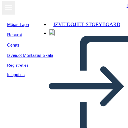
IZVEIDOJIET STORYBOARD
Mājas Lapa
Resursi
Cenas
Izveidot Montāžas Skala
Reģistrēties
Ielogoties