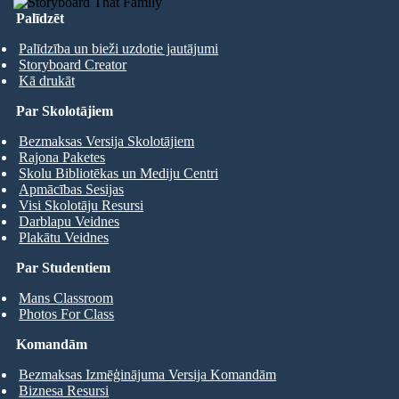
Palīdzēt
Palīdzība un bieži uzdotie jautājumi
Storyboard Creator
Kā drukāt
Par Skolotājiem
Bezmaksas Versija Skolotājiem
Rajona Paketes
Skolu Bibliotēkas un Mediju Centri
Apmācības Sesijas
Visi Skolotāju Resursi
Darblapu Veidnes
Plakātu Veidnes
Par Studentiem
Mans Classroom
Photos For Class
Komandām
Bezmaksas Izmēģinājuma Versija Komandām
Biznesa Resursi