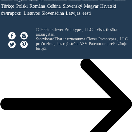
Türkçe
Polski
Româna
Ceština
Slovenský
Magyar
Hrvatski
български
Lietuvos
Slovenščina
Latvijas
eesti
© 2026 - Clever Prototypes, LLC - Visas tiesības
aizsargātas.
StoryboardThat ir uzņēmuma
Clever Prototypes , LLC
preču zīme, kas reģistrēta ASV Patentu un preču zīmju
birojā.