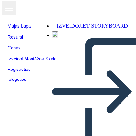
IZVEIDOJIET STORYBOARD
Mājas Lapa
Resursi
Cenas
Izveidot Montāžas Skala
Reģistrēties
Ielogoties
Cronologia Della Rivoluzione
Industriale