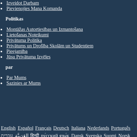
Izveidot Darbam
Pievienojies Mana Komanda
Politikas
Montāžas Autortiesības un Izmantošana
Lietošanas Noteikumi
Privātuma Politika
Privātums un Drošība Skolām un Studentiem
Pieejamība
Jūsu Privātuma Izvēles
par
Par Mums
Sazinies ar Mums
English
Español
Français
Deutsch
Italiana
Nederlands
Português
עברית
العَرَبِيَّة
हिन्दी
ру́сский язы́к
Dansk
Svenska
Suomi
Norsk