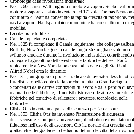
Cronologia della rivoluzione industriale
Nel 1769, James Watt migliora il motore a vapore. Sebbene il pri
motore a vapore sia stato inventato nel 1712 da Thomas Newcome
contributo di Watt ha consentito la rapida crescita di fabbriche, tre
navi a vapore. Ha risparmiato carburante e ha consentito una mag
mobilità.
La ribellione luddista
Canale inquietante completato
Nel 1825 fu completato il Canale inquietante, che collegavaAlba
Buffalo, New York. Questo canale lungo 363 miglia è stato uno
sviluppo cruciale durante la rivoluzione industriale, contribuendo 
collegare l'agricoltura dell'ovest con le fabbriche dell'est. Portò
rapidamente a New York la potenza industriale degli Stati Uniti.
Alfred Nobel crea la dinamite
Nel 1811, un gruppo di protesta radicale di lavoratori tessili noti 
Luddisti si ribellò contro le fabbriche in tutta la Gran Bretagna.
Sconcertati dalle cattive condizioni di lavoro e dalla perdita di lav
manuali nelle fabbriche, i Luddisti distrussero le attrezzature delle
fabbriche nel tentativo di rallentare i progressi tecnologici nelle
fabbriche.
Elisha Otis inventa una pausa di sicurezza per l'ascensore
Nel 1853, Elisha Otis ha inventato l'interruzione di sicurezza
dell'ascensore. Con questa invenzione, il pubblico è diventato mol
fiducioso nell'uso degli ascensori. Ciò ha portato alla crescita dei
grattacieli e dei grattacieli che hanno definito le città della rivoluz