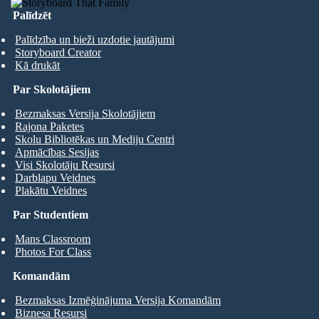
Palīdzēt
Palīdzība un bieži uzdotie jautājumi
Storyboard Creator
Kā drukāt
Par Skolotājiem
Bezmaksas Versija Skolotājiem
Rajona Paketes
Skolu Bibliotēkas un Mediju Centri
Apmācības Sesijas
Visi Skolotāju Resursi
Darblapu Veidnes
Plakātu Veidnes
Par Studentiem
Mans Classroom
Photos For Class
Komandām
Bezmaksas Izmēģinājuma Versija Komandām
Biznesa Resursi