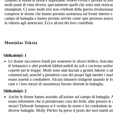
Quando si studia la storia è importante vedere eventi e periodi di te
molti punti di vista diversi, specialmente quelli che sono stati storic
emarginati. Ci sono molti eroi non celebrati della guerra rivoluzionar
comprese le donne che hanno prestato assistenza sul fronte interno e
campo di battaglia e hanno persino servito come spie preziose assic
la vittoria agli americani. Ecco alcuni dei loro contributi.
Montāžas Teksta
Slidkalniņš: 1
Le donne raccolsero fondi per sostenere lo sforzo bellico, boicotta
tè britannico e altri prodotti fabbricandoli da soli e cucirono unifo
coperte per le truppe. Molti sono stati lasciati a gestire fattorie o att
commerciali, nonché a prendersi cura dei propri figli mentre i mari
erano assenti a combattere. Alcuni rimasero indigenti quando le lo
case e i loro mezzi di sussistenza furono distrutti in battaglia.
Slidkalniņš: 2
Anche le donne hanno assistito all'azione sul campo di battaglia.
erano infermiere che si prendevano cura dei feriti, altre presero le
stesse! Deborah Sampson si è vestita da uomo e ha combattuto in
diverse battaglie. Molly Pitcher ha preso il posto dei suoi mariti ar