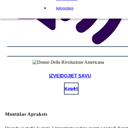
Ielogoties
IZVEIDOJIET SAVU
Kopēt
Montāžas Apraksts