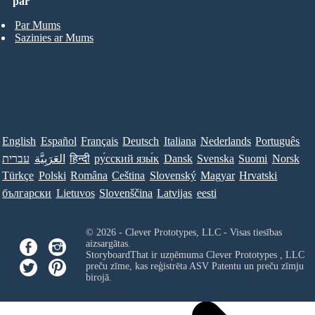
par
Par Mums
Sazinies ar Mums
English
Español
Français
Deutsch
Italiana
Nederlands
Português
עברית
العَرَبِيَّة
हिन्दी
ру́сский язы́к
Dansk
Svenska
Suomi
Norsk
Türkçe
Polski
Româna
Ceština
Slovenský
Magyar
Hrvatski
български
Lietuvos
Slovenščina
Latvijas
eesti
© 2026 - Clever Prototypes, LLC - Visas tiesības
aizsargātas.
StoryboardThat ir uzņēmuma
Clever Prototypes , LLC
preču zīme, kas reģistrēta ASV Patentu un preču zīmju
birojā.