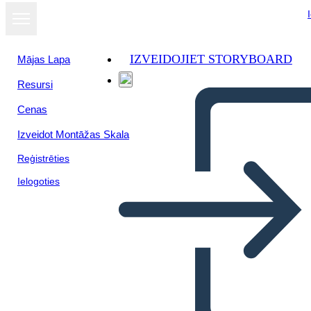
IZVEIDOJIET STORYBOARD
Mājas Lapa
Resursi
Cenas
Izveidot Montāžas Skala
Reģistrēties
Ielogoties
Donne Della Rivoluzione