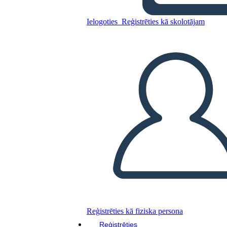
Americana
Ielogoties
Reģistrēties kā skolotājam
Kopējiet šo stāstu tabulu
IZVEIDOT STĀSTU SHĒMU
ATSKAŅOT SLAIDRĀDI
IZLASI MAN
Reģistrēties kā fiziska persona
Reģistrēties