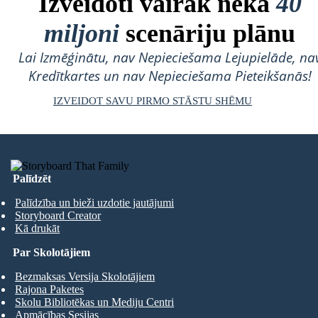
Izveidoti vairāk nekā
40
miljoni
scenāriju plānu
Lai Izmēģinātu, nav Nepieciešama Lejupielāde, na
Kredītkartes un nav Nepieciešama Pieteikšanās!
IZVEIDOT SAVU PIRMO STĀSTU SHĒMU
Palīdzēt
Palīdzība un bieži uzdotie jautājumi
Storyboard Creator
Kā drukāt
Par Skolotājiem
Bezmaksas Versija Skolotājiem
Rajona Paketes
Skolu Bibliotēkas un Mediju Centri
Apmācības Sesijas