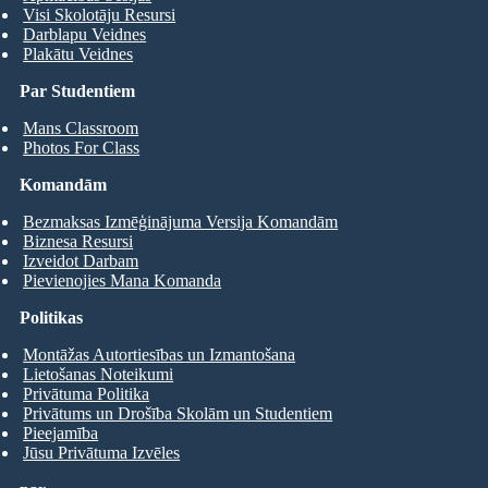
Visi Skolotāju Resursi
Darblapu Veidnes
Plakātu Veidnes
Par Studentiem
Mans Classroom
Photos For Class
Komandām
Bezmaksas Izmēģinājuma Versija Komandām
Biznesa Resursi
Izveidot Darbam
Pievienojies Mana Komanda
Politikas
Montāžas Autortiesības un Izmantošana
Lietošanas Noteikumi
Privātuma Politika
Privātums un Drošība Skolām un Studentiem
Pieejamība
Jūsu Privātuma Izvēles