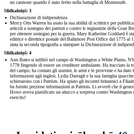
un cannone quando è stato ferito nella battaglia di Monmouth.
Slidkalniņš: 3
Dichiarazione di indipendenza
Mercy Otis Warren ha usato la sua abilità di scrittrice per pubblica
articoli a sostegno dei patrioti e contro le ingiustizie della Gran B
per ottenere sostegno per la guerra. Mary Katherine Goddard è sta
editrice e direttrice postale del Baltimore Post Office dal 1775 al 
stata la seconda tipografia a stampare la Dichiarazione di indipen
Slidkalniņš: 4
Ann Bates si infiltrò nel campo di Washington a White Plains, NY
1778 fingendo di essere un venditore ambulante. Ha tracciato la 
del campo, ha contato gli uomini, le armi e le provviste e ha dato l
informazioni agli inglesi. Lydia Darragh e la sua famiglia quacche
schierarono con i Patriots. Ha spiato gli incontri britannici a Filade
ha fornito preziose informazioni ai Patriots. Li avvertì che il gener
Howe aveva pianificato un attacco a sorpresa contro Washington e
esercito!