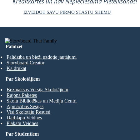
Kredītkartes un nav Nepieciešama Pieteikšanās!
IZVEIDOT SAVU PIRMO STĀSTU SHĒMU
Palīdzēt
Palīdzība un bieži uzdotie jautājumi
Storyboard Creator
Kā drukāt
Par Skolotājiem
Bezmaksas Versija Skolotājiem
Rajona Paketes
Skolu Bibliotēkas un Mediju Centri
Apmācības Sesijas
Visi Skolotāju Resursi
Darblapu Veidnes
Plakātu Veidnes
Par Studentiem