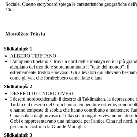
Sociale. Questo storyboard spiega le caratteristiche geografiche dell'
Cina.
Montāžas Teksta
Slidkalniņš: 1
ALBERO TIBETANO
L'altopiano tibetano si trova a nord dell'Himalaya ed è il più gran
altopiano del mondo e soprannominato il "tetto del mondo". È
estremamente freddo e nevoso. Gli allevatori qui allevano bestiam
come gli yak che fornirebbero carne, latte e lana.
Slidkalniņš: 2
DESERTI DEL NORD-OVEST
I deserti nordoccidentali: il deserto di Taklimakan, la depressione 
Turfan e il deserto del Gobi hanno temperature estreme, sono molt
e hanno tempeste di sabbia che hanno contribuito a mantenere l'an
Cina isolata dagli invasori. Tuttavia i mongoli vivevano nel desert
Gobi e rappresentavano una minaccia per l'antica Cina nel nord, 
per cui fu costruita la Grande Muraglia.
Slidkalniņš: 3