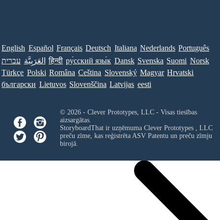
English
Español
Français
Deutsch
Italiana
Nederlands
Português
עברית
العَرَبِيَّة
हिन्दी
ру́сский язы́к
Dansk
Svenska
Suomi
Norsk
Türkçe
Polski
Româna
Ceština
Slovenský
Magyar
Hrvatski
български
Lietuvos
Slovenščina
Latvijas
eesti
© 2026 - Clever Prototypes, LLC - Visas tiesības
aizsargātas.
StoryboardThat ir uzņēmuma
Clever Prototypes , LLC
preču zīme, kas reģistrēta ASV Patentu un preču zīmju
birojā.