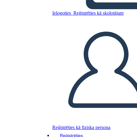
Geografia Della Cina Antica
Ielogoties
Reģistrēties kā skolotājam
Kopējiet šo stāstu tabulu
IZVEIDOT STĀSTU SHĒMU
ATSKAŅOT SLAIDRĀDI
IZLASI MAN
Reģistrēties kā fiziska persona
Reģistrēties