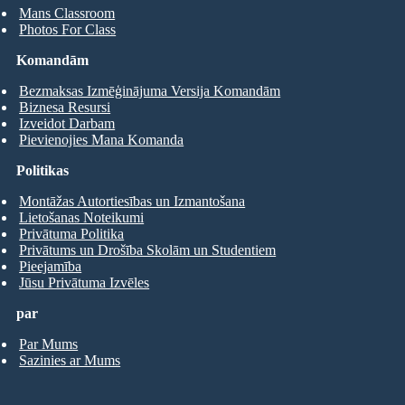
Mans Classroom
Photos For Class
Komandām
Bezmaksas Izmēģinājuma Versija Komandām
Biznesa Resursi
Izveidot Darbam
Pievienojies Mana Komanda
Politikas
Montāžas Autortiesības un Izmantošana
Lietošanas Noteikumi
Privātuma Politika
Privātums un Drošība Skolām un Studentiem
Pieejamība
Jūsu Privātuma Izvēles
par
Par Mums
Sazinies ar Mums