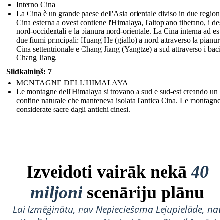
Interno Cina
La Cina è un grande paese dell'Asia orientale diviso in due regioni
Cina esterna a ovest contiene l'Himalaya, l'altopiano tibetano, i des
nord-occidentali e la pianura nord-orientale. La Cina interna ad es
due fiumi principali: Huang He (giallo) a nord attraverso la pianur
Cina settentrionale e Chang Jiang (Yangtze) a sud attraverso i baci
Chang Jiang.
Slidkalniņš: 7
MONTAGNE DELL'HIMALAYA
Le montagne dell'Himalaya si trovano a sud e sud-est creando un
confine naturale che manteneva isolata l'antica Cina. Le montagn
considerate sacre dagli antichi cinesi.
Izveidoti vairāk nekā
40
miljoni
scenāriju plānu
Lai Izmēģinātu, nav Nepieciešama Lejupielāde, na