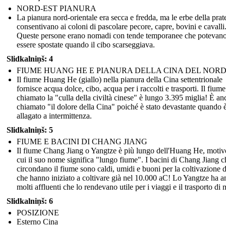
NORD-EST PIANURA
La pianura nord-orientale era secca e fredda, ma le erbe della prat
consentivano ai coloni di pascolare pecore, capre, bovini e cavalli
Queste persone erano nomadi con tende temporanee che potevan
essere spostate quando il cibo scarseggiava.
Slidkalniņš: 4
FIUME HUANG HE E PIANURA DELLA CINA DEL NOR
Il fiume Huang He (giallo) nella pianura della Cina settentrionale
fornisce acqua dolce, cibo, acqua per i raccolti e trasporti. Il fium
chiamato la "culla della civiltà cinese" è lungo 3.395 miglia! È an
chiamato "il dolore della Cina" poiché è stato devastante quando è
allagato a intermittenza.
Slidkalniņš: 5
FIUME E BACINI DI CHANG JIANG
Il fiume Chang Jiang o Yangtze è più lungo dell'Huang He, motiv
cui il suo nome significa "lungo fiume". I bacini di Chang Jiang c
circondano il fiume sono caldi, umidi e buoni per la coltivazione d
che hanno iniziato a coltivare già nel 10.000 aC! Lo Yangtze ha 
molti affluenti che lo rendevano utile per i viaggi e il trasporto di 
Slidkalniņš: 6
POSIZIONE
Esterno Cina