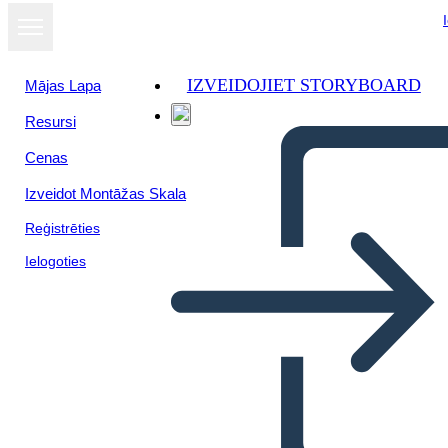
IZVEIDOJIET STORYBOARD
Mājas Lapa
Resursi
Cenas
Izveidot Montāžas Skala
Reģistrēties
Ielogoties