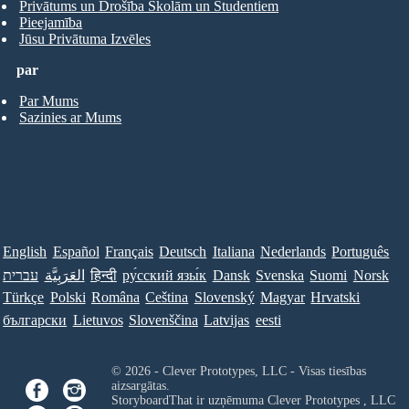
Privātums un Drošība Skolām un Studentiem
Pieejamība
Jūsu Privātuma Izvēles
par
Par Mums
Sazinies ar Mums
English
Español
Français
Deutsch
Italiana
Nederlands
Português
עברית
العَرَبِيَّة
हिन्दी
ру́сский язы́к
Dansk
Svenska
Suomi
Norsk
Türkçe
Polski
Româna
Ceština
Slovenský
Magyar
Hrvatski
български
Lietuvos
Slovenščina
Latvijas
eesti
© 2026 - Clever Prototypes, LLC - Visas tiesības
aizsargātas.
StoryboardThat ir uzņēmuma
Clever Prototypes , LLC