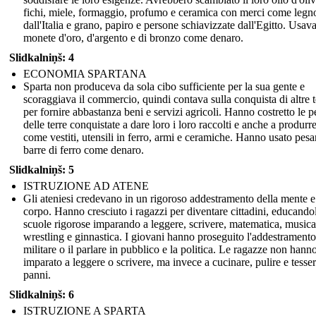
fichi, miele, formaggio, profumo e ceramica con merci come legn
dall'Italia e grano, papiro e persone schiavizzate dall'Egitto. Usav
monete d'oro, d'argento e di bronzo come denaro.
Slidkalniņš: 4
ECONOMIA SPARTANA
Sparta non produceva da sola cibo sufficiente per la sua gente e
scoraggiava il commercio, quindi contava sulla conquista di altre t
per fornire abbastanza beni e servizi agricoli. Hanno costretto le 
delle terre conquistate a dare loro i loro raccolti e anche a produrr
come vestiti, utensili in ferro, armi e ceramiche. Hanno usato pesa
barre di ferro come denaro.
Slidkalniņš: 5
ISTRUZIONE AD ATENE
Gli ateniesi credevano in un rigoroso addestramento della mente e
corpo. Hanno cresciuto i ragazzi per diventare cittadini, educandol
scuole rigorose imparando a leggere, scrivere, matematica, musica
wrestling e ginnastica. I giovani hanno proseguito l'addestramento
militare o il parlare in pubblico e la politica. Le ragazze non hann
imparato a leggere o scrivere, ma invece a cucinare, pulire e tesser
panni.
Slidkalniņš: 6
ISTRUZIONE A SPARTA