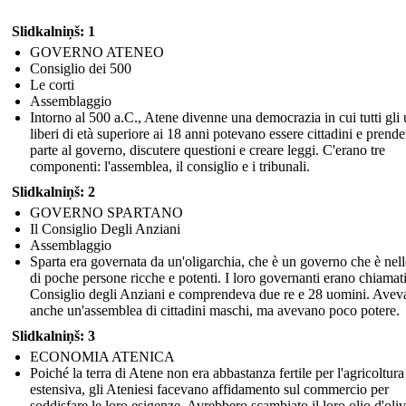
Slidkalniņš: 1
GOVERNO ATENEO
Consiglio dei 500
Le corti
Assemblaggio
Intorno al 500 a.C., Atene divenne una democrazia in cui tutti gli
liberi di età superiore ai 18 anni potevano essere cittadini e prende
parte al governo, discutere questioni e creare leggi. C'erano tre
componenti: l'assemblea, il consiglio e i tribunali.
Slidkalniņš: 2
GOVERNO SPARTANO
Il Consiglio Degli Anziani
Assemblaggio
Sparta era governata da un'oligarchia, che è un governo che è nel
di poche persone ricche e potenti. I loro governanti erano chiamati
Consiglio degli Anziani e comprendeva due re e 28 uomini. Avev
anche un'assemblea di cittadini maschi, ma avevano poco potere.
Slidkalniņš: 3
ECONOMIA ATENICA
Poiché la terra di Atene non era abbastanza fertile per l'agricoltura
estensiva, gli Ateniesi facevano affidamento sul commercio per
soddisfare le loro esigenze. Avrebbero scambiato il loro olio d'oliv