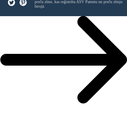
preču zīme, kas reģistrēta ASV Patentu un preču zīmju
birojā.