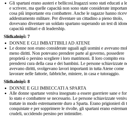
Gli spartani erano austeri e bellicosi.Iragazzi sono stati educati a 
e scrivere, ma quelle capacità non sono state considerate importan
cosa più importante era combattere. Anche le ragazze hanno ricev
addestramento militare. Per diventare un cittadino a pieno titolo,
dovevano diventare un soldato spartano superando un test di idone
capacità militari e di leadership.
Slidkalniņš: 7
DONNE E GLI IMBATTIBILI AD ATENE
Le donne non erano considerate uguali agli uomini e avevano mol
meno diritti. Non potevano prendere parte al governo, possedere
proprietà o persino scegliere i loro matrimoni. Il loro compito era
prendersi cura della casa e dei bambini. Le persone schiavizzate 
avevano diritti, svolgevano lavori importanti in tutta Atene come
lavorare nelle fattorie, fabbriche, miniere, in casa e tutoraggio.
Slidkalniņš: 8
DONNE E GLI IMBECCATI A SPARTA
Alle donne spartane veniva insegnato a essere guerriere sane e for
lo stato e combattere se necessario. Le persone schiavizzate veni
trattate in modo estremamente duro a Sparta. Erano prigionieri di t
conquistate e per sopprimere le rivolte, gli spartani erano estrema
crudeli, uccidendo persino per intimidire.