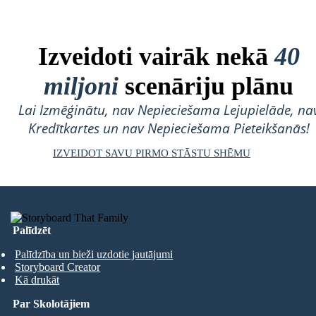
Izveidoti vairāk nekā
40
miljoni
scenāriju plānu
Lai Izmēģinātu, nav Nepieciešama Lejupielāde, na
Kredītkartes un nav Nepieciešama Pieteikšanās!
IZVEIDOT SAVU PIRMO STĀSTU SHĒMU
Palīdzēt
Palīdzība un bieži uzdotie jautājumi
Storyboard Creator
Kā drukāt
Par Skolotājiem