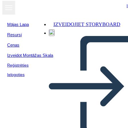
IZVEIDOJIET STORYBOARD
Mājas Lapa
Resursi
Cenas
Izveidot Montāžas Skala
Reģistrēties
Ielogoties