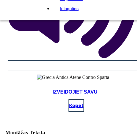
Ielogoties
IZVEIDOJIET SAVU
Kopēt
Montāžas Teksta