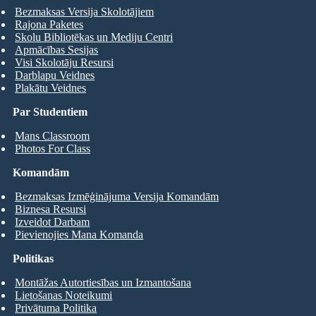
Bezmaksas Versija Skolotājiem
Rajona Paketes
Skolu Bibliotēkas un Mediju Centri
Apmācības Sesijas
Visi Skolotāju Resursi
Darblapu Veidnes
Plakātu Veidnes
Par Studentiem
Mans Classroom
Photos For Class
Komandām
Bezmaksas Izmēģinājuma Versija Komandām
Biznesa Resursi
Izveidot Darbam
Pievienojies Mana Komanda
Politikas
Montāžas Autortiesības un Izmantošana
Lietošanas Noteikumi
Privātuma Politika