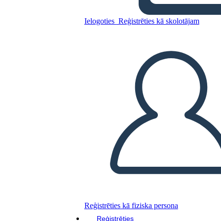
Ielogoties
Reģistrēties kā skolotājam
Kopējiet šo stāstu tabulu
IZVEIDOT STĀSTU SHĒMU
ATSKAŅOT SLAIDRĀDI
IZLASI MAN
Reģistrēties kā fiziska persona
Reģistrēties