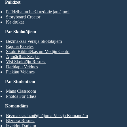
Palīdzēt
Palīdzība un bieži uzdotie jautājumi
Storyboard Creator
Kā drukāt
Par Skolotājiem
Bezmaksas Versija Skolotājiem
Rajona Paketes
Skolu Bibliotēkas un Mediju Centri
Apmācības Sesijas
Visi Skolotāju Resursi
Darblapu Veidnes
Plakātu Veidnes
Par Studentiem
Mans Classroom
Photos For Class
Komandām
Bezmaksas Izmēģinājuma Versija Komandām
Biznesa Resursi
Izveidot Darbam