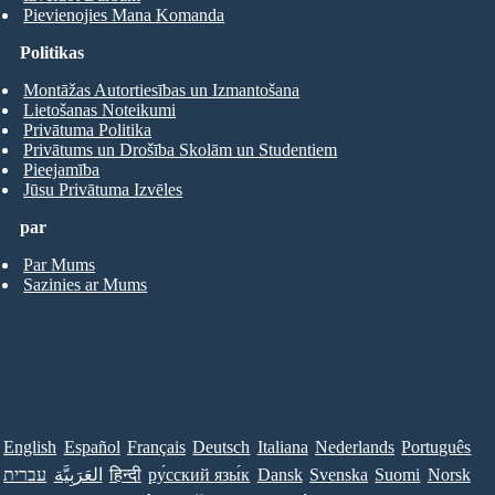
Pievienojies Mana Komanda
Politikas
Montāžas Autortiesības un Izmantošana
Lietošanas Noteikumi
Privātuma Politika
Privātums un Drošība Skolām un Studentiem
Pieejamība
Jūsu Privātuma Izvēles
par
Par Mums
Sazinies ar Mums
English
Español
Français
Deutsch
Italiana
Nederlands
Português
עברית
العَرَبِيَّة
हिन्दी
ру́сский язы́к
Dansk
Svenska
Suomi
Norsk