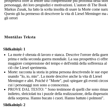
prospettiva offre al lettore una comprensione più profonda della stori
personaggi, dei loro pregiudizi e motivazioni. L'autore di The Book 
Markus Zusak, ha fatto la scelta insolita di usare la Morte come narr
Questo gli ha permesso di descrivere la vita di Liesel Meminger ma
gli orrori
Montāžas Teksta
Slidkalniņš: 1
La morte è oberata di lavoro e stanca. Descrive l'orrore della guerr
prima e nella seconda guerra mondiale. La sua prospettiva ci offr
maggiore comprensione del tempo e dell'entità della sofferenza al d
ciò che Liesel sperimenta.
Morte: racconta la storia in prima persona descrivendo le sue espe
usando "Io, io, mio". La morte descrive anche la vita di Liesel
Meminger e altri. Poiché è "Morte", può spiegare gli eventi circost
cui i personaggi non sono a conoscenza.
PROVE DAL TESTO: " Sono testimone di quelli che sono rimas
indietro, sbriciolati tra i puzzle della realizzazione, della disperazi
della sorpresa. Hanno bucato i cuori. Hanno battuto i polmoni".
Slidkalniņš: 2