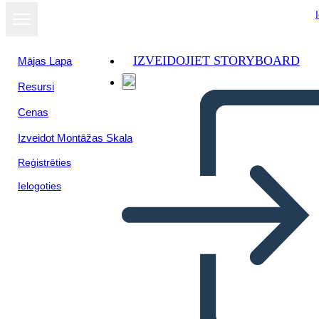
IZVEIDOJIET STORYBOARD
Mājas Lapa
Resursi
Cenas
Izveidot Montāžas Skala
Reģistrēties
Ielogoties
Il Punto di Vista del
Narratore Ladro di Libri