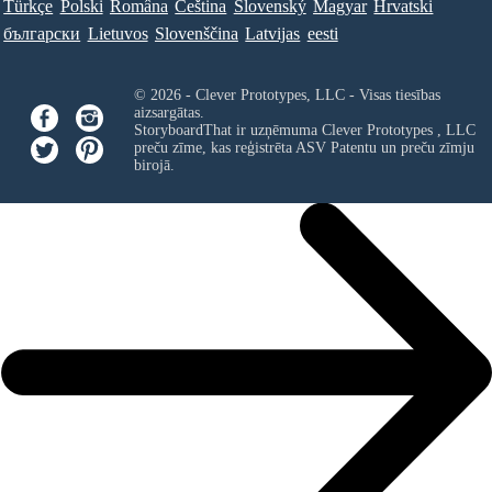
Türkçe
Polski
Româna
Ceština
Slovenský
Magyar
Hrvatski
български
Lietuvos
Slovenščina
Latvijas
eesti
© 2026 - Clever Prototypes, LLC - Visas tiesības
aizsargātas.
StoryboardThat ir uzņēmuma
Clever Prototypes , LLC
preču zīme, kas reģistrēta ASV Patentu un preču zīmju
birojā.