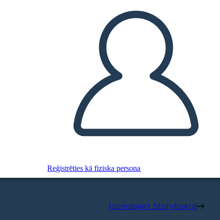
Reģistrēties kā fiziska persona
Izveidojiet Storyboard