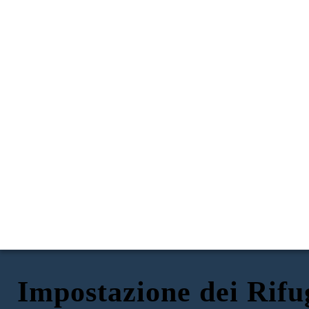
Impostazione dei Rifu
IMPOSTAZIONE in
LA STORIA DI GIUSEPPE
LA STORIA DI ISABEL
LA STORIA DI MAHMOUD