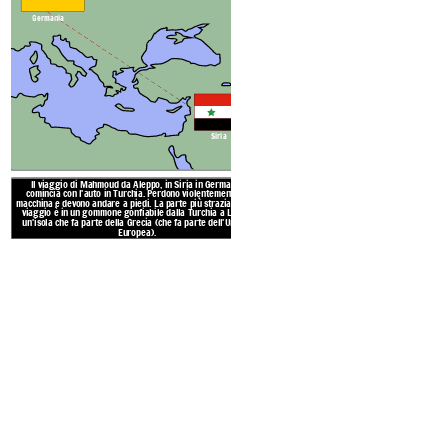
Germania
Siria
Il viaggio di Mahmoud da Aleppo, in Siria in Germania
comincia con l'auto in Turchia. Perdono violentemente la
macchina e devono andare a piedi. La parte più straziante del
viaggio è in un gommone gonfiabile dalla Turchia a Lesbo,
POS
un'isola che fa parte della Grecia (che fa parte dell'Unione
Europea).