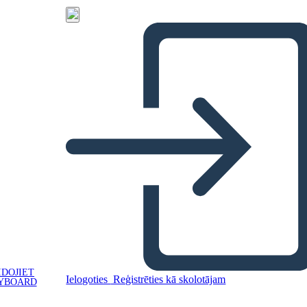
IDOJIET
Ielogoties
Reģistrēties kā skolotājam
YBOARD