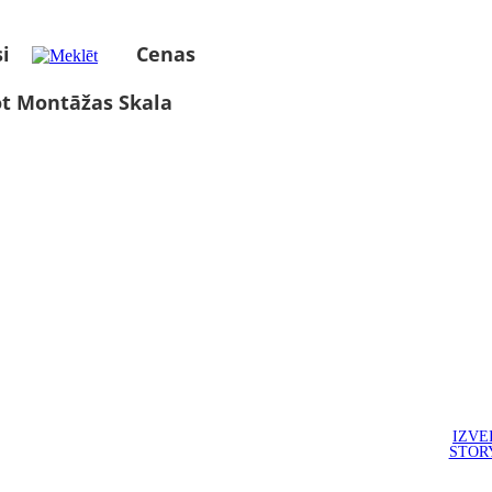
i
Cenas
ot Montāžas Skala
IZVE
STOR