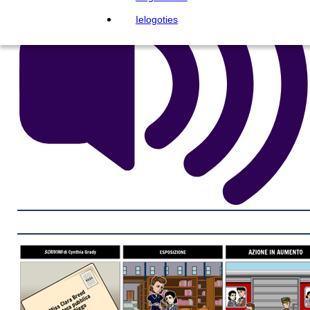
Ielogoties