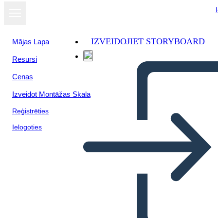
IZVEIDOJIET STORYBOARD
Mājas Lapa
Resursi
Skatīt kā
Cenas
slaidrādi
Izveidot Montāžas Skala
Reģistrēties
Ielogoties