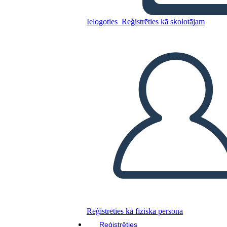
Ielogoties
Reģistrēties kā skolotājam
Incarcerazione Americana
Giapponese Durante la
Seconda Guerra Mondiale:
Scr
Kopējiet šo stāstu tabulu
IZVEIDOT STĀSTU SHĒMU
ATSKAŅOT SLAIDRĀDI
IZLASI MAN
Reģistrēties kā fiziska persona
Reģistrēties