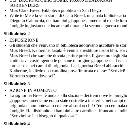
U.S. DROPS ATOMIC BOMB, 100,000 DEADJAPAN
SURRENDERS
Miss Clara Breed Biblioteca pubblica di San Diego
Write to Me è la vera storia di Clara Breed, un'amata bibliotecaria
Diego in California, dei bambini giapponesi americani e delle loro
famiglie ingiustamente incarcerati durante la seconda guerra mond
Slidkalniņš: 2
ESPOSIZIONE
Gli studenti che venivano in biblioteca adoravano ascoltare le stor
Miss Breed. Katherine Tasaki è venuta a restituire i suoi libri. Ha 
Miss Breed che sarebbe dovuta partire presto. Il governo degli Sta
Uniti stava costringendo le persone di origine giapponese a lasciar
loro case e nei campi di prigionia. La signorina Breed abbracciò
Katherine, le diede una cartolina pre-affrancata e disse: "Scrivici!
Vorremo sapere dove sei".
Slidkalniņš: 3
AZIONE IN AUMENTO
La signorina Breed è andata alla stazione dei treni dove le famigli
giapponesi americane erano state costrette a trasferirsi nei campi d
prigionia e non potevano credere ai suoi occhi! C'erano centinaia 
famiglie. Ha distribuito ai bambini altre cartoline affrancate e indir
"Scrivimi se hai bisogno di qualcosa!"
Slidkalniņš: 4