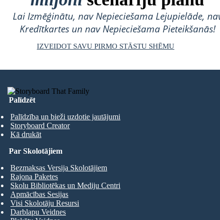
Lai Izmēģinātu, nav Nepieciešama Lejupielāde, na
Kredītkartes un nav Nepieciešama Pieteikšanās!
IZVEIDOT SAVU PIRMO STĀSTU SHĒMU
Palīdzēt
Palīdzība un bieži uzdotie jautājumi
Storyboard Creator
Kā drukāt
Par Skolotājiem
Bezmaksas Versija Skolotājiem
Rajona Paketes
Skolu Bibliotēkas un Mediju Centri
Apmācības Sesijas
Visi Skolotāju Resursi
Darblapu Veidnes