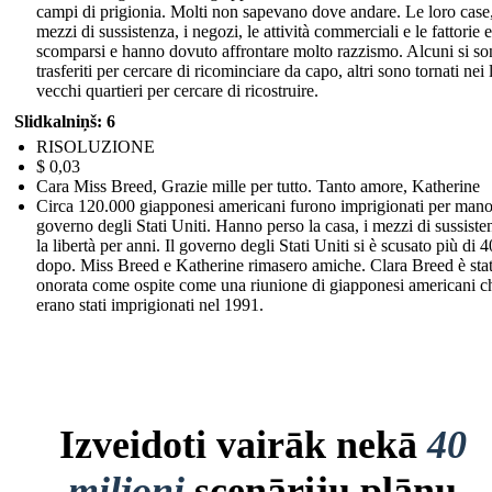
campi di prigionia. Molti non sapevano dove andare. Le loro case,
mezzi di sussistenza, i negozi, le attività commerciali e le fattorie 
scomparsi e hanno dovuto affrontare molto razzismo. Alcuni si s
trasferiti per cercare di ricominciare da capo, altri sono tornati nei 
vecchi quartieri per cercare di ricostruire.
Slidkalniņš: 6
RISOLUZIONE
$ 0,03
Cara Miss Breed, Grazie mille per tutto. Tanto amore, Katherine
Circa 120.000 giapponesi americani furono imprigionati per mano
governo degli Stati Uniti. Hanno perso la casa, i mezzi di sussiste
la libertà per anni. Il governo degli Stati Uniti si è scusato più di 
dopo. Miss Breed e Katherine rimasero amiche. Clara Breed è sta
onorata come ospite come una riunione di giapponesi americani c
erano stati imprigionati nel 1991.
Izveidoti vairāk nekā
40
miljoni
scenāriju plānu