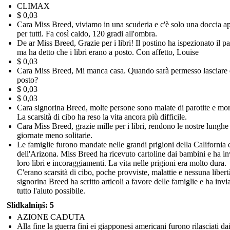
CLIMAX
$ 0,03
Cara Miss Breed, viviamo in una scuderia e c'è solo una doccia ap
per tutti. Fa così caldo, 120 gradi all'ombra.
De ar Miss Breed, Grazie per i libri! Il postino ha ispezionato il p
ma ha detto che i libri erano a posto. Con affetto, Louise
$ 0,03
Cara Miss Breed, Mi manca casa. Quando sarà permesso lasciare 
posto?
$ 0,03
$ 0,03
Cara signorina Breed, molte persone sono malate di parotite e mor
La scarsità di cibo ha reso la vita ancora più difficile.
Cara Miss Breed, grazie mille per i libri, rendono le nostre lunghe
giornate meno solitarie.
Le famiglie furono mandate nelle grandi prigioni della California 
dell'Arizona. Miss Breed ha ricevuto cartoline dai bambini e ha in
loro libri e incoraggiamenti. La vita nelle prigioni era molto dura.
C'erano scarsità di cibo, poche provviste, malattie e nessuna libert
signorina Breed ha scritto articoli a favore delle famiglie e ha invi
tutto l'aiuto possibile.
Slidkalniņš: 5
AZIONE CADUTA
Alla fine la guerra finì ei giapponesi americani furono rilasciati da