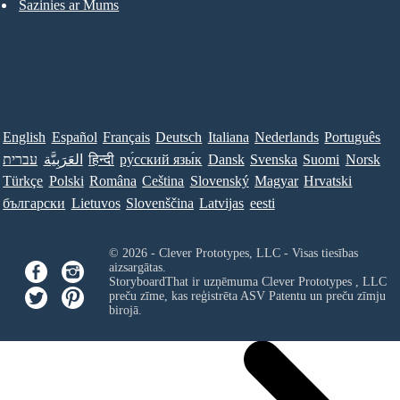
Sazinies ar Mums
English
Español
Français
Deutsch
Italiana
Nederlands
Português
עברית
العَرَبِيَّة
हिन्दी
ру́сский язы́к
Dansk
Svenska
Suomi
Norsk
Türkçe
Polski
Româna
Ceština
Slovenský
Magyar
Hrvatski
български
Lietuvos
Slovenščina
Latvijas
eesti
© 2026 - Clever Prototypes, LLC - Visas tiesības
aizsargātas.
StoryboardThat ir uzņēmuma
Clever Prototypes , LLC
preču zīme, kas reģistrēta ASV Patentu un preču zīmju
birojā.