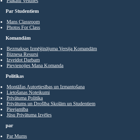
Plakātu Veidnes
Par Studentiem
Mans Classroom
Photos For Class
Komandām
Bezmaksas Izmēģinājuma Versija Komandām
Biznesa Resursi
Izveidot Darbam
Pievienojies Mana Komanda
Politikas
Montāžas Autortiesības un Izmantošana
Lietošanas Noteikumi
Privātuma Politika
Privātums un Drošība Skolām un Studentiem
Pieejamība
Jūsu Privātuma Izvēles
par
Par Mums